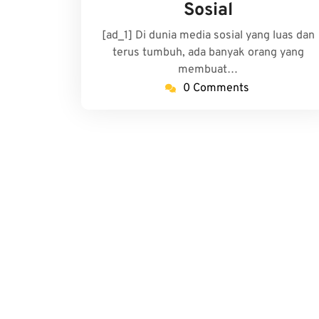
Sosial
[ad_1] Di dunia media sosial yang luas dan
terus tumbuh, ada banyak orang yang
membuat…
0 Comments