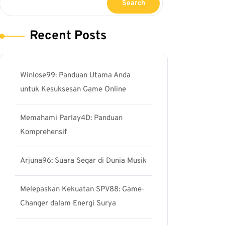
Search
Recent Posts
Winlose99: Panduan Utama Anda
untuk Kesuksesan Game Online
Memahami Parlay4D: Panduan
Komprehensif
Arjuna96: Suara Segar di Dunia Musik
nessmagazineusa.com
Melepaskan Kekuatan SPV88: Game-
Changer dalam Energi Surya