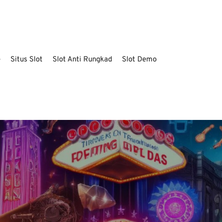
e
Situs Slot
Slot Anti Rungkad
Slot Demo