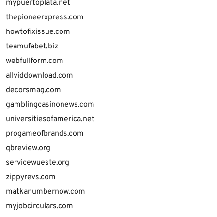
mypuertoplata.net
thepioneerxpress.com
howtofixissue.com
teamufabet.biz
webfullform.com
allviddownload.com
decorsmag.com
gamblingcasinonews.com
universitiesofamerica.net
progameofbrands.com
qbreview.org
servicewueste.org
zippyrevs.com
matkanumbernow.com
myjobcirculars.com