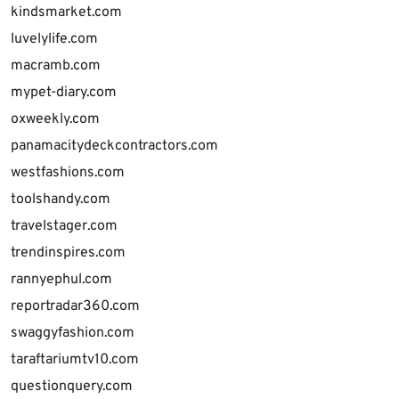
kindsmarket.com
luvelylife.com
macramb.com
mypet-diary.com
oxweekly.com
panamacitydeckcontractors.com
westfashions.com
toolshandy.com
travelstager.com
trendinspires.com
rannyephul.com
reportradar360.com
swaggyfashion.com
taraftariumtv10.com
questionquery.com