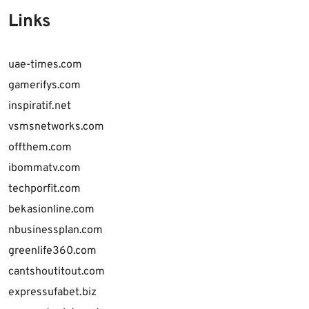
Links
uae-times.com
gamerifys.com
inspiratif.net
vsmsnetworks.com
offthem.com
ibommatv.com
techporfit.com
bekasionline.com
nbusinessplan.com
greenlife360.com
cantshoutitout.com
expressufabet.biz