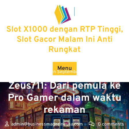
Skip
to
content
Slot X1000 dengan RTP Tinggi,
Slot Gacor Malam Ini Anti
Rungkat
Menu
Posted On September 22, 2025
Zeus711: Dari pemula ke
Pro Gamer dalam waktu
rekaman
admin@businessmagazineusa.com
0 comments