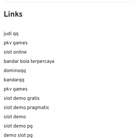
Links
judi qq
pkv games
slot online
bandar bola terpercaya
dominoqq
bandarqq
pkv games
slot demo gratis
slot demo pragmatic
slot demo
slot demo pg
demo slot pg