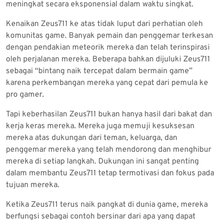
meningkat secara eksponensial dalam waktu singkat.
Kenaikan Zeus711 ke atas tidak luput dari perhatian oleh
komunitas game. Banyak pemain dan penggemar terkesan
dengan pendakian meteorik mereka dan telah terinspirasi
oleh perjalanan mereka. Beberapa bahkan dijuluki Zeus711
sebagai “bintang naik tercepat dalam bermain game”
karena perkembangan mereka yang cepat dari pemula ke
pro gamer.
Tapi keberhasilan Zeus711 bukan hanya hasil dari bakat dan
kerja keras mereka. Mereka juga memuji kesuksesan
mereka atas dukungan dari teman, keluarga, dan
penggemar mereka yang telah mendorong dan menghibur
mereka di setiap langkah. Dukungan ini sangat penting
dalam membantu Zeus711 tetap termotivasi dan fokus pada
tujuan mereka.
Ketika Zeus711 terus naik pangkat di dunia game, mereka
berfungsi sebagai contoh bersinar dari apa yang dapat