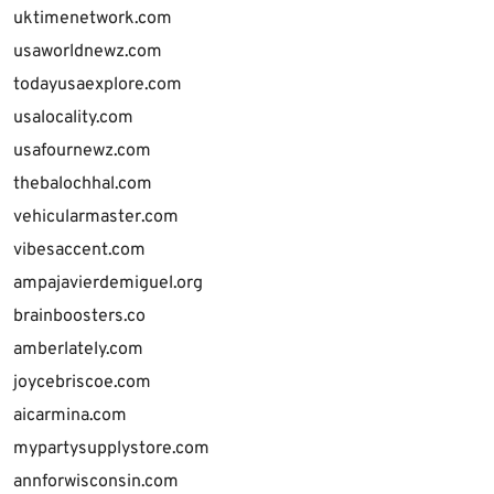
uktimenetwork.com
usaworldnewz.com
todayusaexplore.com
usalocality.com
usafournewz.com
thebalochhal.com
vehicularmaster.com
vibesaccent.com
ampajavierdemiguel.org
brainboosters.co
amberlately.com
joycebriscoe.com
aicarmina.com
mypartysupplystore.com
annforwisconsin.com