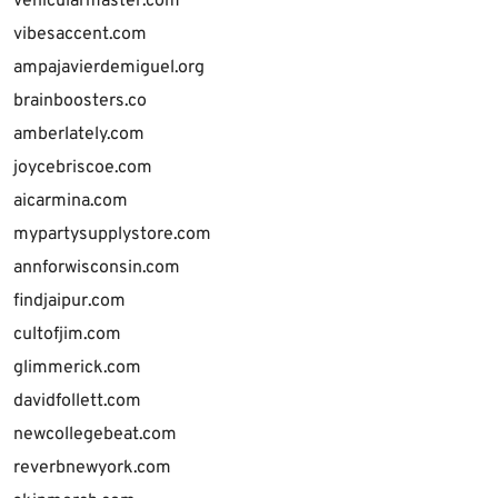
vehicularmaster.com
vibesaccent.com
ampajavierdemiguel.org
brainboosters.co
amberlately.com
joycebriscoe.com
aicarmina.com
mypartysupplystore.com
annforwisconsin.com
findjaipur.com
cultofjim.com
glimmerick.com
davidfollett.com
newcollegebeat.com
reverbnewyork.com