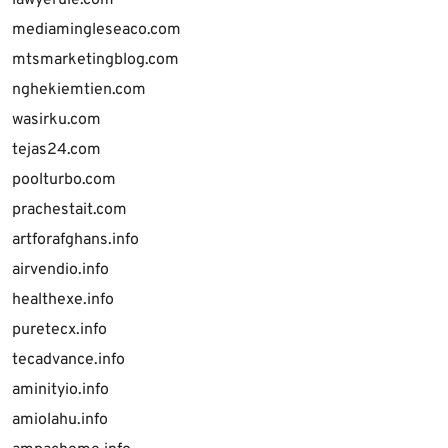
lawyerule.com
mediamingleseaco.com
mtsmarketingblog.com
nghekiemtien.com
wasirku.com
tejas24.com
poolturbo.com
prachestait.com
artforafghans.info
airvendio.info
healthexe.info
puretecx.info
tecadvance.info
aminityio.info
amiolahu.info