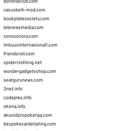
bonthaiclub.com
casusbelli-mod.com
bookplatesociety.com
lebnewsmedia.com
sonosonora.com
linkuusinternasional1.com
friendsroll.com
spiderclothing.net
wondergadgetsshop.com
seatgurunews.com
3net.info
codeplex.info
okena.info
akunidpropokerqq.com
bespokecardetailing.com