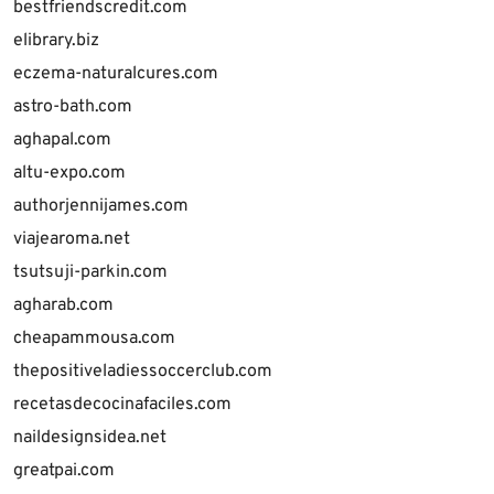
bestfriendscredit.com
elibrary.biz
eczema-naturalcures.com
astro-bath.com
aghapal.com
altu-expo.com
authorjennijames.com
viajearoma.net
tsutsuji-parkin.com
agharab.com
cheapammousa.com
thepositiveladiessoccerclub.com
recetasdecocinafaciles.com
naildesignsidea.net
greatpai.com