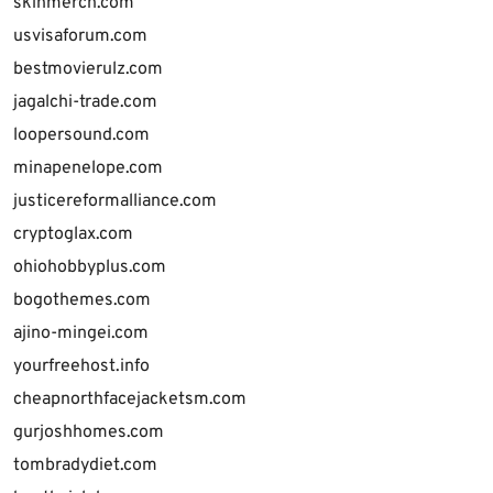
skinmerch.com
usvisaforum.com
bestmovierulz.com
jagalchi-trade.com
loopersound.com
minapenelope.com
justicereformalliance.com
cryptoglax.com
ohiohobbyplus.com
bogothemes.com
ajino-mingei.com
yourfreehost.info
cheapnorthfacejacketsm.com
gurjoshhomes.com
tombradydiet.com