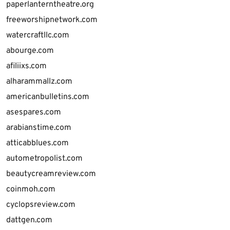
paperlanterntheatre.org
freeworshipnetwork.com
watercraftllc.com
abourge.com
afiliixs.com
alharammallz.com
americanbulletins.com
asespares.com
arabianstime.com
atticabblues.com
autometropolist.com
beautycreamreview.com
coinmoh.com
cyclopsreview.com
dattgen.com