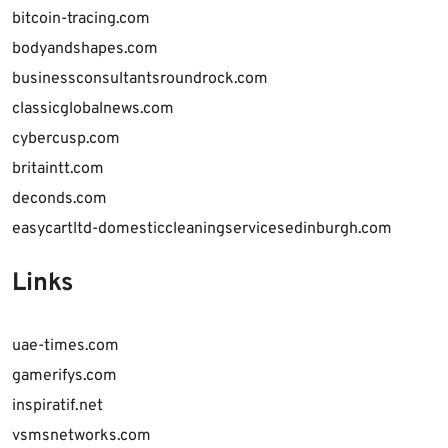
bitcoin-tracing.com
bodyandshapes.com
businessconsultantsroundrock.com
classicglobalnews.com
cybercusp.com
britaintt.com
deconds.com
easycartltd-domesticcleaningservicesedinburgh.com
Links
uae-times.com
gamerifys.com
inspiratif.net
vsmsnetworks.com