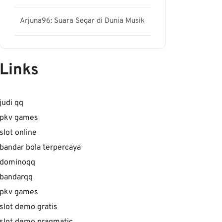
Arjuna96: Suara Segar di Dunia Musik
Links
judi qq
pkv games
slot online
bandar bola terpercaya
dominoqq
bandarqq
pkv games
slot demo gratis