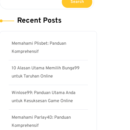
Search
Recent Posts
Memahami Plisbet: Panduan
Komprehensif
10 Alasan Utama Memilih Bunga99
untuk Taruhan Online
Winlose99: Panduan Utama Anda
untuk Kesuksesan Game Online
Memahami Parlay4D: Panduan
Komprehensif