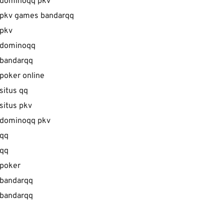
dominoqq pkv
pkv games bandarqq
pkv
dominoqq
bandarqq
poker online
situs qq
situs pkv
dominoqq pkv
qq
qq
poker
bandarqq
bandarqq