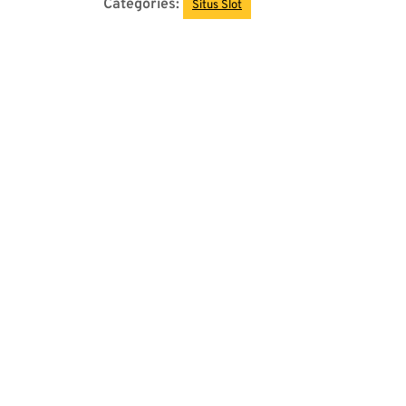
Categories:
Situs Slot