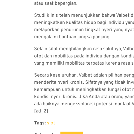
atau saat bepergian.
Studi klinis telah menunjukkan bahwa Valbet d
meningkatkan kualitas hidup bagi individu yan
melaporkan penurunan tingkat nyeri yang nyat
mengalami bantuan jangka panjang.
Selain sifat menghilangkan rasa sakitnya, Val
otot dan mobilitas pada individu dengan kondisi
yang memiliki mobilitas terbatas karena rasa 
Secara keseluruhan, Valbet adalah pilihan pen
menderita nyeri kronis. Sifatnya yang tidak inv
kemampuan untuk meningkatkan fungsi otot m
kondisi nyeri kronis. Jika Anda atau orang yan
ada baiknya mengeksplorasi potensi manfaat Va
[ad_2]
Tags:
slot