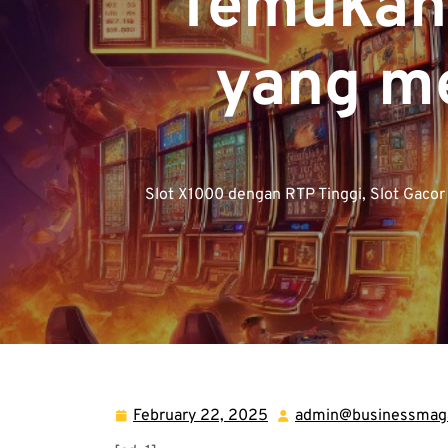
Temukan 
yang m
Slot X1000 dengan RTP Tinggi, Slot Gacor
February 22, 2025
admin@businessmag
February
22,