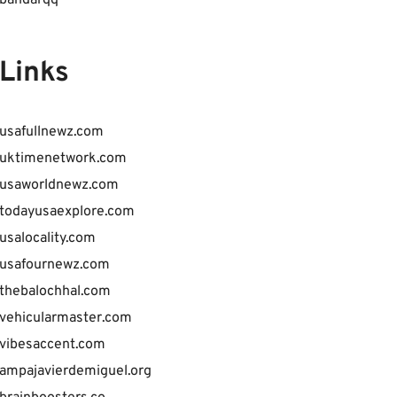
bandarqq
Links
usafullnewz.com
uktimenetwork.com
usaworldnewz.com
todayusaexplore.com
usalocality.com
usafournewz.com
thebalochhal.com
vehicularmaster.com
vibesaccent.com
ampajavierdemiguel.org