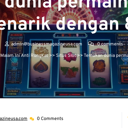
dunia permain
enarik dengan
admin@businessmagazineusa.com
0 comments
 Malam Ini Anti Rungkat
>>
Situs Slot
>> Temukan dunia perma
azineusa.com
0 Comments
admin@businessmagazineusa.com