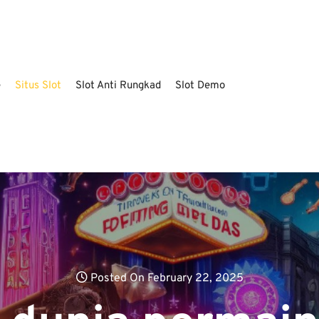
e
Situs Slot
Slot Anti Rungkad
Slot Demo
Posted On February 22, 2025