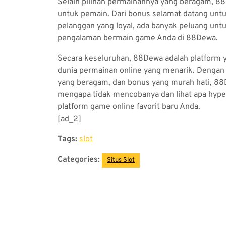
Selain pilihan permainannya yang beragam, 
untuk pemain. Dari bonus selamat datang unt
pelanggan yang loyal, ada banyak peluang u
pengalaman bermain game Anda di 88Dewa.
Secara keseluruhan, 88Dewa adalah platform y
dunia permainan online yang menarik. Dengan
yang beragam, dan bonus yang murah hati, 88
mengapa tidak mencobanya dan lihat apa hyp
platform game online favorit baru Anda.
[ad_2]
Tags:
slot
Categories:
Situs Slot