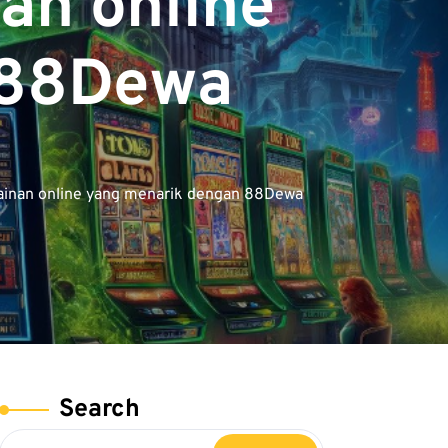
an online
 88Dewa
inan online yang menarik dengan 88Dewa
Search