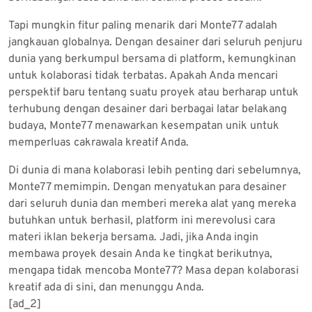
Tapi mungkin fitur paling menarik dari Monte77 adalah
jangkauan globalnya. Dengan desainer dari seluruh penjuru
dunia yang berkumpul bersama di platform, kemungkinan
untuk kolaborasi tidak terbatas. Apakah Anda mencari
perspektif baru tentang suatu proyek atau berharap untuk
terhubung dengan desainer dari berbagai latar belakang
budaya, Monte77 menawarkan kesempatan unik untuk
memperluas cakrawala kreatif Anda.
Di dunia di mana kolaborasi lebih penting dari sebelumnya,
Monte77 memimpin. Dengan menyatukan para desainer
dari seluruh dunia dan memberi mereka alat yang mereka
butuhkan untuk berhasil, platform ini merevolusi cara
materi iklan bekerja bersama. Jadi, jika Anda ingin
membawa proyek desain Anda ke tingkat berikutnya,
mengapa tidak mencoba Monte77? Masa depan kolaborasi
kreatif ada di sini, dan menunggu Anda.
[ad_2]