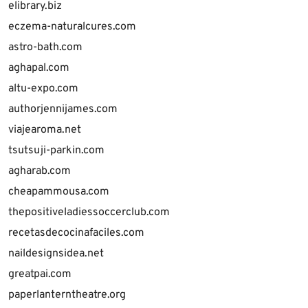
elibrary.biz
eczema-naturalcures.com
astro-bath.com
aghapal.com
altu-expo.com
authorjennijames.com
viajearoma.net
tsutsuji-parkin.com
agharab.com
cheapammousa.com
thepositiveladiessoccerclub.com
recetasdecocinafaciles.com
naildesignsidea.net
greatpai.com
paperlanterntheatre.org