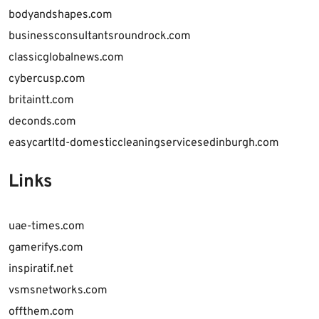
bodyandshapes.com
businessconsultantsroundrock.com
classicglobalnews.com
cybercusp.com
britaintt.com
deconds.com
easycartltd-domesticcleaningservicesedinburgh.com
Links
uae-times.com
gamerifys.com
inspiratif.net
vsmsnetworks.com
offthem.com