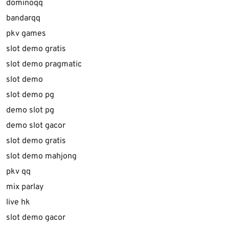
dominoqq
bandarqq
pkv games
slot demo gratis
slot demo pragmatic
slot demo
slot demo pg
demo slot pg
demo slot gacor
slot demo gratis
slot demo mahjong
pkv qq
mix parlay
live hk
slot demo gacor