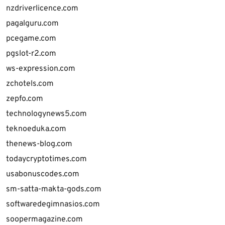
nzdriverlicence.com
pagalguru.com
pcegame.com
pgslot-r2.com
ws-expression.com
zchotels.com
zepfo.com
technologynews5.com
teknoeduka.com
thenews-blog.com
todaycryptotimes.com
usabonuscodes.com
sm-satta-makta-gods.com
softwaredegimnasios.com
soopermagazine.com