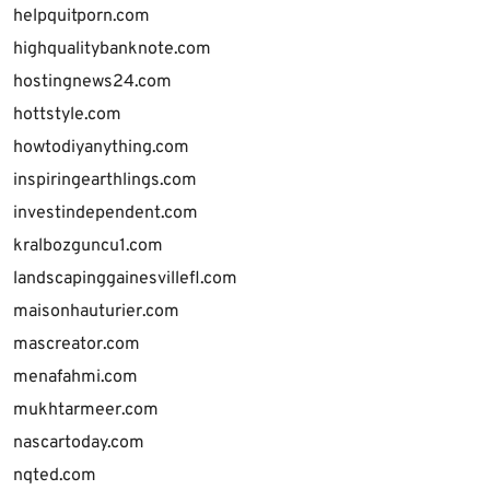
helpquitporn.com
highqualitybanknote.com
hostingnews24.com
hottstyle.com
howtodiyanything.com
inspiringearthlings.com
investindependent.com
kralbozguncu1.com
landscapinggainesvillefl.com
maisonhauturier.com
mascreator.com
menafahmi.com
mukhtarmeer.com
nascartoday.com
nqted.com