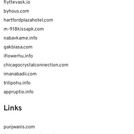
flyttevask.io
byhous.com
hartfordplazahotel.com
m-918kissapk.com
nabavkame.info
gakbiasa.com
iflowerhu.info
chicagocrystalconnection.com
imanabadii.com
trilipohu.info
appruptio.info
Links
punjwanis.com