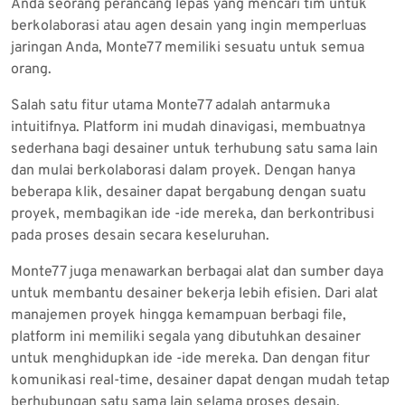
Anda seorang perancang lepas yang mencari tim untuk
berkolaborasi atau agen desain yang ingin memperluas
jaringan Anda, Monte77 memiliki sesuatu untuk semua
orang.
Salah satu fitur utama Monte77 adalah antarmuka
intuitifnya. Platform ini mudah dinavigasi, membuatnya
sederhana bagi desainer untuk terhubung satu sama lain
dan mulai berkolaborasi dalam proyek. Dengan hanya
beberapa klik, desainer dapat bergabung dengan suatu
proyek, membagikan ide -ide mereka, dan berkontribusi
pada proses desain secara keseluruhan.
Monte77 juga menawarkan berbagai alat dan sumber daya
untuk membantu desainer bekerja lebih efisien. Dari alat
manajemen proyek hingga kemampuan berbagi file,
platform ini memiliki segala yang dibutuhkan desainer
untuk menghidupkan ide -ide mereka. Dan dengan fitur
komunikasi real-time, desainer dapat dengan mudah tetap
berhubungan satu sama lain selama proses desain.