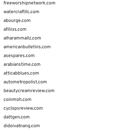
freeworshipnetwork.com
watercraftllc.com
abourge.com
afiliixs.com
alharammallz.com
americanbulletins.com
asespares.com
arabianstime.com
atticabblues.com
autometropolist.com
beautycreamreview.com
coinmoh.com
cyclopsreview.com
dattgen.com
didoivatnang.com