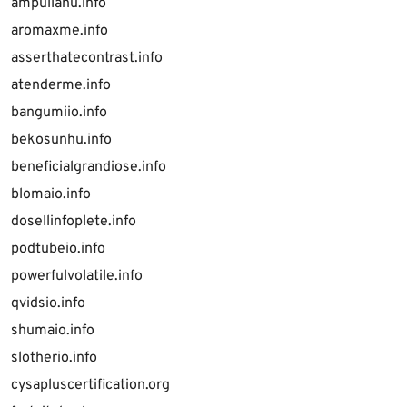
ampullahu.info
aromaxme.info
asserthatecontrast.info
atenderme.info
bangumiio.info
bekosunhu.info
beneficialgrandiose.info
blomaio.info
dosellinfoplete.info
podtubeio.info
powerfulvolatile.info
qvidsio.info
shumaio.info
slotherio.info
cysapluscertification.org