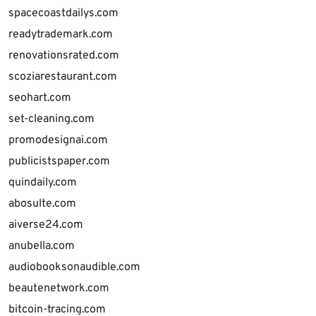
spacecoastdailys.com
readytrademark.com
renovationsrated.com
scoziarestaurant.com
seohart.com
set-cleaning.com
promodesignai.com
publicistspaper.com
quindaily.com
abosulte.com
aiverse24.com
anubella.com
audiobooksonaudible.com
beautenetwork.com
bitcoin-tracing.com