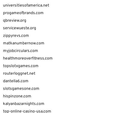
universitiesofamerica.net
progameofbrands.com
qbreview.org
servicewueste.org
zippyrevs.com
matkanumbernow.com
myjobcirculars.com
healthmoreoverfitness.com
topslotxgames.com
routerloggnet.net
dantella6.com
slotsgamesone.com
hispinzone.com
kalyanbazarnights.com
top-online-casino-usa.com