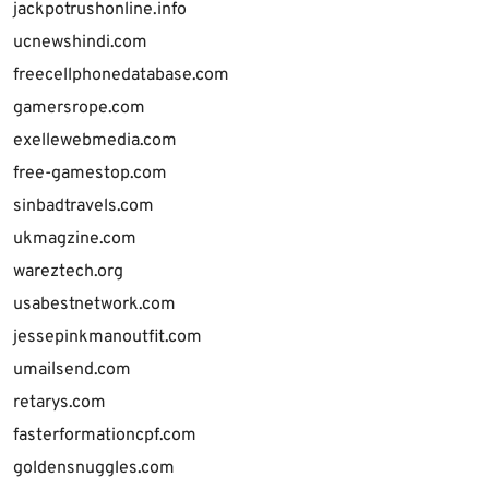
jackpotrushonline.info
ucnewshindi.com
freecellphonedatabase.com
gamersrope.com
exellewebmedia.com
free-gamestop.com
sinbadtravels.com
ukmagzine.com
wareztech.org
usabestnetwork.com
jessepinkmanoutfit.com
umailsend.com
retarys.com
fasterformationcpf.com
goldensnuggles.com