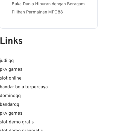
Buka Dunia Hiburan dengan Beragam
Pilihan Permainan MPO88
Links
judi qq
pkv games
slot online
bandar bola terpercaya
dominoqq
bandarqq
pkv games
slot demo gratis