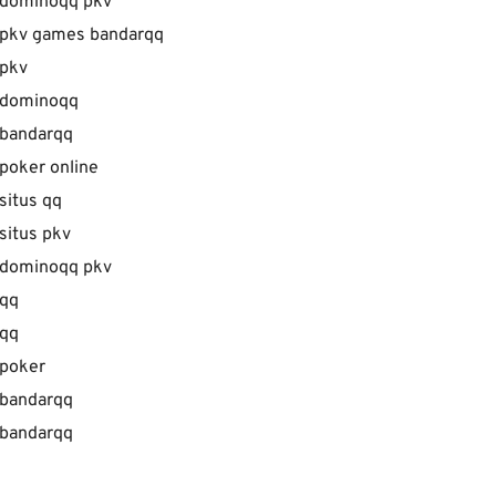
dominoqq pkv
pkv games bandarqq
pkv
dominoqq
bandarqq
poker online
situs qq
situs pkv
dominoqq pkv
qq
qq
poker
bandarqq
bandarqq