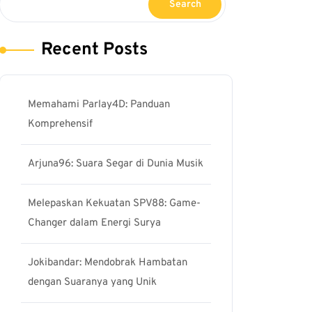
Search
Recent Posts
Memahami Parlay4D: Panduan
Komprehensif
Arjuna96: Suara Segar di Dunia Musik
Melepaskan Kekuatan SPV88: Game-
Changer dalam Energi Surya
Jokibandar: Mendobrak Hambatan
dengan Suaranya yang Unik