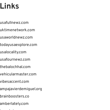
Links
usafullnewz.com
uktimenetwork.com
usaworldnewz.com
todayusaexplore.com
usalocality.com
usafournewz.com
thebalochhal.com
vehicularmaster.com
vibesaccent.com
ampajavierdemiguel.org
brainboosters.co
amberlately.com