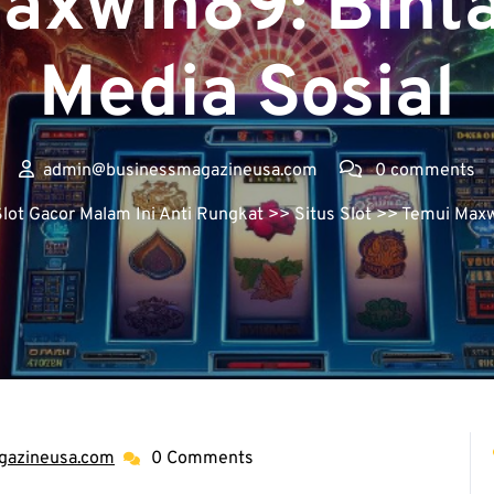
axwin89: Bint
Media Sosial
admin@businessmagazineusa.com
0 comments
lot Gacor Malam Ini Anti Rungkat
>>
Situs Slot
>> Temui Maxwi
gazineusa.com
0 Comments
admin@businessmagazineusa.com