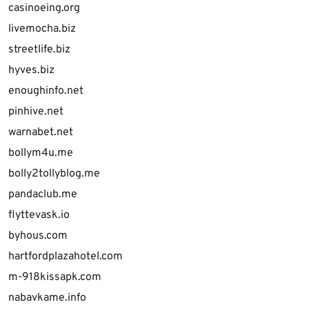
casinoeing.org
livemocha.biz
streetlife.biz
hyves.biz
enoughinfo.net
pinhive.net
warnabet.net
bollym4u.me
bolly2tollyblog.me
pandaclub.me
flyttevask.io
byhous.com
hartfordplazahotel.com
m-918kissapk.com
nabavkame.info