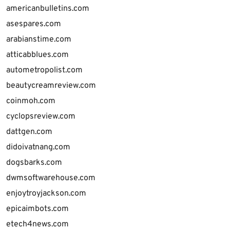
americanbulletins.com
asespares.com
arabianstime.com
atticabblues.com
autometropolist.com
beautycreamreview.com
coinmoh.com
cyclopsreview.com
dattgen.com
didoivatnang.com
dogsbarks.com
dwmsoftwarehouse.com
enjoytroyjackson.com
epicaimbots.com
etech4news.com