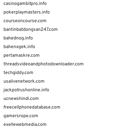
casinogambitpro.info
pokerplaymasters.info
courseoncourse.com
bantinbatdongsan247.com
bahednog.info
bahenxgek.info
pertamaskre.com
threadsvideoandphotodownloader.com
techgiddy.com
usalivenetwork.com
jackpotrushonline.info
ucnewshindi.com
freecellphonedatabase.com
gamersrope.com
exellewebmedia.com