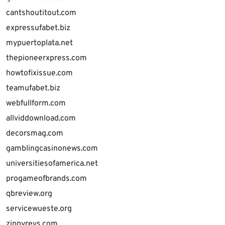
cantshoutitout.com
expressufabet.biz
mypuertoplata.net
thepioneerxpress.com
howtofixissue.com
teamufabet.biz
webfullform.com
allviddownload.com
decorsmag.com
gamblingcasinonews.com
universitiesofamerica.net
progameofbrands.com
qbreview.org
servicewueste.org
zippyrevs.com