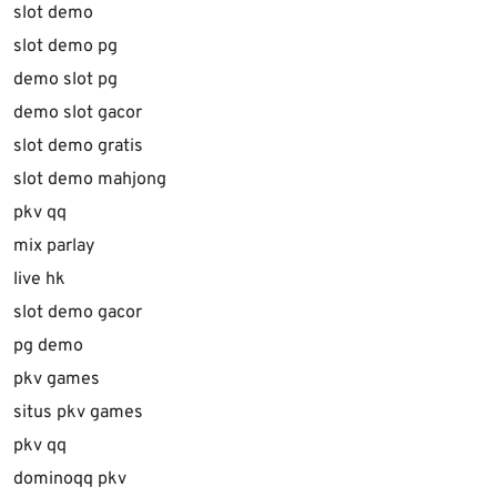
slot demo
slot demo pg
demo slot pg
demo slot gacor
slot demo gratis
slot demo mahjong
pkv qq
mix parlay
live hk
slot demo gacor
pg demo
pkv games
situs pkv games
pkv qq
dominoqq pkv