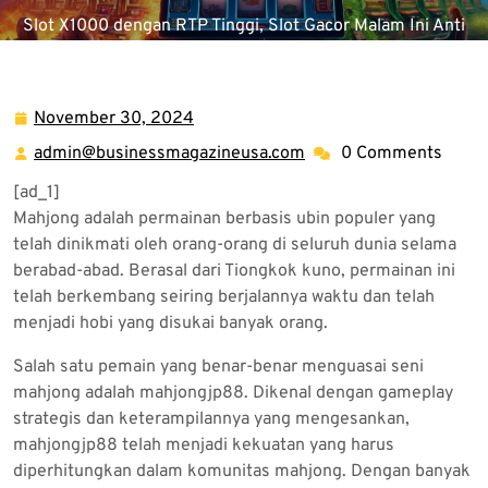
Slot X1000 dengan RTP Tinggi, Slot Gacor Malam Ini Anti
Rungkat
>>
Situs Slot
,
Slot Demo
>> Temui Master
Mahjong: Wawancara Eksklusif dengan mahjongjp88
November 30, 2024
November
30,
admin@businessmagazineusa.com
0 Comments
admin@businessmagaz
2024
[ad_1]
Mahjong adalah permainan berbasis ubin populer yang
telah dinikmati oleh orang-orang di seluruh dunia selama
berabad-abad. Berasal dari Tiongkok kuno, permainan ini
telah berkembang seiring berjalannya waktu dan telah
menjadi hobi yang disukai banyak orang.
Salah satu pemain yang benar-benar menguasai seni
mahjong adalah mahjongjp88. Dikenal dengan gameplay
strategis dan keterampilannya yang mengesankan,
mahjongjp88 telah menjadi kekuatan yang harus
diperhitungkan dalam komunitas mahjong. Dengan banyak