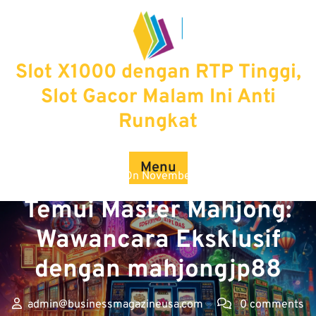
Skip
to
content
Slot X1000 dengan RTP Tinggi,
Slot Gacor Malam Ini Anti
Rungkat
Menu
Posted On November 30, 2024
Temui Master Mahjong:
Wawancara Eksklusif
dengan mahjongjp88
admin@businessmagazineusa.com
0 comments