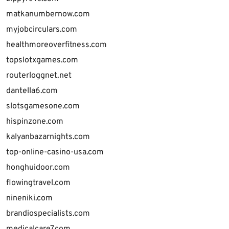
matkanumbernow.com
myjobcirculars.com
healthmoreoverfitness.com
topslotxgames.com
routerloggnet.net
dantella6.com
slotsgamesone.com
hispinzone.com
kalyanbazarnights.com
top-online-casino-usa.com
honghuidoor.com
flowingtravel.com
nineniki.com
brandiospecialists.com