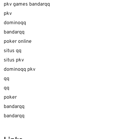
pkv games bandarqq
pkv
dominoqq
bandarqq
poker online
situs qq
situs pkv
dominoqq pkv
qq
qq
poker
bandarqq
bandarqq