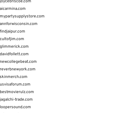
joycebriscoe.com
aicarmina.com
mypartysupplystore.com
annforwisconsin.com
findjaipur.com
cultofjim.com
glimmerick.com
davidfollett.com
newcollegebeat.com
reverbnewyork.com
skinmerch.com
usvisaforum.com
bestmovierulz.com
jagalchi-trade.com
loopersound.com