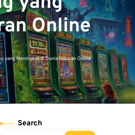
ng yang
ran Online
g yang Meningkat di Dunia Hiburan Online
Search