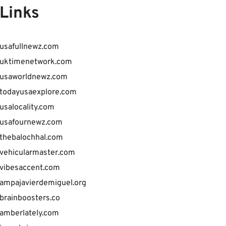
Links
usafullnewz.com
uktimenetwork.com
usaworldnewz.com
todayusaexplore.com
usalocality.com
usafournewz.com
thebalochhal.com
vehicularmaster.com
vibesaccent.com
ampajavierdemiguel.org
brainboosters.co
amberlately.com