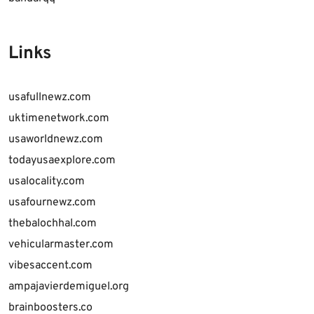
Links
usafullnewz.com
uktimenetwork.com
usaworldnewz.com
todayusaexplore.com
usalocality.com
usafournewz.com
thebalochhal.com
vehicularmaster.com
vibesaccent.com
ampajavierdemiguel.org
brainboosters.co