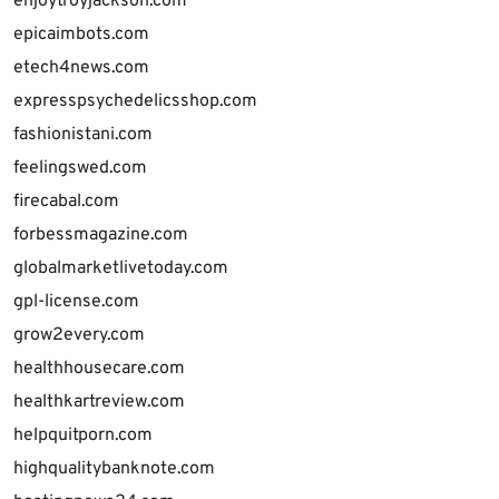
enjoytroyjackson.com
epicaimbots.com
etech4news.com
expresspsychedelicsshop.com
fashionistani.com
feelingswed.com
firecabal.com
forbessmagazine.com
globalmarketlivetoday.com
gpl-license.com
grow2every.com
healthhousecare.com
healthkartreview.com
helpquitporn.com
highqualitybanknote.com