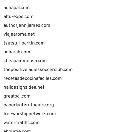
aghapal.com
altu-expo.com
authorjennijames.com
viajearoma.net
tsutsuji-parkin.com
agharab.com
cheapammousa.com
thepositiveladiessoccerclub.com
recetasdecocinafaciles.com
naildesignsidea.net
greatpai.com
paperlanterntheatre.org
freeworshipnetwork.com
watercraftllc.com
abourge.com