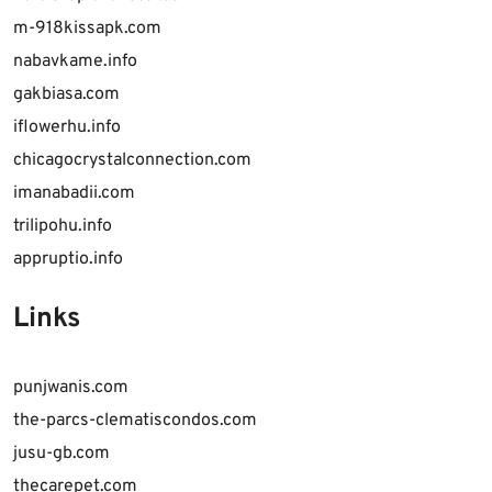
m-918kissapk.com
nabavkame.info
gakbiasa.com
iflowerhu.info
chicagocrystalconnection.com
imanabadii.com
trilipohu.info
appruptio.info
Links
punjwanis.com
the-parcs-clematiscondos.com
jusu-gb.com
thecarepet.com