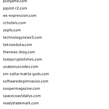
pcegame.com
pgslot-r2.com
ws-expression.com
zchotels.com
zepfo.com
technologynews5.com
teknoeduka.com
thenews-blog.com
todaycryptotimes.com
usabonuscodes.com
sm-satta-makta-gods.com
softwaredegimnasios.com
soopermagazine.com
spacecoastdailys.com
readytrademark.com