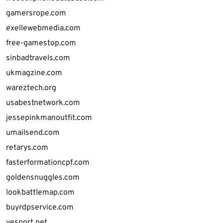
gamersrope.com
exellewebmedia.com
free-gamestop.com
sinbadtravels.com
ukmagzine.com
wareztech.org
usabestnetwork.com
jessepinkmanoutfit.com
umailsend.com
retarys.com
fasterformationcpf.com
goldensnuggles.com
lookbattlemap.com
buyrdpservice.com
yesport.net