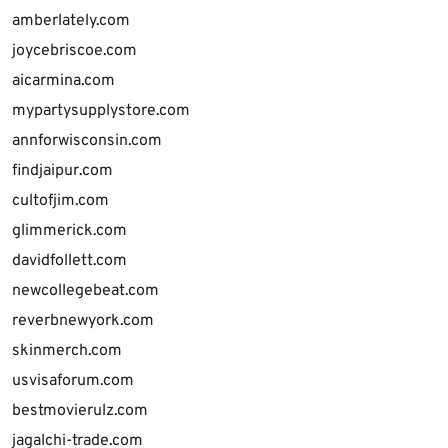
amberlately.com
joycebriscoe.com
aicarmina.com
mypartysupplystore.com
annforwisconsin.com
findjaipur.com
cultofjim.com
glimmerick.com
davidfollett.com
newcollegebeat.com
reverbnewyork.com
skinmerch.com
usvisaforum.com
bestmovierulz.com
jagalchi-trade.com