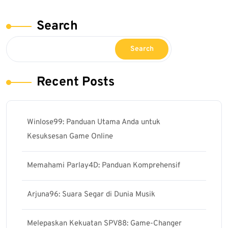
Search
Search
Recent Posts
Winlose99: Panduan Utama Anda untuk
Kesuksesan Game Online
Memahami Parlay4D: Panduan Komprehensif
Arjuna96: Suara Segar di Dunia Musik
Melepaskan Kekuatan SPV88: Game-Changer