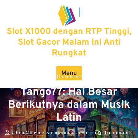
Skip
to
content
Slot X1000 dengan RTP Tinggi,
Slot Gacor Malam Ini Anti
Rungkat
Menu
Posted On February 27, 2026
Tango77: Hal Besar
Berikutnya dalam Musik
Latin
admin@businessmagazineusa.com
0 comments