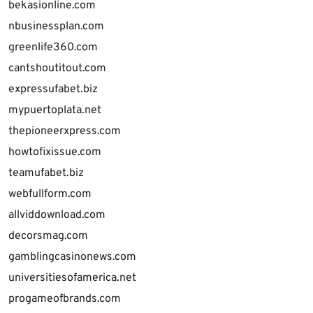
bekasionline.com
nbusinessplan.com
greenlife360.com
cantshoutitout.com
expressufabet.biz
mypuertoplata.net
thepioneerxpress.com
howtofixissue.com
teamufabet.biz
webfullform.com
allviddownload.com
decorsmag.com
gamblingcasinonews.com
universitiesofamerica.net
progameofbrands.com