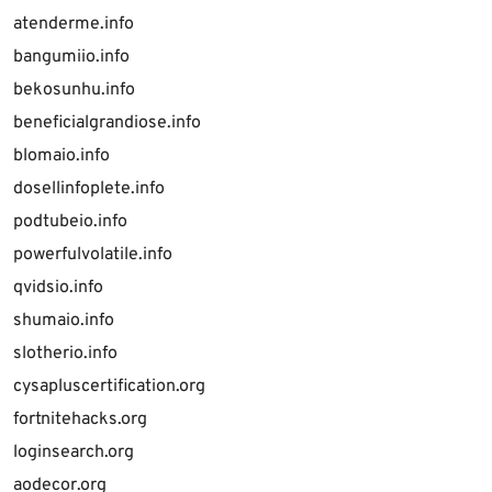
atenderme.info
bangumiio.info
bekosunhu.info
beneficialgrandiose.info
blomaio.info
dosellinfoplete.info
podtubeio.info
powerfulvolatile.info
qvidsio.info
shumaio.info
slotherio.info
cysapluscertification.org
fortnitehacks.org
loginsearch.org
aodecor.org