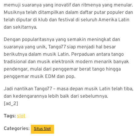
memuji suaranya yang inovatif dan ritmenya yang menular.
Musiknya telah ditampilkan dalam daftar putar populer dan
telah diputar di klub dan festival di seluruh Amerika Latin
dan sekitarnya.
Dengan popularitasnya yang semakin meningkat dan
suaranya yang unik, Tango77 siap menjadi hal besar
berikutnya dalam musik Latin. Perpaduan antara tango
tradisional dan musik elektronik modern menarik banyak
pendengar, mulai dari penggemar berat tango hingga
penggemar musik EDM dan pop.
Jadi nantikan Tango77 – masa depan musik Latin telah tiba,
dan kedengarannya lebih baik dari sebelumnya.
[ad_2]
Tags:
slot
Categories:
Situs Slot