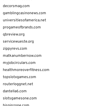
decorsmag.com
gamblingcasinonews.com
universitiesofamerica.net
progameofbrands.com
qbreview.org
servicewueste.org
zippyrevs.com
matkanumbernow.com
myjobcirculars.com
healthmoreoverfitness.com
topslotxgames.com
routerloggnet.net
dantella6.com
slotsgamesone.com
hispinzone.com