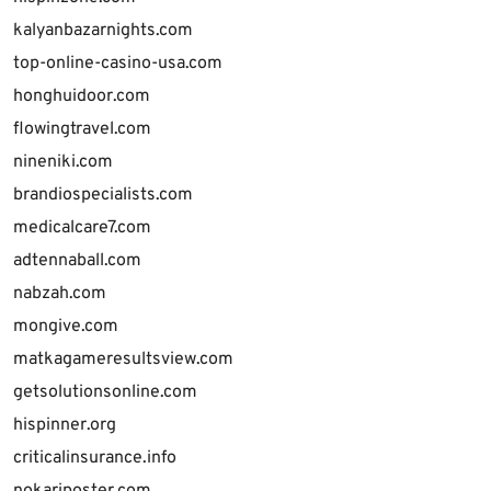
kalyanbazarnights.com
top-online-casino-usa.com
honghuidoor.com
flowingtravel.com
nineniki.com
brandiospecialists.com
medicalcare7.com
adtennaball.com
nabzah.com
mongive.com
matkagameresultsview.com
getsolutionsonline.com
hispinner.org
criticalinsurance.info