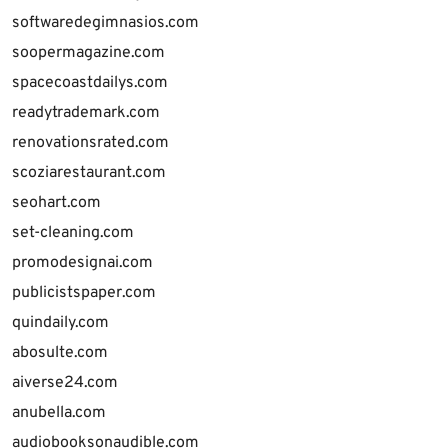
softwaredegimnasios.com
soopermagazine.com
spacecoastdailys.com
readytrademark.com
renovationsrated.com
scoziarestaurant.com
seohart.com
set-cleaning.com
promodesignai.com
publicistspaper.com
quindaily.com
abosulte.com
aiverse24.com
anubella.com
audiobooksonaudible.com