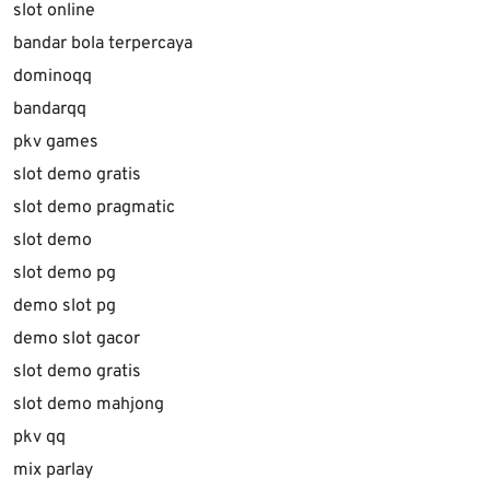
slot online
bandar bola terpercaya
dominoqq
bandarqq
pkv games
slot demo gratis
slot demo pragmatic
slot demo
slot demo pg
demo slot pg
demo slot gacor
slot demo gratis
slot demo mahjong
pkv qq
mix parlay