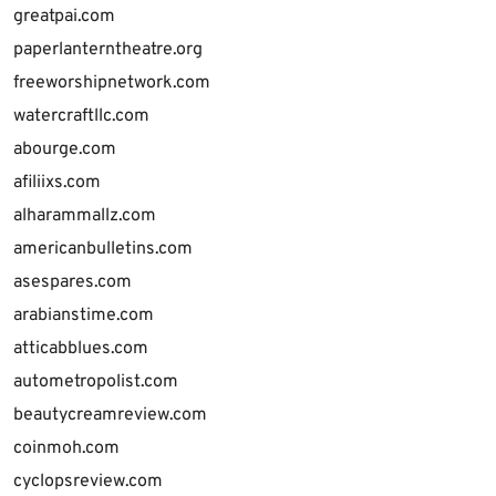
greatpai.com
paperlanterntheatre.org
freeworshipnetwork.com
watercraftllc.com
abourge.com
afiliixs.com
alharammallz.com
americanbulletins.com
asespares.com
arabianstime.com
atticabblues.com
autometropolist.com
beautycreamreview.com
coinmoh.com
cyclopsreview.com