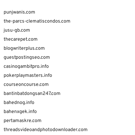
punjwanis.com
the-parcs-clematiscondos.com
jusu-gb.com
thecarepet.com
blogwriterplus.com
guestpostingseo.com
casinogambitpro.info
pokerplaymasters.info
courseoncourse.com
bantinbatdongsan247.com
bahednog.info
bahenxgek.info
pertamaskre.com
threadsvideoandphotodownloader.com