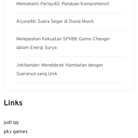
Memahami Parlay4D: Panduan Komprehensif
Arjuna96: Suara Segar di Dunia Musik
Melepaskan Kekuatan SPV88: Game-Changer
dalam Energi Surya
Jokibandar: Mendobrak Hambatan dengan
Suaranya yang Unik
Links
judi qq
pkv games