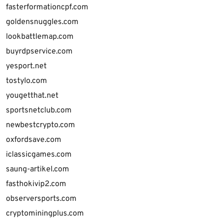
fasterformationcpf.com
goldensnuggles.com
lookbattlemap.com
buyrdpservice.com
yesport.net
tostylo.com
yougetthat.net
sportsnetclub.com
newbestcrypto.com
oxfordsave.com
iclassicgames.com
saung-artikel.com
fasthokivip2.com
observersports.com
cryptominingplus.com