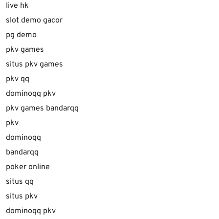
live hk
slot demo gacor
pg demo
pkv games
situs pkv games
pkv qq
dominoqq pkv
pkv games bandarqq
pkv
dominoqq
bandarqq
poker online
situs qq
situs pkv
dominoqq pkv