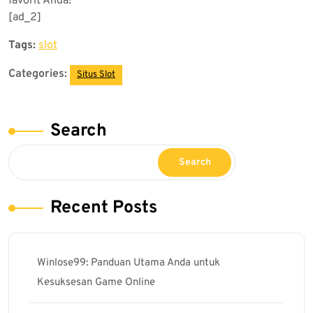
favorit Anda!
[ad_2]
Tags:
slot
Categories:
Situs Slot
Search
Search
Recent Posts
Winlose99: Panduan Utama Anda untuk
Kesuksesan Game Online