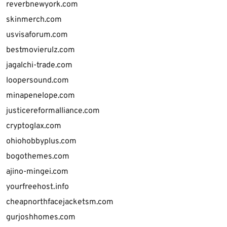
reverbnewyork.com
skinmerch.com
usvisaforum.com
bestmovierulz.com
jagalchi-trade.com
loopersound.com
minapenelope.com
justicereformalliance.com
cryptoglax.com
ohiohobbyplus.com
bogothemes.com
ajino-mingei.com
yourfreehost.info
cheapnorthfacejacketsm.com
gurjoshhomes.com