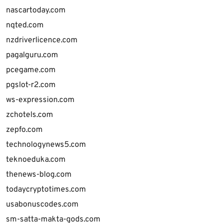
nascartoday.com
nqted.com
nzdriverlicence.com
pagalguru.com
pcegame.com
pgslot-r2.com
ws-expression.com
zchotels.com
zepfo.com
technologynews5.com
teknoeduka.com
thenews-blog.com
todaycryptotimes.com
usabonuscodes.com
sm-satta-makta-gods.com