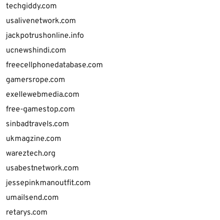
techgiddy.com
usalivenetwork.com
jackpotrushonline.info
ucnewshindi.com
freecellphonedatabase.com
gamersrope.com
exellewebmedia.com
free-gamestop.com
sinbadtravels.com
ukmagzine.com
wareztech.org
usabestnetwork.com
jessepinkmanoutfit.com
umailsend.com
retarys.com