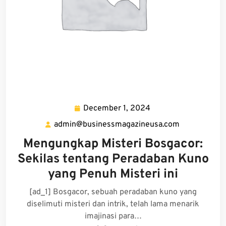
December 1, 2024
December
1,
admin@businessmagazineusa.com
admin@busi
2024
Mengungkap Misteri Bosgacor:
Sekilas tentang Peradaban Kuno
yang Penuh Misteri ini
[ad_1] Bosgacor, sebuah peradaban kuno yang
diselimuti misteri dan intrik, telah lama menarik
imajinasi para…