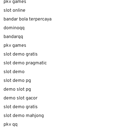
pkv games
slot online
bandar bola terpercaya
dominoqq
bandarqq
pkv games
slot demo gratis
slot demo pragmatic
slot demo
slot demo pg
demo slot pg
demo slot gacor
slot demo gratis
slot demo mahjong
pkv qq