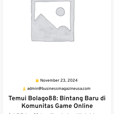
November 23, 2024
November
23,
admin@businessmagazineusa.com
admin@busi
2024
Temui Bolago88: Bintang Baru di
Komunitas Game Online