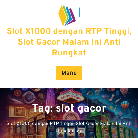
Skip
to
content
Slot X1000 dengan RTP Tinggi,
Slot Gacor Malam Ini Anti
Rungkat
Menu
Tag:
slot gacor
Slot X1000 dengan RTP Tinggi, Slot Gacor Malam Ini Anti
Rungkat
>>