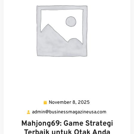
November 8, 2025
November
8,
admin@businessmagazineusa.com
admin@busi
2025
Mahjong69: Game Strategi
Terbaik untuk Otak Anda