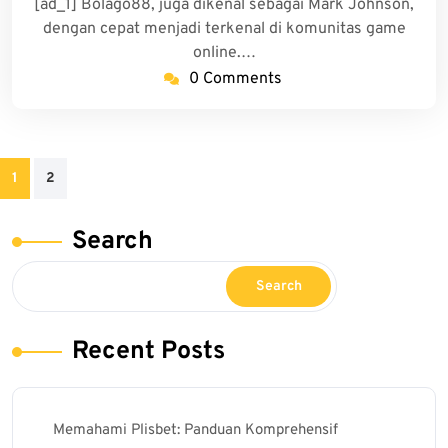
[ad_1] Bolago88, juga dikenal sebagai Mark Johnson,
dengan cepat menjadi terkenal di komunitas game
online.…
0 Comments
Posts
1
2
navigation
Search
Search
Recent Posts
Memahami Plisbet: Panduan Komprehensif