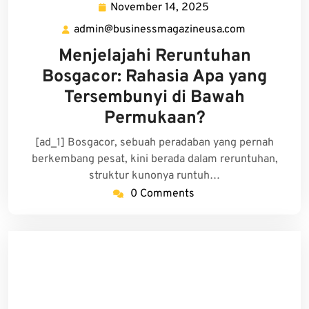
November 14, 2025
November
14,
admin@businessmagazineusa.com
admin@busi
2025
Menjelajahi Reruntuhan
Bosgacor: Rahasia Apa yang
Tersembunyi di Bawah
Permukaan?
[ad_1] Bosgacor, sebuah peradaban yang pernah
berkembang pesat, kini berada dalam reruntuhan,
struktur kunonya runtuh…
0 Comments