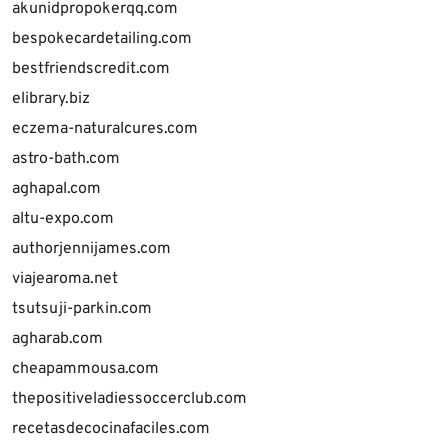
akunidpropokerqq.com
bespokecardetailing.com
bestfriendscredit.com
elibrary.biz
eczema-naturalcures.com
astro-bath.com
aghapal.com
altu-expo.com
authorjennijames.com
viajearoma.net
tsutsuji-parkin.com
agharab.com
cheapammousa.com
thepositiveladiessoccerclub.com
recetasdecocinafaciles.com