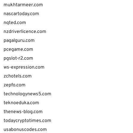
mukhtarmeer.com
nascartoday.com
nqted.com
nzdriverlicence.com
pagalguru.com
pcegame.com
pgslot-r2.com
ws-expression.com
zchotels.com
zepfo.com
technologynews5.com
teknoeduka.com
thenews-blog.com
todaycryptotimes.com
usabonuscodes.com