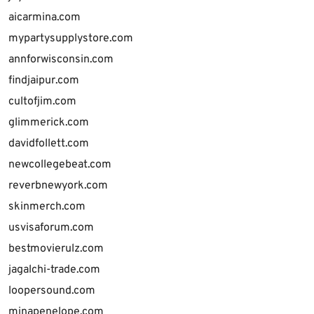
aicarmina.com
mypartysupplystore.com
annforwisconsin.com
findjaipur.com
cultofjim.com
glimmerick.com
davidfollett.com
newcollegebeat.com
reverbnewyork.com
skinmerch.com
usvisaforum.com
bestmovierulz.com
jagalchi-trade.com
loopersound.com
minapenelope.com