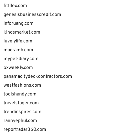
fitfllex.com
genesisbusinesscredit.com
inforuang.com
kindsmarket.com
luvelylife.com
macramb.com
mypet-diary.com
oxweekly.com
panamacitydeckcontractors.com
westfashions.com
toolshandy.com
travelstager.com
trendinspires.com
rannyephul.com
reportradar360.com