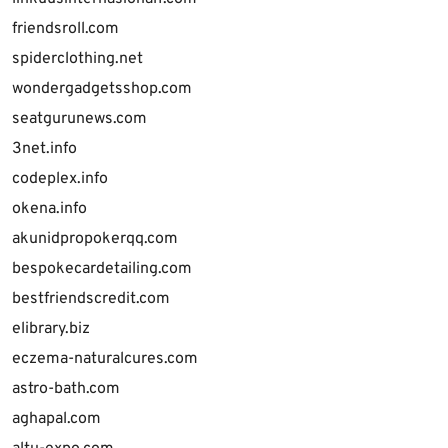
friendsroll.com
spiderclothing.net
wondergadgetsshop.com
seatgurunews.com
3net.info
codeplex.info
okena.info
akunidpropokerqq.com
bespokecardetailing.com
bestfriendscredit.com
elibrary.biz
eczema-naturalcures.com
astro-bath.com
aghapal.com