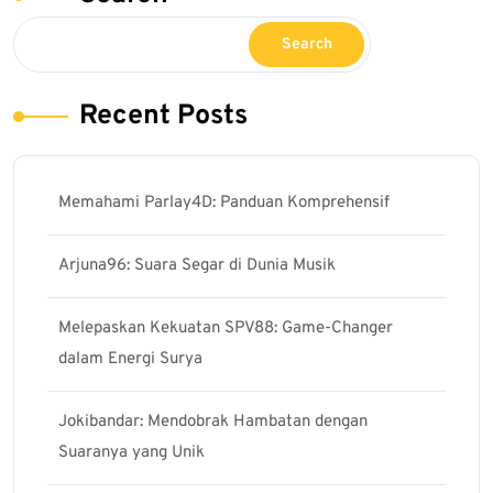
Search
Recent Posts
Memahami Parlay4D: Panduan Komprehensif
Arjuna96: Suara Segar di Dunia Musik
Melepaskan Kekuatan SPV88: Game-Changer
dalam Energi Surya
Jokibandar: Mendobrak Hambatan dengan
Suaranya yang Unik