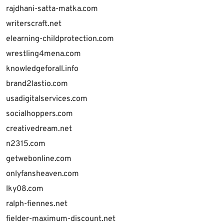
rajdhani-satta-matka.com
writerscraft.net
elearning-childprotection.com
wrestling4mena.com
knowledgeforall.info
brand2lastio.com
usadigitalservices.com
socialhoppers.com
creativedream.net
n2315.com
getwebonline.com
onlyfansheaven.com
lky08.com
ralph-fiennes.net
fielder-maximum-discount.net