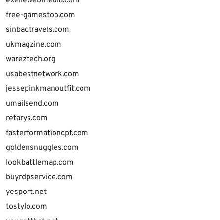
exellewebmedia.com
free-gamestop.com
sinbadtravels.com
ukmagzine.com
wareztech.org
usabestnetwork.com
jessepinkmanoutfit.com
umailsend.com
retarys.com
fasterformationcpf.com
goldensnuggles.com
lookbattlemap.com
buyrdpservice.com
yesport.net
tostylo.com