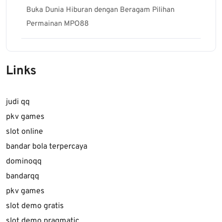
Buka Dunia Hiburan dengan Beragam Pilihan
Permainan MPO88
Links
judi qq
pkv games
slot online
bandar bola terpercaya
dominoqq
bandarqq
pkv games
slot demo gratis
slot demo pragmatic