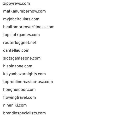
zippyrevs.com
matkanumbernow.com
myjobcirculars.com
healthmoreoverfitness.com
topslotxgames.com
routerloggnet.net
dantella6.com
slotsgamesone.com
hispinzone.com
kalyanbazarnights.com
top-online-casino-usa.com
honghuidoor.com
flowingtravel.com
nineniki.com
brandiospecialists.com