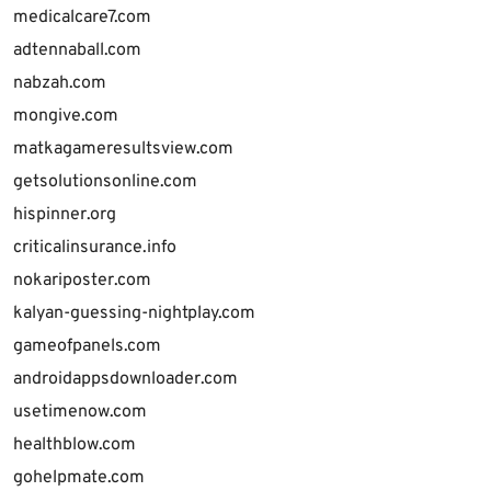
medicalcare7.com
adtennaball.com
nabzah.com
mongive.com
matkagameresultsview.com
getsolutionsonline.com
hispinner.org
criticalinsurance.info
nokariposter.com
kalyan-guessing-nightplay.com
gameofpanels.com
androidappsdownloader.com
usetimenow.com
healthblow.com
gohelpmate.com