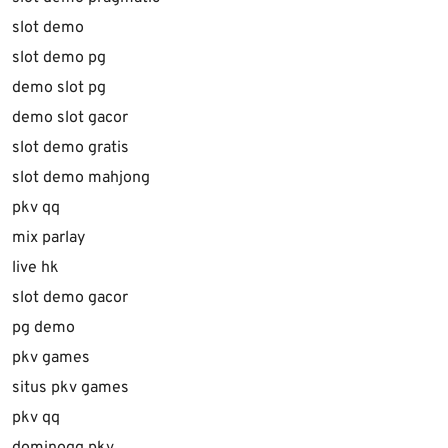
slot demo
slot demo pg
demo slot pg
demo slot gacor
slot demo gratis
slot demo mahjong
pkv qq
mix parlay
live hk
slot demo gacor
pg demo
pkv games
situs pkv games
pkv qq