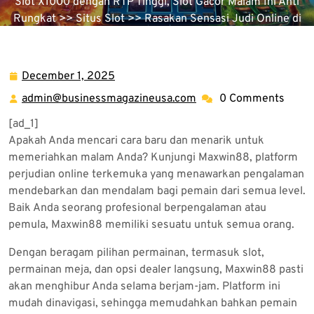
Slot X1000 dengan RTP Tinggi, Slot Gacor Malam Ini Anti
Rungkat
>>
Situs Slot
>> Rasakan Sensasi Judi Online di
Maxwin88
December 1, 2025
December
1,
admin@businessmagazineusa.com
0 Comments
admin@businessmagaz
2025
[ad_1]
Apakah Anda mencari cara baru dan menarik untuk
memeriahkan malam Anda? Kunjungi Maxwin88, platform
perjudian online terkemuka yang menawarkan pengalaman
mendebarkan dan mendalam bagi pemain dari semua level.
Baik Anda seorang profesional berpengalaman atau
pemula, Maxwin88 memiliki sesuatu untuk semua orang.
Dengan beragam pilihan permainan, termasuk slot,
permainan meja, dan opsi dealer langsung, Maxwin88 pasti
akan menghibur Anda selama berjam-jam. Platform ini
mudah dinavigasi, sehingga memudahkan bahkan pemain