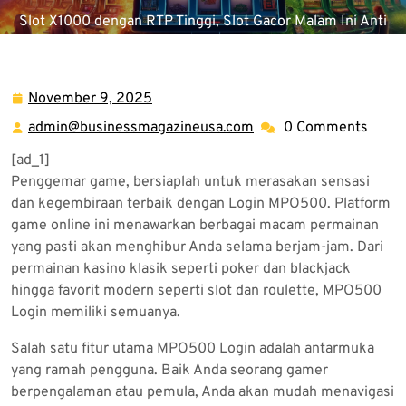
Slot X1000 dengan RTP Tinggi, Slot Gacor Malam Ini Anti
Rungkat
>>
Situs Slot
>> Rasakan Sensasi Gaming Terbaik
dengan Login MPO500
November 9, 2025
November
9,
admin@businessmagazineusa.com
0 Comments
admin@businessmagaz
2025
[ad_1]
Penggemar game, bersiaplah untuk merasakan sensasi
dan kegembiraan terbaik dengan Login MPO500. Platform
game online ini menawarkan berbagai macam permainan
yang pasti akan menghibur Anda selama berjam-jam. Dari
permainan kasino klasik seperti poker dan blackjack
hingga favorit modern seperti slot dan roulette, MPO500
Login memiliki semuanya.
Salah satu fitur utama MPO500 Login adalah antarmuka
yang ramah pengguna. Baik Anda seorang gamer
berpengalaman atau pemula, Anda akan mudah menavigasi