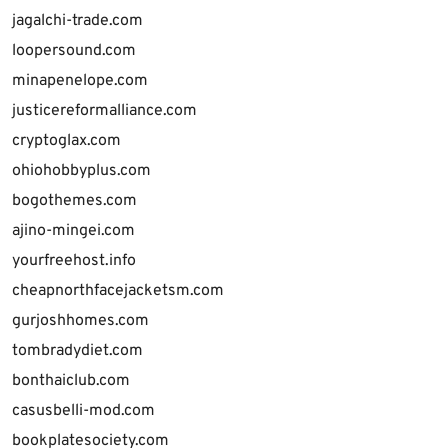
jagalchi-trade.com
loopersound.com
minapenelope.com
justicereformalliance.com
cryptoglax.com
ohiohobbyplus.com
bogothemes.com
ajino-mingei.com
yourfreehost.info
cheapnorthfacejacketsm.com
gurjoshhomes.com
tombradydiet.com
bonthaiclub.com
casusbelli-mod.com
bookplatesociety.com