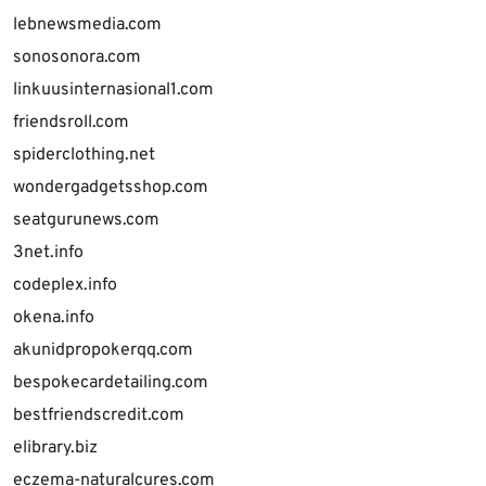
lebnewsmedia.com
sonosonora.com
linkuusinternasional1.com
friendsroll.com
spiderclothing.net
wondergadgetsshop.com
seatgurunews.com
3net.info
codeplex.info
okena.info
akunidpropokerqq.com
bespokecardetailing.com
bestfriendscredit.com
elibrary.biz
eczema-naturalcures.com