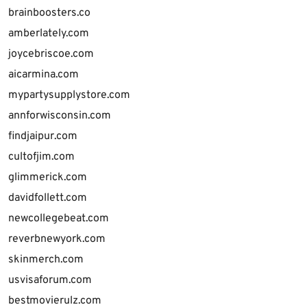
brainboosters.co
amberlately.com
joycebriscoe.com
aicarmina.com
mypartysupplystore.com
annforwisconsin.com
findjaipur.com
cultofjim.com
glimmerick.com
davidfollett.com
newcollegebeat.com
reverbnewyork.com
skinmerch.com
usvisaforum.com
bestmovierulz.com