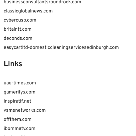
businessconsultantsroundrock.com
classicglobalnews.com
cybercusp.com
britaintt.com
deconds.com
easycartltd-domesticcleaningservicesedinburgh.com
Links
uae-times.com
gamerifys.com
inspiratif.net
vsmsnetworks.com
offthem.com
ibommatv.com