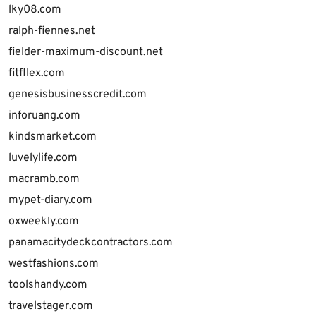
lky08.com
ralph-fiennes.net
fielder-maximum-discount.net
fitfllex.com
genesisbusinesscredit.com
inforuang.com
kindsmarket.com
luvelylife.com
macramb.com
mypet-diary.com
oxweekly.com
panamacitydeckcontractors.com
westfashions.com
toolshandy.com
travelstager.com