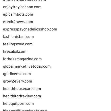
enjoytroyjackson.com
epicaimbots.com
etech4news.com
expresspsychedelicsshop.com
fashionistani.com
feelingswed.com
firecabal.com
forbessmagazine.com
globalmarketlivetoday.com
gpl-license.com
grow2every.com
healthhousecare.com
healthkartreview.com
helpquitporn.com