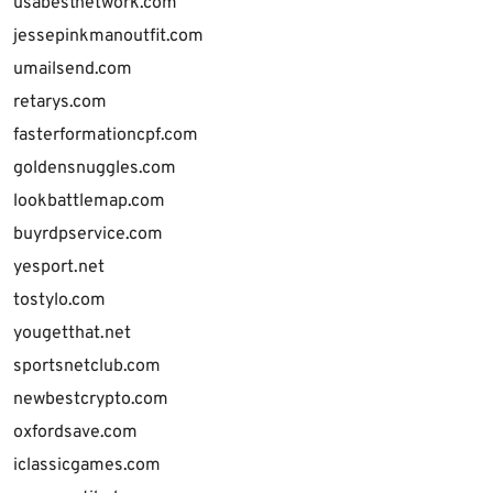
usabestnetwork.com
jessepinkmanoutfit.com
umailsend.com
retarys.com
fasterformationcpf.com
goldensnuggles.com
lookbattlemap.com
buyrdpservice.com
yesport.net
tostylo.com
yougetthat.net
sportsnetclub.com
newbestcrypto.com
oxfordsave.com
iclassicgames.com