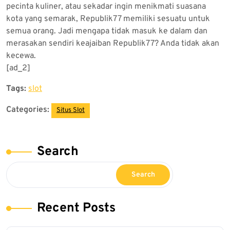
pecinta kuliner, atau sekadar ingin menikmati suasana
kota yang semarak, Republik77 memiliki sesuatu untuk
semua orang. Jadi mengapa tidak masuk ke dalam dan
merasakan sendiri keajaiban Republik77? Anda tidak akan
kecewa.
[ad_2]
Tags:
slot
Categories:
Situs Slot
Search
Search
Recent Posts