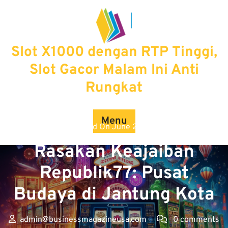
Skip
to
content
Slot X1000 dengan RTP Tinggi,
Slot Gacor Malam Ini Anti
Rungkat
Menu
Posted On June 29, 2026
Rasakan Keajaiban
Republik77: Pusat
Budaya di Jantung Kota
admin@businessmagazineusa.com
0 comments