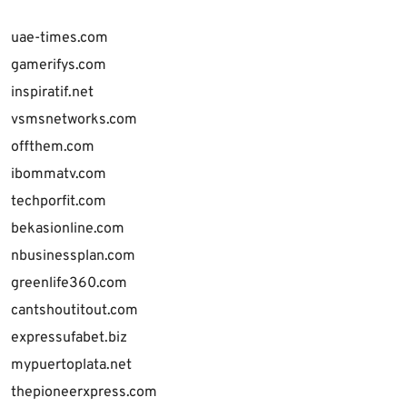
uae-times.com
gamerifys.com
inspiratif.net
vsmsnetworks.com
offthem.com
ibommatv.com
techporfit.com
bekasionline.com
nbusinessplan.com
greenlife360.com
cantshoutitout.com
expressufabet.biz
mypuertoplata.net
thepioneerxpress.com