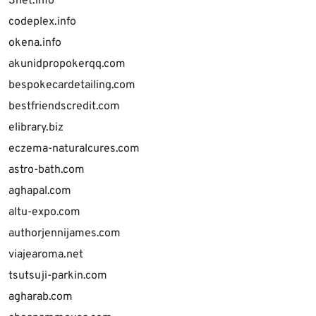
3net.info
codeplex.info
okena.info
akunidpropokerqq.com
bespokecardetailing.com
bestfriendscredit.com
elibrary.biz
eczema-naturalcures.com
astro-bath.com
aghapal.com
altu-expo.com
authorjennijames.com
viajearoma.net
tsutsuji-parkin.com
agharab.com