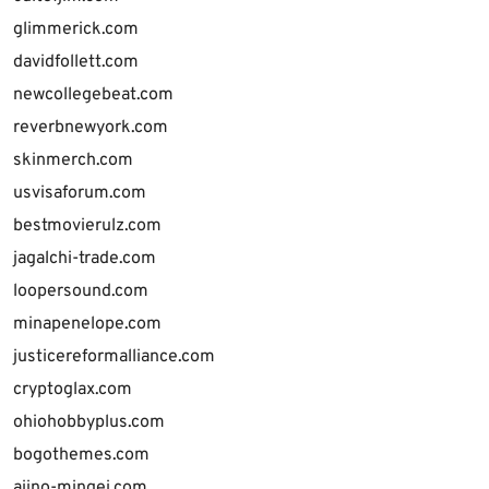
glimmerick.com
davidfollett.com
newcollegebeat.com
reverbnewyork.com
skinmerch.com
usvisaforum.com
bestmovierulz.com
jagalchi-trade.com
loopersound.com
minapenelope.com
justicereformalliance.com
cryptoglax.com
ohiohobbyplus.com
bogothemes.com
ajino-mingei.com