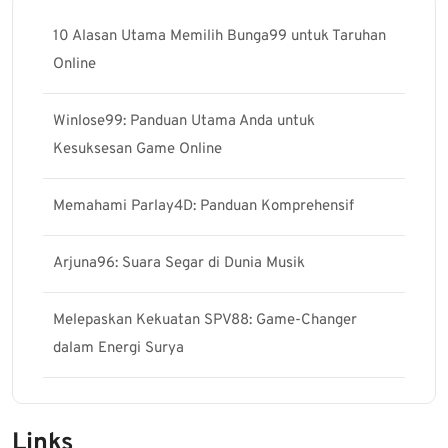
10 Alasan Utama Memilih Bunga99 untuk Taruhan
Online
Winlose99: Panduan Utama Anda untuk
Kesuksesan Game Online
Memahami Parlay4D: Panduan Komprehensif
Arjuna96: Suara Segar di Dunia Musik
Melepaskan Kekuatan SPV88: Game-Changer
dalam Energi Surya
Links