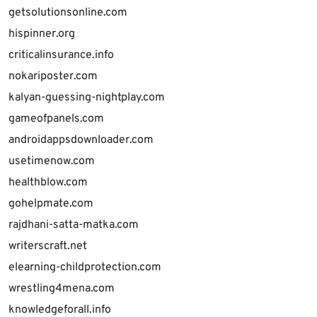
getsolutionsonline.com
hispinner.org
criticalinsurance.info
nokariposter.com
kalyan-guessing-nightplay.com
gameofpanels.com
androidappsdownloader.com
usetimenow.com
healthblow.com
gohelpmate.com
rajdhani-satta-matka.com
writerscraft.net
elearning-childprotection.com
wrestling4mena.com
knowledgeforall.info