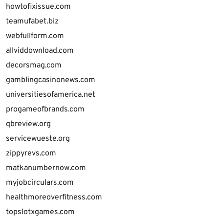
howtofixissue.com
teamufabet.biz
webfullform.com
allviddownload.com
decorsmag.com
gamblingcasinonews.com
universitiesofamerica.net
progameofbrands.com
qbreview.org
servicewueste.org
zippyrevs.com
matkanumbernow.com
myjobcirculars.com
healthmoreoverfitness.com
topslotxgames.com