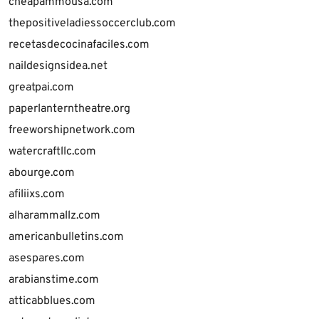
cheapammousa.com
thepositiveladiessoccerclub.com
recetasdecocinafaciles.com
naildesignsidea.net
greatpai.com
paperlanterntheatre.org
freeworshipnetwork.com
watercraftllc.com
abourge.com
afiliixs.com
alharammallz.com
americanbulletins.com
asespares.com
arabianstime.com
atticabblues.com