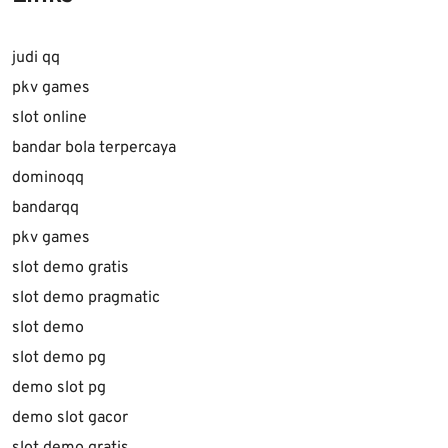
judi qq
pkv games
slot online
bandar bola terpercaya
dominoqq
bandarqq
pkv games
slot demo gratis
slot demo pragmatic
slot demo
slot demo pg
demo slot pg
demo slot gacor