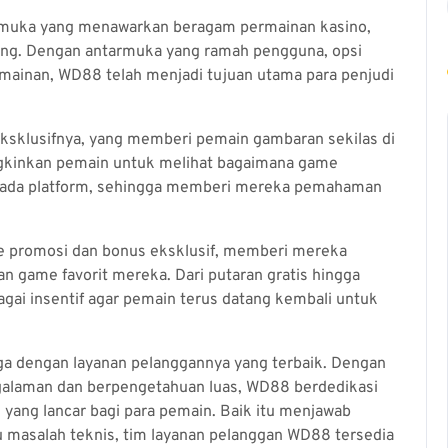
emuka yang menawarkan beragam permainan kasino,
sung. Dengan antarmuka yang ramah pengguna, opsi
ainan, WD88 telah menjadi tujuan utama para penjudi
eksklusifnya, yang memberi pemain gambaran sekilas di
ungkinkan pemain untuk melihat bagaimana game
 pada platform, sehingga memberi mereka pemahaman
e promosi dan bonus eksklusif, memberi mereka
 game favorit mereka. Dari putaran gratis hingga
ai insentif agar pemain terus datang kembali untuk
ga dengan layanan pelanggannya yang terbaik. Dengan
engalaman dan berpengetahuan luas, WD88 berdedikasi
ang lancar bagi para pemain. Baik itu menjawab
masalah teknis, tim layanan pelanggan WD88 tersedia