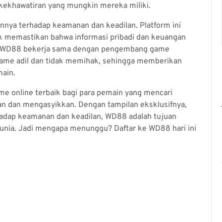
ekhawatiran yang mungkin mereka miliki.
nnya terhadap keamanan dan keadilan. Platform ini
k memastikan bahwa informasi pribadi dan keuangan
itu, WD88 bekerja sama dengan pengembang game
me adil dan tidak memihak, sehingga memberikan
main.
e online terbaik bagi para pemain yang mencari
 dan mengasyikkan. Dengan tampilan eksklusifnya,
hadap keamanan dan keadilan, WD88 adalah tujuan
 dunia. Jadi mengapa menunggu? Daftar ke WD88 hari ini