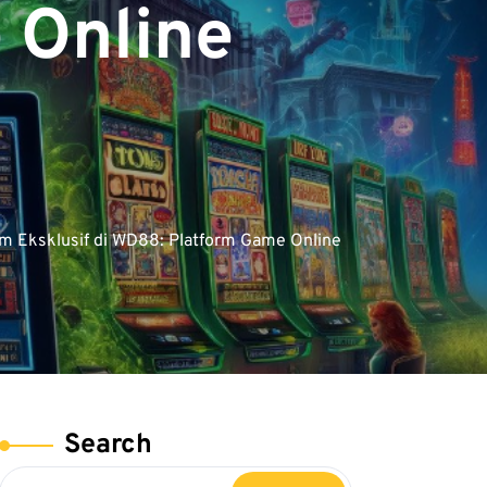
 Online
 Eksklusif di WD88: Platform Game Online
Search