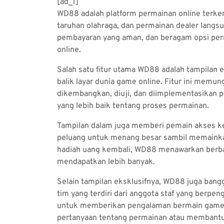
[ad_1]
2026
WD88 adalah platform permainan online terk
taruhan olahraga, dan permainan dealer lang
pembayaran yang aman, dan beragam opsi perm
online.
Salah satu fitur utama WD88 adalah tampilan 
balik layar dunia game online. Fitur ini mem
dikembangkan, diuji, dan diimplementasikan
yang lebih baik tentang proses permainan.
Tampilan dalam juga memberi pemain akses k
peluang untuk menang besar sambil memainkan
hadiah uang kembali, WD88 menawarkan berbag
mendapatkan lebih banyak.
Selain tampilan eksklusifnya, WD88 juga bang
tim yang terdiri dari anggota staf yang berp
untuk memberikan pengalaman bermain game y
pertanyaan tentang permainan atau membantu 