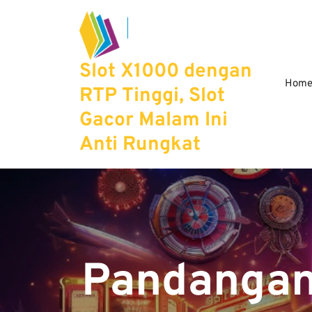
Skip
to
content
Slot X1000 dengan
Hom
RTP Tinggi, Slot
Gacor Malam Ini
Anti Rungkat
Pandangan 