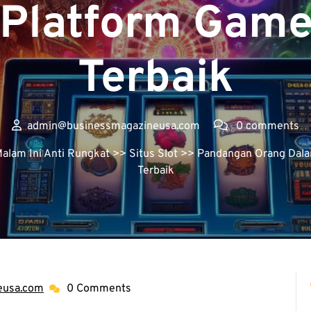
Platform Game
Terbaik
admin@businessmagazineusa.com
0 comments
Malam Ini Anti Rungkat
>>
Situs Slot
>> Pandangan Orang Dalam
Terbaik
eusa.com
0 Comments
admin@businessmagazineusa.com