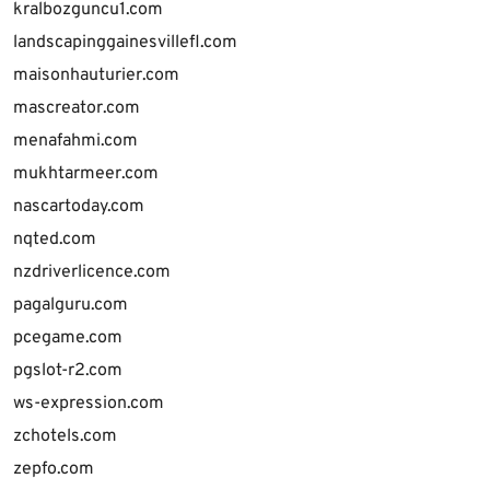
kralbozguncu1.com
landscapinggainesvillefl.com
maisonhauturier.com
mascreator.com
menafahmi.com
mukhtarmeer.com
nascartoday.com
nqted.com
nzdriverlicence.com
pagalguru.com
pcegame.com
pgslot-r2.com
ws-expression.com
zchotels.com
zepfo.com