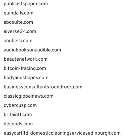
publicistspaper.com
quindaily.com
abosulte.com
aiverse24.com
anubella.com
audiobooksonaudible.com
beautenetwork.com
bitcoin-tracing.com
bodyandshapes.com
businessconsultantsroundrock.com
classicglobalnews.com
cybercusp.com
britaintt.com
deconds.com
easycartltd-domesticcleaningservicesedinburgh.com