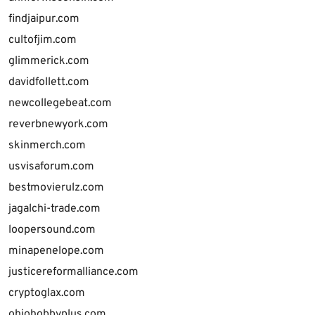
findjaipur.com
cultofjim.com
glimmerick.com
davidfollett.com
newcollegebeat.com
reverbnewyork.com
skinmerch.com
usvisaforum.com
bestmovierulz.com
jagalchi-trade.com
loopersound.com
minapenelope.com
justicereformalliance.com
cryptoglax.com
ohiohobbyplus.com