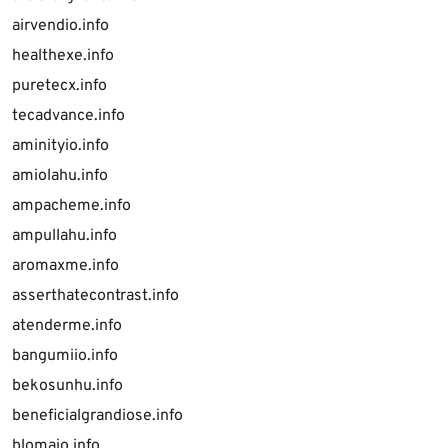
airvendio.info
healthexe.info
puretecx.info
tecadvance.info
aminityio.info
amiolahu.info
ampacheme.info
ampullahu.info
aromaxme.info
asserthatecontrast.info
atenderme.info
bangumiio.info
bekosunhu.info
beneficialgrandiose.info
blomaio.info