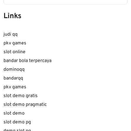
Links
judi qq
pkv games
slot online
bandar bola terpercaya
dominoqq
bandarqq
pkv games
slot demo gratis
slot demo pragmatic
slot demo
slot demo pg