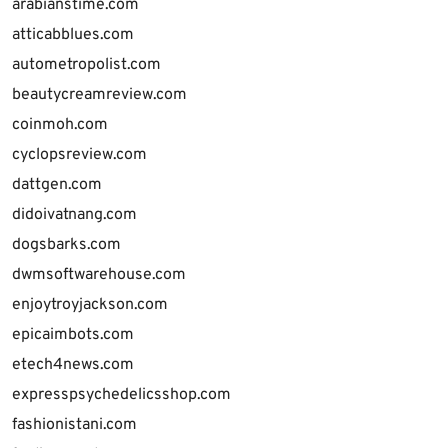
arabianstime.com
atticabblues.com
autometropolist.com
beautycreamreview.com
coinmoh.com
cyclopsreview.com
dattgen.com
didoivatnang.com
dogsbarks.com
dwmsoftwarehouse.com
enjoytroyjackson.com
epicaimbots.com
etech4news.com
expresspsychedelicsshop.com
fashionistani.com