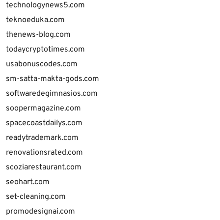
technologynews5.com
teknoeduka.com
thenews-blog.com
todaycryptotimes.com
usabonuscodes.com
sm-satta-makta-gods.com
softwaredegimnasios.com
soopermagazine.com
spacecoastdailys.com
readytrademark.com
renovationsrated.com
scoziarestaurant.com
seohart.com
set-cleaning.com
promodesignai.com