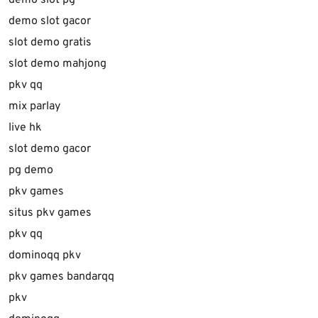
demo slot pg
demo slot gacor
slot demo gratis
slot demo mahjong
pkv qq
mix parlay
live hk
slot demo gacor
pg demo
pkv games
situs pkv games
pkv qq
dominoqq pkv
pkv games bandarqq
pkv