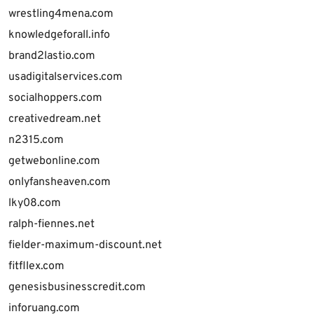
wrestling4mena.com
knowledgeforall.info
brand2lastio.com
usadigitalservices.com
socialhoppers.com
creativedream.net
n2315.com
getwebonline.com
onlyfansheaven.com
lky08.com
ralph-fiennes.net
fielder-maximum-discount.net
fitfllex.com
genesisbusinesscredit.com
inforuang.com