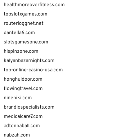
healthmoreoverfitness.com
topslotxgames.com
routerloggnet.net
dantella6.com
slotsgamesone.com
hispinzone.com
kalyanbazarnights.com
top-online-casino-usa.com
honghuidoor.com
flowingtravel.com
nineniki.com
brandiospecialists.com
medicalcare7.com
adtennaball.com
nabzah.com