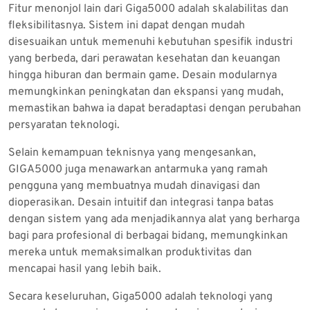
Fitur menonjol lain dari Giga5000 adalah skalabilitas dan
fleksibilitasnya. Sistem ini dapat dengan mudah
disesuaikan untuk memenuhi kebutuhan spesifik industri
yang berbeda, dari perawatan kesehatan dan keuangan
hingga hiburan dan bermain game. Desain modularnya
memungkinkan peningkatan dan ekspansi yang mudah,
memastikan bahwa ia dapat beradaptasi dengan perubahan
persyaratan teknologi.
Selain kemampuan teknisnya yang mengesankan,
GIGA5000 juga menawarkan antarmuka yang ramah
pengguna yang membuatnya mudah dinavigasi dan
dioperasikan. Desain intuitif dan integrasi tanpa batas
dengan sistem yang ada menjadikannya alat yang berharga
bagi para profesional di berbagai bidang, memungkinkan
mereka untuk memaksimalkan produktivitas dan
mencapai hasil yang lebih baik.
Secara keseluruhan, Giga5000 adalah teknologi yang