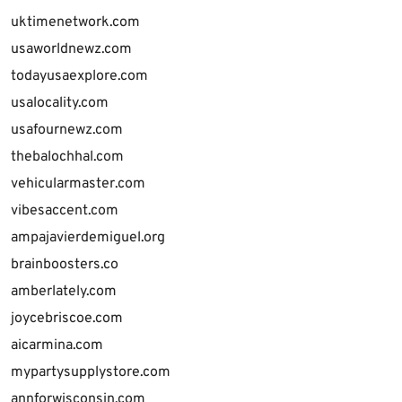
uktimenetwork.com
usaworldnewz.com
todayusaexplore.com
usalocality.com
usafournewz.com
thebalochhal.com
vehicularmaster.com
vibesaccent.com
ampajavierdemiguel.org
brainboosters.co
amberlately.com
joycebriscoe.com
aicarmina.com
mypartysupplystore.com
annforwisconsin.com