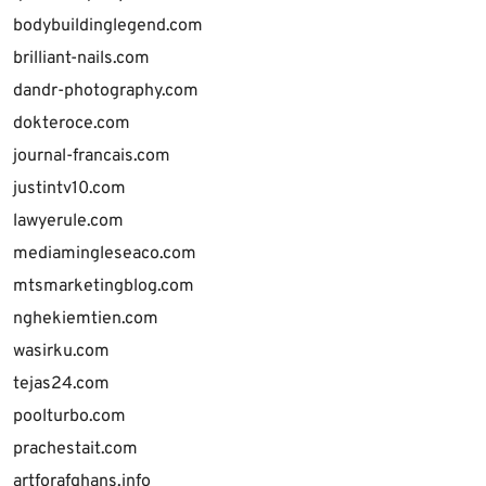
bodybuildinglegend.com
brilliant-nails.com
dandr-photography.com
dokteroce.com
journal-francais.com
justintv10.com
lawyerule.com
mediamingleseaco.com
mtsmarketingblog.com
nghekiemtien.com
wasirku.com
tejas24.com
poolturbo.com
prachestait.com
artforafghans.info