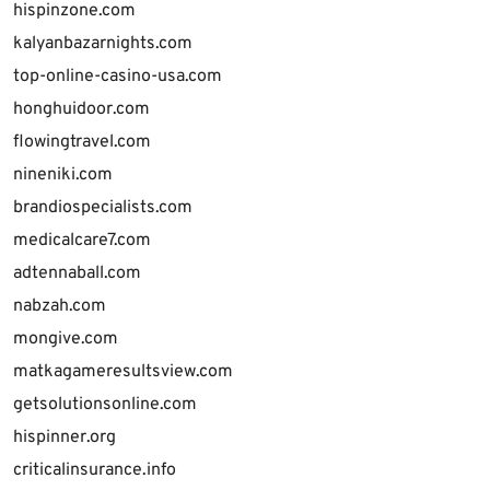
hispinzone.com
kalyanbazarnights.com
top-online-casino-usa.com
honghuidoor.com
flowingtravel.com
nineniki.com
brandiospecialists.com
medicalcare7.com
adtennaball.com
nabzah.com
mongive.com
matkagameresultsview.com
getsolutionsonline.com
hispinner.org
criticalinsurance.info