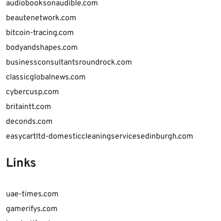
audiobooksonaudible.com
beautenetwork.com
bitcoin-tracing.com
bodyandshapes.com
businessconsultantsroundrock.com
classicglobalnews.com
cybercusp.com
britaintt.com
deconds.com
easycartltd-domesticcleaningservicesedinburgh.com
Links
uae-times.com
gamerifys.com