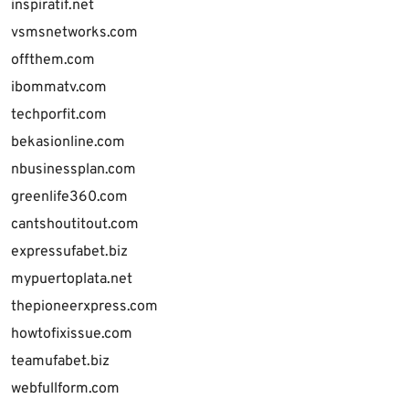
inspiratif.net
vsmsnetworks.com
offthem.com
ibommatv.com
techporfit.com
bekasionline.com
nbusinessplan.com
greenlife360.com
cantshoutitout.com
expressufabet.biz
mypuertoplata.net
thepioneerxpress.com
howtofixissue.com
teamufabet.biz
webfullform.com