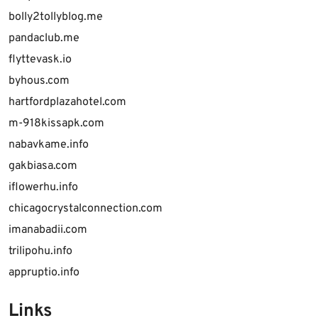
bolly2tollyblog.me
pandaclub.me
flyttevask.io
byhous.com
hartfordplazahotel.com
m-918kissapk.com
nabavkame.info
gakbiasa.com
iflowerhu.info
chicagocrystalconnection.com
imanabadii.com
trilipohu.info
appruptio.info
Links