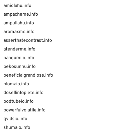
amiolahu.info
ampacheme.info
ampullahu.info
aromaxme.info
asserthatecontrast.info
atenderme.info
bangumiio.info
bekosunhu.info
beneficialgrandiose.info
blomaio.info
dosellinfoplete.info
podtubeio.info
powerfulvolatile.info
qvidsio.info
shumaio.info