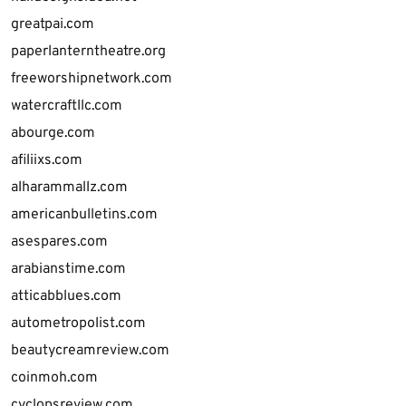
greatpai.com
paperlanterntheatre.org
freeworshipnetwork.com
watercraftllc.com
abourge.com
afiliixs.com
alharammallz.com
americanbulletins.com
asespares.com
arabianstime.com
atticabblues.com
autometropolist.com
beautycreamreview.com
coinmoh.com
cyclopsreview.com