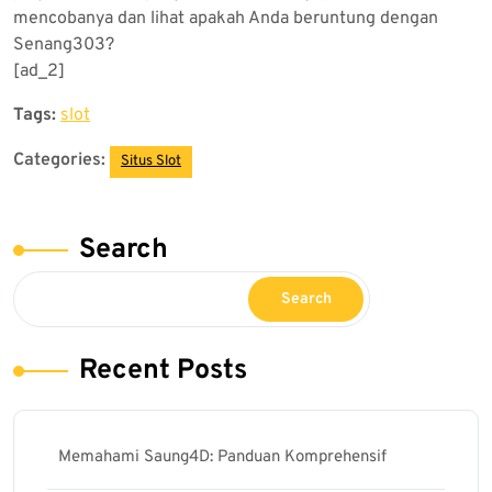
mencobanya dan lihat apakah Anda beruntung dengan
Senang303?
[ad_2]
Tags:
slot
Categories:
Situs Slot
Search
Search
Recent Posts
Memahami Saung4D: Panduan Komprehensif