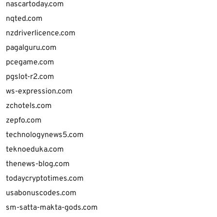
nascartoday.com
nqted.com
nzdriverlicence.com
pagalguru.com
pcegame.com
pgslot-r2.com
ws-expression.com
zchotels.com
zepfo.com
technologynews5.com
teknoeduka.com
thenews-blog.com
todaycryptotimes.com
usabonuscodes.com
sm-satta-makta-gods.com