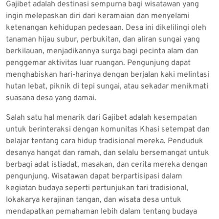
Gajibet adalah destinasi sempurna bagi wisatawan yang
ingin melepaskan diri dari keramaian dan menyelami
ketenangan kehidupan pedesaan. Desa ini dikelilingi oleh
tanaman hijau subur, perbukitan, dan aliran sungai yang
berkilauan, menjadikannya surga bagi pecinta alam dan
penggemar aktivitas luar ruangan. Pengunjung dapat
menghabiskan hari-harinya dengan berjalan kaki melintasi
hutan lebat, piknik di tepi sungai, atau sekadar menikmati
suasana desa yang damai.
Salah satu hal menarik dari Gajibet adalah kesempatan
untuk berinteraksi dengan komunitas Khasi setempat dan
belajar tentang cara hidup tradisional mereka. Penduduk
desanya hangat dan ramah, dan selalu bersemangat untuk
berbagi adat istiadat, masakan, dan cerita mereka dengan
pengunjung. Wisatawan dapat berpartisipasi dalam
kegiatan budaya seperti pertunjukan tari tradisional,
lokakarya kerajinan tangan, dan wisata desa untuk
mendapatkan pemahaman lebih dalam tentang budaya