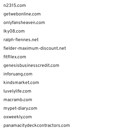
n2315.com
getwebonline.com
onlyfansheaven.com
lky08.com
ralph-fiennes.net
fielder-maximum-discount.net
fitfllex.com
genesisbusinesscredit.com
inforuang.com
kindsmarket.com
luvelylife.com
macramb.com
mypet-diary.com
oxweekly.com
panamacitydeckcontractors.com