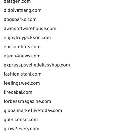
dattgen.com
didoivatnang.com
dogsbarks.com
dwmsoftwarehouse.com
enjoytroyjackson.com
epicaimbots.com
etech4news.com
expresspsychedelicsshop.com
fashionistani.com
feelingswed.com
firecabal.com
forbessmagazine.com
globalmarketlivetoday.com
gpl-license.com
grow2every.com