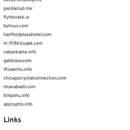
bolly2tollyblog.me
pandaclub.me
flyttevask.io
byhous.com
hartfordplazahotel.com
m-918kissapk.com
nabavkame.info
gakbiasa.com
iflowerhu.info
chicagocrystalconnection.com
imanabadii.com
trilipohu.info
appruptio.info
Links