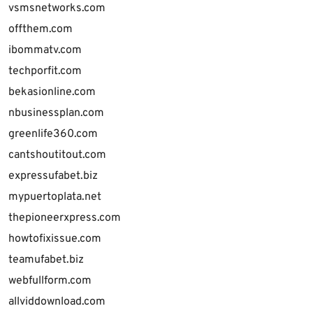
vsmsnetworks.com
offthem.com
ibommatv.com
techporfit.com
bekasionline.com
nbusinessplan.com
greenlife360.com
cantshoutitout.com
expressufabet.biz
mypuertoplata.net
thepioneerxpress.com
howtofixissue.com
teamufabet.biz
webfullform.com
allviddownload.com