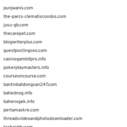
punjwanis.com
the-parcs-clematiscondos.com
jusu-gb.com
thecarepet.com
blogwriterplus.com
guestpostingseo.com
casinogambitpro.info
pokerplaymasters.info
courseoncourse.com
bantinbatdongsan247.com
bahednog.info
bahenxgek.info
pertamaskre.com
threadsvideoandphotodownloader.com