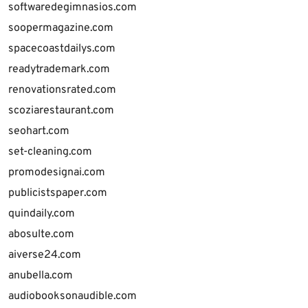
softwaredegimnasios.com
soopermagazine.com
spacecoastdailys.com
readytrademark.com
renovationsrated.com
scoziarestaurant.com
seohart.com
set-cleaning.com
promodesignai.com
publicistspaper.com
quindaily.com
abosulte.com
aiverse24.com
anubella.com
audiobooksonaudible.com