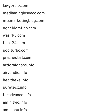
lawyerule.com
mediamingleseaco.com
mtsmarketingblog.com
nghekiemtien.com
wasirku.com
tejas24.com
poolturbo.com
prachestait.com
artforafghans.info
airvendio.info
healthexe.info
puretecx.info
tecadvance.info
aminityio.info
amiolahu.info