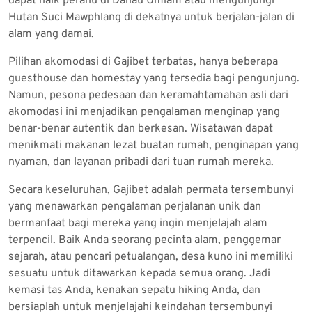
dapat naik perahu di Danau Umiam atau mengunjungi
Hutan Suci Mawphlang di dekatnya untuk berjalan-jalan di
alam yang damai.
Pilihan akomodasi di Gajibet terbatas, hanya beberapa
guesthouse dan homestay yang tersedia bagi pengunjung.
Namun, pesona pedesaan dan keramahtamahan asli dari
akomodasi ini menjadikan pengalaman menginap yang
benar-benar autentik dan berkesan. Wisatawan dapat
menikmati makanan lezat buatan rumah, penginapan yang
nyaman, dan layanan pribadi dari tuan rumah mereka.
Secara keseluruhan, Gajibet adalah permata tersembunyi
yang menawarkan pengalaman perjalanan unik dan
bermanfaat bagi mereka yang ingin menjelajah alam
terpencil. Baik Anda seorang pecinta alam, penggemar
sejarah, atau pencari petualangan, desa kuno ini memiliki
sesuatu untuk ditawarkan kepada semua orang. Jadi
kemasi tas Anda, kenakan sepatu hiking Anda, dan
bersiaplah untuk menjelajahi keindahan tersembunyi