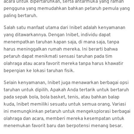
acara untuk dipertaruhkan, serta antarmuka yang ramah
pengguna yang memudahkan bahkan petaruh pemula yang
paling bertaruh.
Salah satu manfaat utama dari Inibet adalah kenyamanan
yang ditawarkannya. Dengan Inibet, individu dapat
menempatkan taruhan kapan saja, di mana saja, tanpa
harus meninggalkan rumah mereka. Ini berarti bahwa
petaruh dapat menikmati sensasi taruhan pada tim
olahraga atau acara favorit mereka tanpa harus khawatir
bepergian ke lokasi taruhan fisik.
Selain kenyamanan, Inibet juga menawarkan berbagai opsi
taruhan untuk dipilih. Apakah Anda tertarik untuk bertaruh
pada sepak bola, bola basket, tenis, atau bahkan balap
kuda, Inibet memiliki sesuatu untuk semua orang. Variasi
ini memungkinkan petaruh untuk mengeksplorasi berbagai
olahraga dan acara, memberi mereka kesempatan untuk
menemukan favorit baru dan berpotensi menang besar.