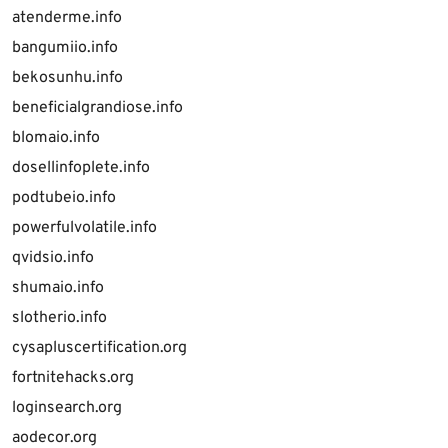
atenderme.info
bangumiio.info
bekosunhu.info
beneficialgrandiose.info
blomaio.info
dosellinfoplete.info
podtubeio.info
powerfulvolatile.info
qvidsio.info
shumaio.info
slotherio.info
cysapluscertification.org
fortnitehacks.org
loginsearch.org
aodecor.org