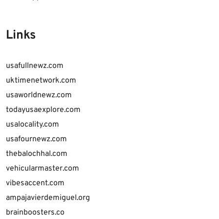
Links
usafullnewz.com
uktimenetwork.com
usaworldnewz.com
todayusaexplore.com
usalocality.com
usafournewz.com
thebalochhal.com
vehicularmaster.com
vibesaccent.com
ampajavierdemiguel.org
brainboosters.co