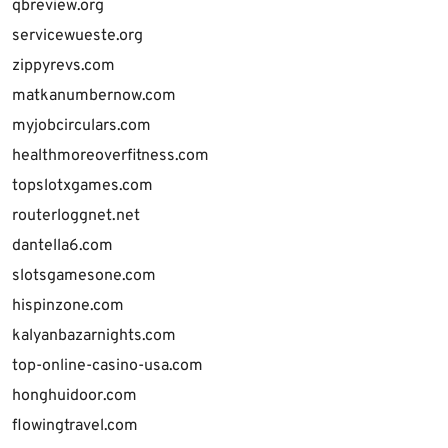
qbreview.org
servicewueste.org
zippyrevs.com
matkanumbernow.com
myjobcirculars.com
healthmoreoverfitness.com
topslotxgames.com
routerloggnet.net
dantella6.com
slotsgamesone.com
hispinzone.com
kalyanbazarnights.com
top-online-casino-usa.com
honghuidoor.com
flowingtravel.com