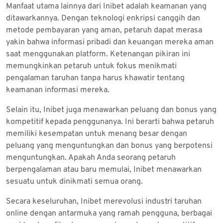
Manfaat utama lainnya dari Inibet adalah keamanan yang
ditawarkannya. Dengan teknologi enkripsi canggih dan
metode pembayaran yang aman, petaruh dapat merasa
yakin bahwa informasi pribadi dan keuangan mereka aman
saat menggunakan platform. Ketenangan pikiran ini
memungkinkan petaruh untuk fokus menikmati
pengalaman taruhan tanpa harus khawatir tentang
keamanan informasi mereka.
Selain itu, Inibet juga menawarkan peluang dan bonus yang
kompetitif kepada penggunanya. Ini berarti bahwa petaruh
memiliki kesempatan untuk menang besar dengan
peluang yang menguntungkan dan bonus yang berpotensi
menguntungkan. Apakah Anda seorang petaruh
berpengalaman atau baru memulai, Inibet menawarkan
sesuatu untuk dinikmati semua orang.
Secara keseluruhan, Inibet merevolusi industri taruhan
online dengan antarmuka yang ramah pengguna, berbagai