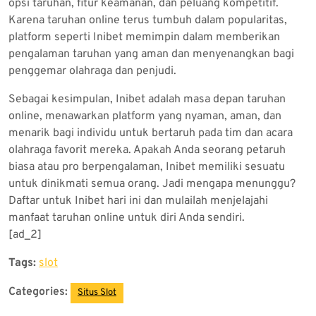
opsi taruhan, fitur keamanan, dan peluang kompetitif.
Karena taruhan online terus tumbuh dalam popularitas,
platform seperti Inibet memimpin dalam memberikan
pengalaman taruhan yang aman dan menyenangkan bagi
penggemar olahraga dan penjudi.
Sebagai kesimpulan, Inibet adalah masa depan taruhan
online, menawarkan platform yang nyaman, aman, dan
menarik bagi individu untuk bertaruh pada tim dan acara
olahraga favorit mereka. Apakah Anda seorang petaruh
biasa atau pro berpengalaman, Inibet memiliki sesuatu
untuk dinikmati semua orang. Jadi mengapa menunggu?
Daftar untuk Inibet hari ini dan mulailah menjelajahi
manfaat taruhan online untuk diri Anda sendiri.
[ad_2]
Tags:
slot
Categories:
Situs Slot