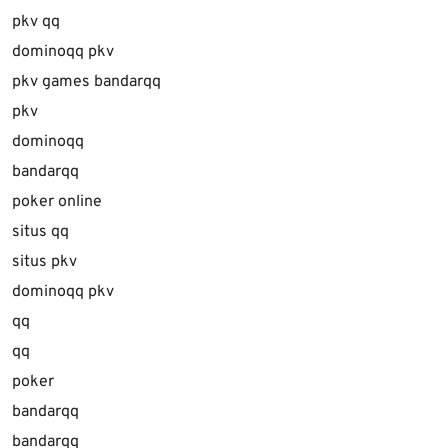
pkv qq
dominoqq pkv
pkv games bandarqq
pkv
dominoqq
bandarqq
poker online
situs qq
situs pkv
dominoqq pkv
qq
qq
poker
bandarqq
bandarqq