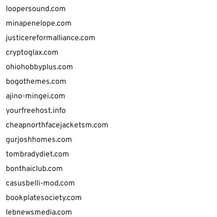
loopersound.com
minapenelope.com
justicereformalliance.com
cryptoglax.com
ohiohobbyplus.com
bogothemes.com
ajino-mingei.com
yourfreehost.info
cheapnorthfacejacketsm.com
gurjoshhomes.com
tombradydiet.com
bonthaiclub.com
casusbelli-mod.com
bookplatesociety.com
lebnewsmedia.com