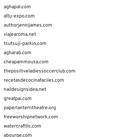
aghapal.com
altu-expo.com
authorjennijames.com
viajearoma.net
tsutsuji-parkin.com
agharab.com
cheapammousa.com
thepositiveladiessoccerclub.com
recetasdecocinafaciles.com
naildesignsidea.net
greatpai.com
paperlanterntheatre.org
freeworshipnetwork.com
watercraftllc.com
abourge.com