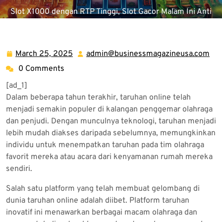
Slot X1000 dengan RTP Tinggi, Slot Gacor Malam Ini Anti
Rungkat
>>
Situs Slot
>> Menjelajahi Manfaat Inibet: Masa
Depan Taruhan Online
March 25, 2025
admin@businessmagazineusa.com
March
ad
25,
0 Comments
2025
[ad_1]
Dalam beberapa tahun terakhir, taruhan online telah
menjadi semakin populer di kalangan penggemar olahraga
dan penjudi. Dengan munculnya teknologi, taruhan menjadi
lebih mudah diakses daripada sebelumnya, memungkinkan
individu untuk menempatkan taruhan pada tim olahraga
favorit mereka atau acara dari kenyamanan rumah mereka
sendiri.
Salah satu platform yang telah membuat gelombang di
dunia taruhan online adalah diibet. Platform taruhan
inovatif ini menawarkan berbagai macam olahraga dan