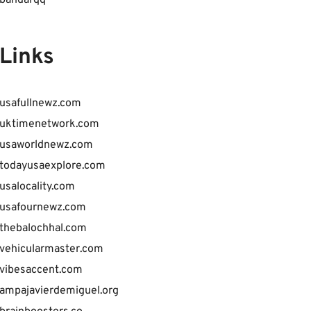
bandarqq
Links
usafullnewz.com
uktimenetwork.com
usaworldnewz.com
todayusaexplore.com
usalocality.com
usafournewz.com
thebalochhal.com
vehicularmaster.com
vibesaccent.com
ampajavierdemiguel.org