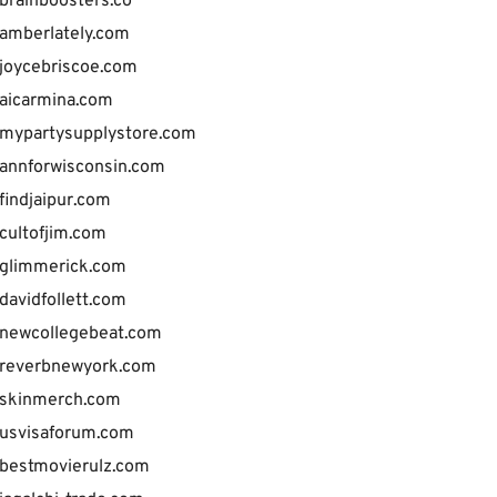
brainboosters.co
amberlately.com
joycebriscoe.com
aicarmina.com
mypartysupplystore.com
annforwisconsin.com
findjaipur.com
cultofjim.com
glimmerick.com
davidfollett.com
newcollegebeat.com
reverbnewyork.com
skinmerch.com
usvisaforum.com
bestmovierulz.com