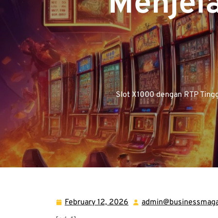
Menjela
Slot X1000 dengan RTP Tinggi
February 12, 2026
admin@businessmaga
February
12,