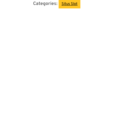
Categories:
Situs Slot