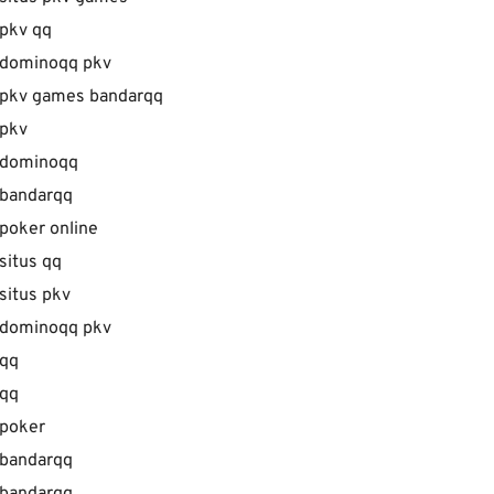
pkv qq
dominoqq pkv
pkv games bandarqq
pkv
dominoqq
bandarqq
poker online
situs qq
situs pkv
dominoqq pkv
qq
qq
poker
bandarqq