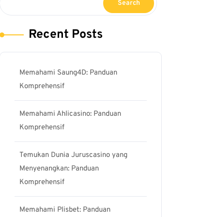
Search
Recent Posts
Memahami Saung4D: Panduan
Komprehensif
Memahami Ahlicasino: Panduan
Komprehensif
Temukan Dunia Juruscasino yang
Menyenangkan: Panduan
Komprehensif
Memahami Plisbet: Panduan