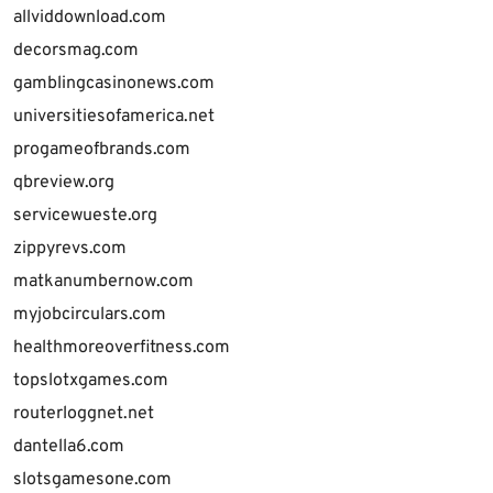
allviddownload.com
decorsmag.com
gamblingcasinonews.com
universitiesofamerica.net
progameofbrands.com
qbreview.org
servicewueste.org
zippyrevs.com
matkanumbernow.com
myjobcirculars.com
healthmoreoverfitness.com
topslotxgames.com
routerloggnet.net
dantella6.com
slotsgamesone.com