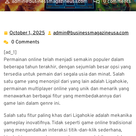
admin@businessmagazineusa.com
0 comments
Slot X1000 dengan RTP Tinggi, Slot Gacor Malam Ini Anti
Rungkat
>>
Situs Slot
>> Menjelajahi fitur unik Ligahokie:
Apa yang membuatnya menonjol dari game online lainnya
October 1, 2025
admin@businessmagazineusa.com
October
ad
1,
0 Comments
2025
[ad_1]
Permainan online telah menjadi semakin populer dalam
beberapa tahun terakhir, dengan sejumlah besar opsi yang
tersedia untuk pemain dari segala usia dan minat. Salah
satu game yang menonjol dari yang lain adalah Ligahokie,
permainan multiplayer online yang unik dan menarik yang
menawarkan berbagai fitur yang membedakannya dari
game lain dalam genre ini.
Salah satu fitur paling khas dari Ligahokie adalah mekanika
gameplay inovatifnya. Tidak seperti game online tradisional
yang mengandalkan interaksi titik-dan-klik sederhana,