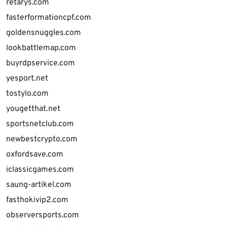
retarys.com
fasterformationcpf.com
goldensnuggles.com
lookbattlemap.com
buyrdpservice.com
yesport.net
tostylo.com
yougetthat.net
sportsnetclub.com
newbestcrypto.com
oxfordsave.com
iclassicgames.com
saung-artikel.com
fasthokivip2.com
observersports.com