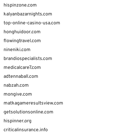
hispinzone.com
kalyanbazarnights.com
top-online-casino-usa.com
honghuidoor.com
flowingtravel.com
nineniki.com
brandiospecialists.com
medicalcare7.com
adtennaball.com
nabzah.com
mongive.com
matkagameresultsview.com
getsolutionsonline.com
hispinner.org
criticalinsurance.info