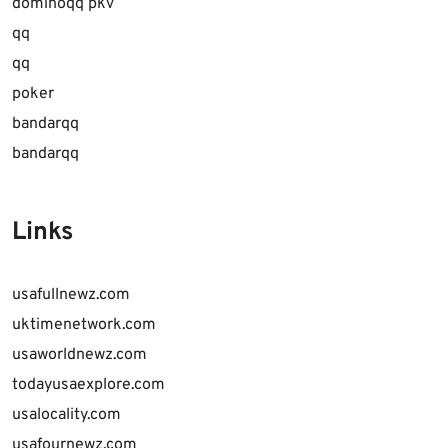
dominoqq pkv
qq
qq
poker
bandarqq
bandarqq
Links
usafullnewz.com
uktimenetwork.com
usaworldnewz.com
todayusaexplore.com
usalocality.com
usafournewz.com