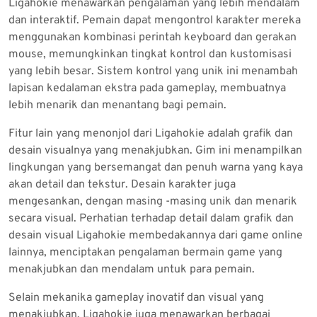
Ligahokie menawarkan pengalaman yang lebih mendalam
dan interaktif. Pemain dapat mengontrol karakter mereka
menggunakan kombinasi perintah keyboard dan gerakan
mouse, memungkinkan tingkat kontrol dan kustomisasi
yang lebih besar. Sistem kontrol yang unik ini menambah
lapisan kedalaman ekstra pada gameplay, membuatnya
lebih menarik dan menantang bagi pemain.
Fitur lain yang menonjol dari Ligahokie adalah grafik dan
desain visualnya yang menakjubkan. Gim ini menampilkan
lingkungan yang bersemangat dan penuh warna yang kaya
akan detail dan tekstur. Desain karakter juga
mengesankan, dengan masing -masing unik dan menarik
secara visual. Perhatian terhadap detail dalam grafik dan
desain visual Ligahokie membedakannya dari game online
lainnya, menciptakan pengalaman bermain game yang
menakjubkan dan mendalam untuk para pemain.
Selain mekanika gameplay inovatif dan visual yang
menakjubkan, Ligahokie juga menawarkan berbagai