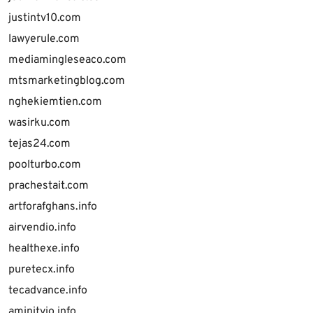
justintv10.com
lawyerule.com
mediamingleseaco.com
mtsmarketingblog.com
nghekiemtien.com
wasirku.com
tejas24.com
poolturbo.com
prachestait.com
artforafghans.info
airvendio.info
healthexe.info
puretecx.info
tecadvance.info
aminityio.info