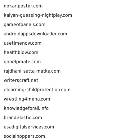
nokariposter.com
kalyan-guessing-nightplay.com
gameofpanels.com
androidappsdownloader.com
usetimenow.com
healthblow.com
gohelpmate.com
rajdhani-satta-matka.com
writerscraft.net
elearning-childprotection.com
wrestling4mena.com
knowledgeforall.info
brand2lastio.com
usadigitalservices.com
socialhoppers.com