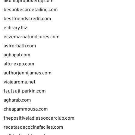
akunidpropokerqq.com
bespokecardetailing.com
bestfriendscredit.com
elibrary.biz
eczema-naturalcures.com
astro-bath.com
aghapal.com
altu-expo.com
authorjennijames.com
viajearoma.net
tsutsuji-parkin.com
agharab.com
cheapammousa.com
thepositiveladiessoccerclub.com
recetasdecocinafaciles.com