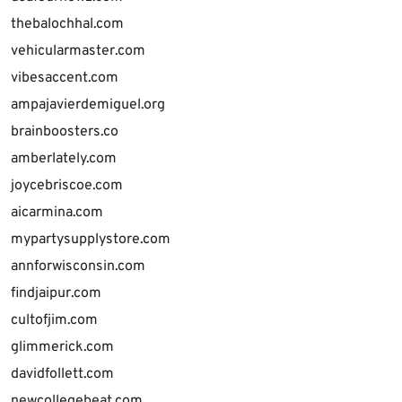
thebalochhal.com
vehicularmaster.com
vibesaccent.com
ampajavierdemiguel.org
brainboosters.co
amberlately.com
joycebriscoe.com
aicarmina.com
mypartysupplystore.com
annforwisconsin.com
findjaipur.com
cultofjim.com
glimmerick.com
davidfollett.com
newcollegebeat.com