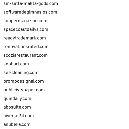
sm-satta-makta-gods.com
softwaredegimnasios.com
soopermagazine.com
spacecoastdailys.com
readytrademark.com
renovationsrated.com
scoziarestaurant.com
seohart.com
set-cleaning.com
promodesignai.com
publicistspaper.com
quindaily.com
abosulte.com
aiverse24.com
anubella.com