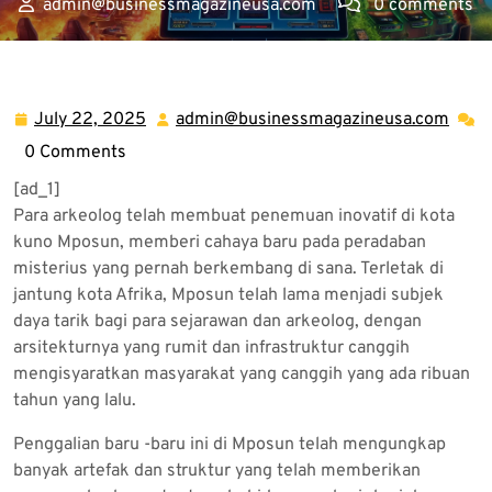
admin@businessmagazineusa.com
0 comments
Slot X1000 dengan RTP Tinggi, Slot Gacor Malam Ini Anti
Rungkat
>>
Situs Slot
>> Mengungkap Rahasia Mposun:
Arkeolog membuat penemuan inovatif
July 22, 2025
admin@businessmagazineusa.com
July
admi
22,
0 Comments
2025
[ad_1]
Para arkeolog telah membuat penemuan inovatif di kota
kuno Mposun, memberi cahaya baru pada peradaban
misterius yang pernah berkembang di sana. Terletak di
jantung kota Afrika, Mposun telah lama menjadi subjek
daya tarik bagi para sejarawan dan arkeolog, dengan
arsitekturnya yang rumit dan infrastruktur canggih
mengisyaratkan masyarakat yang canggih yang ada ribuan
tahun yang lalu.
Penggalian baru -baru ini di Mposun telah mengungkap
banyak artefak dan struktur yang telah memberikan