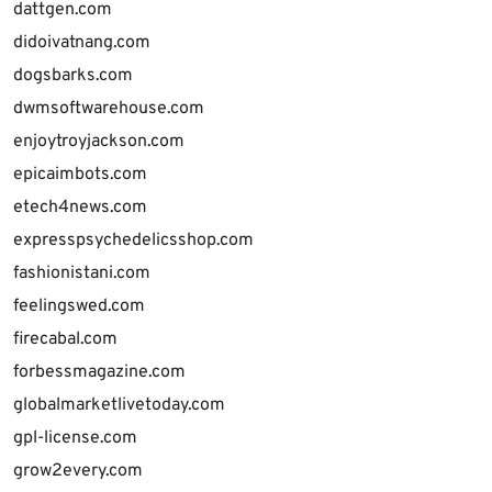
dattgen.com
didoivatnang.com
dogsbarks.com
dwmsoftwarehouse.com
enjoytroyjackson.com
epicaimbots.com
etech4news.com
expresspsychedelicsshop.com
fashionistani.com
feelingswed.com
firecabal.com
forbessmagazine.com
globalmarketlivetoday.com
gpl-license.com
grow2every.com