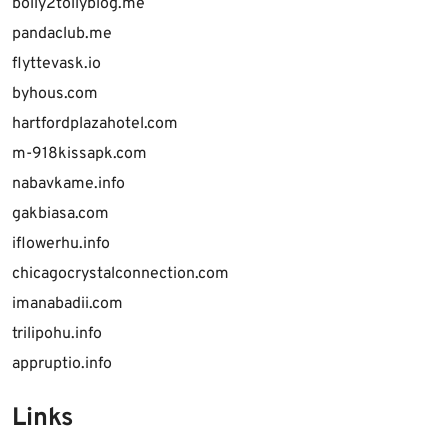
bolly2tollyblog.me
pandaclub.me
flyttevask.io
byhous.com
hartfordplazahotel.com
m-918kissapk.com
nabavkame.info
gakbiasa.com
iflowerhu.info
chicagocrystalconnection.com
imanabadii.com
trilipohu.info
appruptio.info
Links