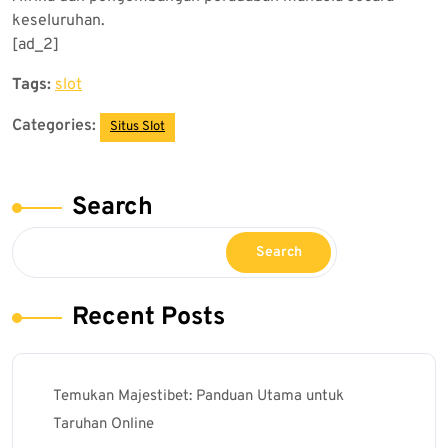
keseluruhan.
[ad_2]
Tags:
slot
Categories:
Situs Slot
Search
Search
Recent Posts
Temukan Majestibet: Panduan Utama untuk
Taruhan Online