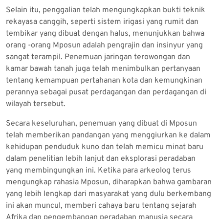
Selain itu, penggalian telah mengungkapkan bukti teknik
rekayasa canggih, seperti sistem irigasi yang rumit dan
tembikar yang dibuat dengan halus, menunjukkan bahwa
orang -orang Mposun adalah pengrajin dan insinyur yang
sangat terampil. Penemuan jaringan terowongan dan
kamar bawah tanah juga telah menimbulkan pertanyaan
tentang kemampuan pertahanan kota dan kemungkinan
perannya sebagai pusat perdagangan dan perdagangan di
wilayah tersebut.
Secara keseluruhan, penemuan yang dibuat di Mposun
telah memberikan pandangan yang menggiurkan ke dalam
kehidupan penduduk kuno dan telah memicu minat baru
dalam penelitian lebih lanjut dan eksplorasi peradaban
yang membingungkan ini. Ketika para arkeolog terus
mengungkap rahasia Mposun, diharapkan bahwa gambaran
yang lebih lengkap dari masyarakat yang dulu berkembang
ini akan muncul, memberi cahaya baru tentang sejarah
Afrika dan pengembangan peradaban manusia secara