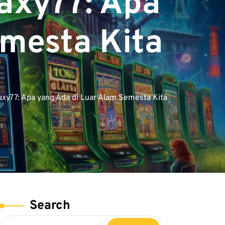
axy77: Apa
emesta Kita
y77: Apa yang Ada di Luar Alam Semesta Kita
Search