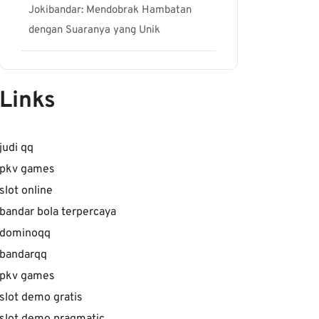
Jokibandar: Mendobrak Hambatan
dengan Suaranya yang Unik
Links
judi qq
pkv games
slot online
bandar bola terpercaya
dominoqq
bandarqq
pkv games
slot demo gratis