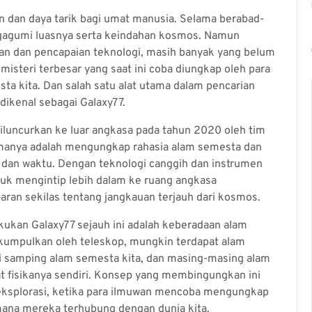
 dan daya tarik bagi umat manusia. Selama berabad-
gagumi luasnya serta keindahan kosmos. Namun
an dan pencapaian teknologi, masih banyak yang belum
misteri terbesar yang saat ini coba diungkap oleh para
sta kita. Dan salah satu alat utama dalam pencarian
dikenal sebagai Galaxy77.
iluncurkan ke luar angkasa pada tahun 2020 oleh tim
tamanya adalah mengungkap rahasia alam semesta dan
dan waktu. Dengan teknologi canggih dan instrumen
uk mengintip lebih dalam ke ruang angkasa
ran sekilas tentang jangkauan terjauh dari kosmos.
kukan Galaxy77 sejauh ini adalah keberadaan alam
ikumpulkan oleh teleskop, mungkin terdapat alam
di samping alam semesta kita, dan masing-masing alam
t fisikanya sendiri. Konsep yang membingungkan ini
eksplorasi, ketika para ilmuwan mencoba mengungkap
mana mereka terhubung dengan dunia kita.