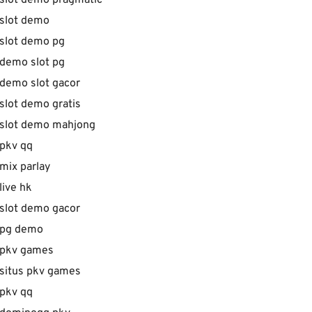
slot demo pragmatic
slot demo
slot demo pg
demo slot pg
demo slot gacor
slot demo gratis
slot demo mahjong
pkv qq
mix parlay
live hk
slot demo gacor
pg demo
pkv games
situs pkv games
pkv qq