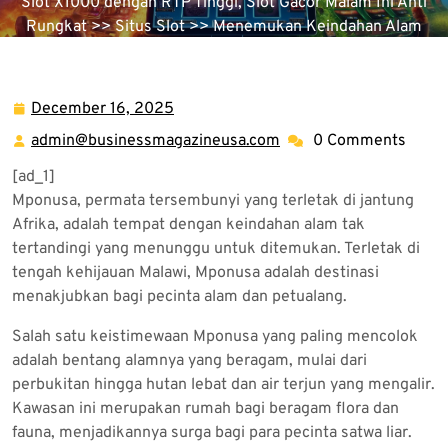
Slot X1000 dengan RTP Tinggi, Slot Gacor Malam Ini Anti
Rungkat
>>
Situs Slot
>> Menemukan Keindahan Alam
Mponusa
December 16, 2025
December
16,
admin@businessmagazineusa.com
0 Comments
admin@businessmagaz
2025
[ad_1]
Mponusa, permata tersembunyi yang terletak di jantung
Afrika, adalah tempat dengan keindahan alam tak
tertandingi yang menunggu untuk ditemukan. Terletak di
tengah kehijauan Malawi, Mponusa adalah destinasi
menakjubkan bagi pecinta alam dan petualang.
Salah satu keistimewaan Mponusa yang paling mencolok
adalah bentang alamnya yang beragam, mulai dari
perbukitan hingga hutan lebat dan air terjun yang mengalir.
Kawasan ini merupakan rumah bagi beragam flora dan
fauna, menjadikannya surga bagi para pecinta satwa liar.