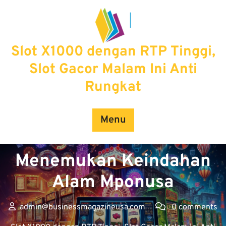
Skip
to
content
Slot X1000 dengan RTP Tinggi,
Slot Gacor Malam Ini Anti
Rungkat
Menu
Posted On December 16, 2025
Menemukan Keindahan
Alam Mponusa
admin@businessmagazineusa.com
0 comments