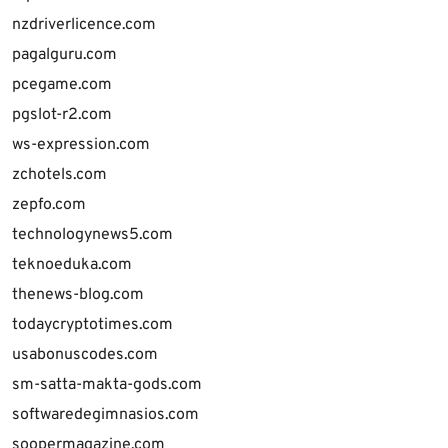
nzdriverlicence.com
pagalguru.com
pcegame.com
pgslot-r2.com
ws-expression.com
zchotels.com
zepfo.com
technologynews5.com
teknoeduka.com
thenews-blog.com
todaycryptotimes.com
usabonuscodes.com
sm-satta-makta-gods.com
softwaredegimnasios.com
soopermagazine.com