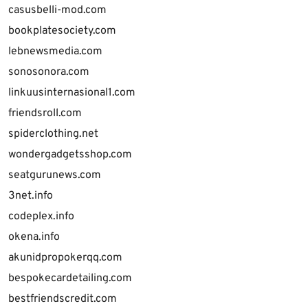
casusbelli-mod.com
bookplatesociety.com
lebnewsmedia.com
sonosonora.com
linkuusinternasional1.com
friendsroll.com
spiderclothing.net
wondergadgetsshop.com
seatgurunews.com
3net.info
codeplex.info
okena.info
akunidpropokerqq.com
bespokecardetailing.com
bestfriendscredit.com