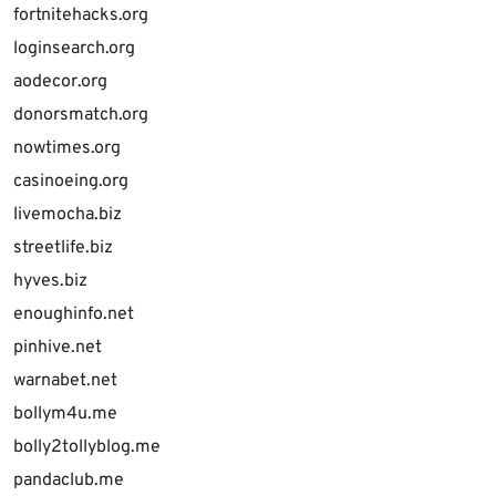
fortnitehacks.org
loginsearch.org
aodecor.org
donorsmatch.org
nowtimes.org
casinoeing.org
livemocha.biz
streetlife.biz
hyves.biz
enoughinfo.net
pinhive.net
warnabet.net
bollym4u.me
bolly2tollyblog.me
pandaclub.me