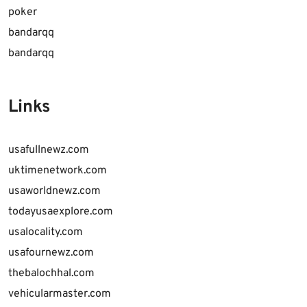
poker
bandarqq
bandarqq
Links
usafullnewz.com
uktimenetwork.com
usaworldnewz.com
todayusaexplore.com
usalocality.com
usafournewz.com
thebalochhal.com
vehicularmaster.com