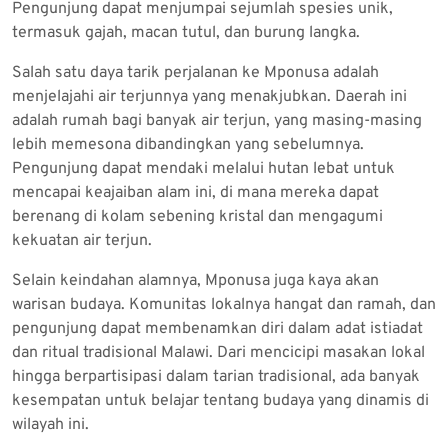
Pengunjung dapat menjumpai sejumlah spesies unik,
termasuk gajah, macan tutul, dan burung langka.
Salah satu daya tarik perjalanan ke Mponusa adalah
menjelajahi air terjunnya yang menakjubkan. Daerah ini
adalah rumah bagi banyak air terjun, yang masing-masing
lebih memesona dibandingkan yang sebelumnya.
Pengunjung dapat mendaki melalui hutan lebat untuk
mencapai keajaiban alam ini, di mana mereka dapat
berenang di kolam sebening kristal dan mengagumi
kekuatan air terjun.
Selain keindahan alamnya, Mponusa juga kaya akan
warisan budaya. Komunitas lokalnya hangat dan ramah, dan
pengunjung dapat membenamkan diri dalam adat istiadat
dan ritual tradisional Malawi. Dari mencicipi masakan lokal
hingga berpartisipasi dalam tarian tradisional, ada banyak
kesempatan untuk belajar tentang budaya yang dinamis di
wilayah ini.