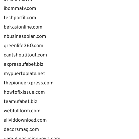
ibommatv.com
techporfit.com
bekasionline.com
nbusinessplan.com
greenlife360.com
cantshoutitout.com
expressufabet.biz
mypuertoplata.net
thepioneerxpress.com
howtofixissue.com
teamufabet.biz
webfullform.com
allviddownload.com
decorsmag.com