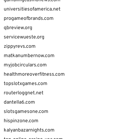
gamblingcasinonews.com
universitiesofamerica.net
progameofbrands.com
qbreview.org
servicewueste.org
zippyrevs.com
matkanumbernow.com
myjobcirculars.com
healthmoreoverfitness.com
topslotxgames.com
routerloggnet.net
dantella6.com
slotsgamesone.com
hispinzone.com
kalyanbazarnights.com