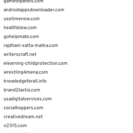
gameofpanels.com
androidappsdownloader.com
usetimenow.com
healthblow.com
gohelpmate.com
rajdhani-satta-matka.com
writerscraft.net
elearning-childprotection.com
wrestling4mena.com
knowledgeforall.info
brand2lastio.com
usadigitalservices.com
socialhoppers.com
creativedream.net
n2315.com