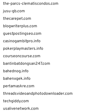
the-parcs-clematiscondos.com
jusu-gb.com
thecarepet.com
blogwriterplus.com
guestpostingseo.com
casinogambitpro.info
pokerplaymasters.info
courseoncourse.com
bantinbatdongsan247.com
bahednog.info
bahenxgek.info
pertamaskre.com
threadsvideoandphotodownloader.com
techgiddy.com
usalivenetwork.com