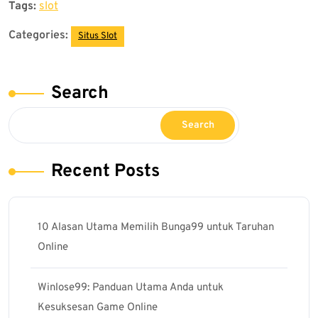
Tags:
slot
Categories:
Situs Slot
Search
Search
Recent Posts
10 Alasan Utama Memilih Bunga99 untuk Taruhan
Online
Winlose99: Panduan Utama Anda untuk
Kesuksesan Game Online