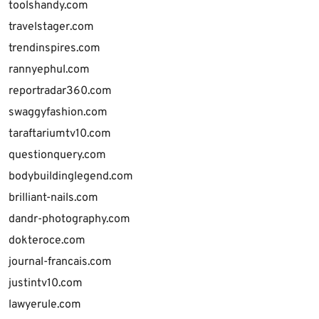
toolshandy.com
travelstager.com
trendinspires.com
rannyephul.com
reportradar360.com
swaggyfashion.com
taraftariumtv10.com
questionquery.com
bodybuildinglegend.com
brilliant-nails.com
dandr-photography.com
dokteroce.com
journal-francais.com
justintv10.com
lawyerule.com