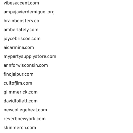
vibesaccent.com
ampajavierdemiguel.org
brainboosters.co
amberlately.com
joycebriscoe.com
aicarmina.com
mypartysupplystore.com
annforwisconsin.com
findjaipur.com
cultofjim.com
glimmerick.com
davidfollett.com
newcollegebeat.com
reverbnewyork.com
skinmerch.com