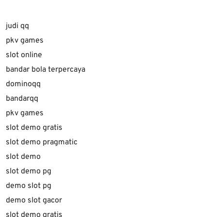
judi qq
pkv games
slot online
bandar bola terpercaya
dominoqq
bandarqq
pkv games
slot demo gratis
slot demo pragmatic
slot demo
slot demo pg
demo slot pg
demo slot gacor
slot demo gratis