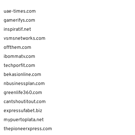
uae-times.com
gamerifys.com
inspiratif.net
vsmsnetworks.com
offthem.com
ibommatv.com
techporfit.com
bekasionline.com
nbusinessplan.com
greenlife360.com
cantshoutitout.com
expressufabet.biz
mypuertoplata.net
thepioneerxpress.com