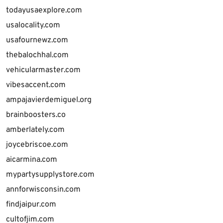
todayusaexplore.com
usalocality.com
usafournewz.com
thebalochhal.com
vehicularmaster.com
vibesaccent.com
ampajavierdemiguel.org
brainboosters.co
amberlately.com
joycebriscoe.com
aicarmina.com
mypartysupplystore.com
annforwisconsin.com
findjaipur.com
cultofjim.com