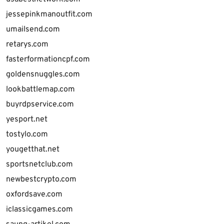
jessepinkmanoutfit.com
umailsend.com
retarys.com
fasterformationcpf.com
goldensnuggles.com
lookbattlemap.com
buyrdpservice.com
yesport.net
tostylo.com
yougetthat.net
sportsnetclub.com
newbestcrypto.com
oxfordsave.com
iclassicgames.com