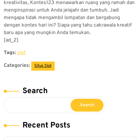
kreativitas, Kontes123 menawarkan ruang yang ramah dan
menginspirasi untuk Anda jelajahi dan tumbuh. Jadi
mengapa tidak mengambil lompatan dan bergabung
dengan kontes hari ini? Siapa yang tahu cakrawala kreatif
baru apa yang mungkin Anda temukan.
[ad_2]
Tags:
slot
Categories:
Situs Slot
Search
Search
Recent Posts