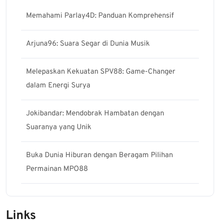
Memahami Parlay4D: Panduan Komprehensif
Arjuna96: Suara Segar di Dunia Musik
Melepaskan Kekuatan SPV88: Game-Changer
dalam Energi Surya
Jokibandar: Mendobrak Hambatan dengan
Suaranya yang Unik
Buka Dunia Hiburan dengan Beragam Pilihan
Permainan MPO88
Links