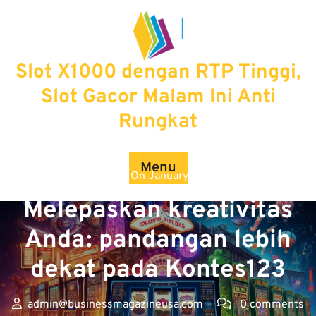
Skip
to
content
Slot X1000 dengan RTP Tinggi,
Slot Gacor Malam Ini Anti
Rungkat
Menu
Posted On January 29, 2025
Melepaskan kreativitas
Anda: pandangan lebih
dekat pada Kontes123
admin@businessmagazineusa.com
0 comments