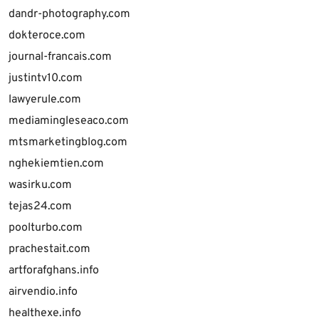
dandr-photography.com
dokteroce.com
journal-francais.com
justintv10.com
lawyerule.com
mediamingleseaco.com
mtsmarketingblog.com
nghekiemtien.com
wasirku.com
tejas24.com
poolturbo.com
prachestait.com
artforafghans.info
airvendio.info
healthexe.info