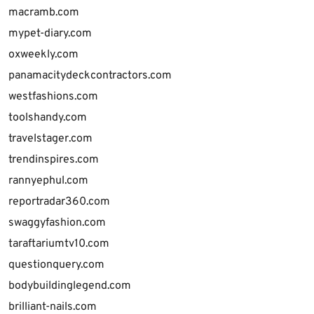
macramb.com
mypet-diary.com
oxweekly.com
panamacitydeckcontractors.com
westfashions.com
toolshandy.com
travelstager.com
trendinspires.com
rannyephul.com
reportradar360.com
swaggyfashion.com
taraftariumtv10.com
questionquery.com
bodybuildinglegend.com
brilliant-nails.com