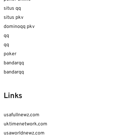
situs qq
situs pkv
dominoqq pkv
qq
qq
poker
bandarqq
bandarqq
Links
usafullnewz.com
uktimenetwork.com
usaworldnewz.com