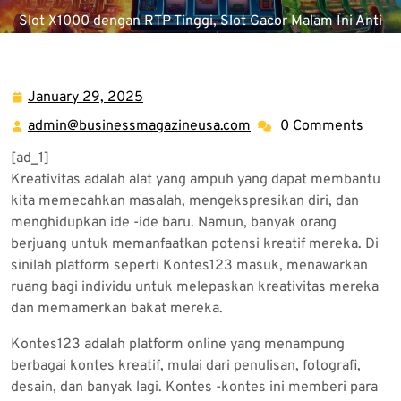
Slot X1000 dengan RTP Tinggi, Slot Gacor Malam Ini Anti
Rungkat
>>
Situs Slot
>> Melepaskan kreativitas Anda:
pandangan lebih dekat pada Kontes123
January 29, 2025
January
29,
admin@businessmagazineusa.com
0 Comments
admin@businessmagaz
2025
[ad_1]
Kreativitas adalah alat yang ampuh yang dapat membantu
kita memecahkan masalah, mengekspresikan diri, dan
menghidupkan ide -ide baru. Namun, banyak orang
berjuang untuk memanfaatkan potensi kreatif mereka. Di
sinilah platform seperti Kontes123 masuk, menawarkan
ruang bagi individu untuk melepaskan kreativitas mereka
dan memamerkan bakat mereka.
Kontes123 adalah platform online yang menampung
berbagai kontes kreatif, mulai dari penulisan, fotografi,
desain, dan banyak lagi. Kontes -kontes ini memberi para