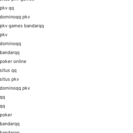
pkv qq
dominoqq pkv
pkv games bandarqq
pkv
dominoqq
bandarqq
poker online
situs qq
situs pkv
dominoqq pkv
qq
qq
poker
bandarqq