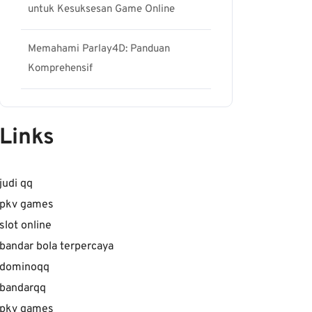
untuk Kesuksesan Game Online
Memahami Parlay4D: Panduan
Komprehensif
Links
judi qq
pkv games
slot online
bandar bola terpercaya
dominoqq
bandarqq
pkv games