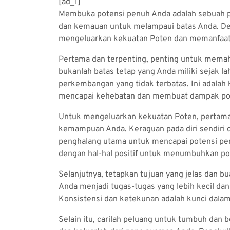
[ad_1]
2025
Membuka potensi penuh Anda adalah sebuah p
dan kemauan untuk melampaui batas Anda. Deng
mengeluarkan kekuatan Poten dan memanfaa
Pertama dan terpenting, penting untuk memaha
bukanlah batas tetap yang Anda miliki sejak l
perkembangan yang tidak terbatas. Ini adala
mencapai kehebatan dan membuat dampak posit
Untuk mengeluarkan kekuatan Poten, pertama-
kemampuan Anda. Keraguan pada diri sendiri da
penghalang utama untuk mencapai potensi penuh
dengan hal-hal positif untuk menumbuhkan po
Selanjutnya, tetapkan tujuan yang jelas dan b
Anda menjadi tugas-tugas yang lebih kecil dan
Konsistensi dan ketekunan adalah kunci dala
Selain itu, carilah peluang untuk tumbuh dan be