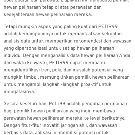
obat-obatan dan perawatan, aplikasi ini membantu pemilik
hewan peliharaan tetap di atas perawatan dan
kesejahteraan hewan peliharaan mereka.
Tetapi mungkin aspek yang paling kuat dari PETIR99
adalah kemampuannya untuk memanfaatkan kekuatan
analisis data untuk memberikan rekomendasi dan wawasan
yang dipersonalisasi untuk setiap hewan peliharaan
individu. Dengan menganalisis data hewan peliharaan Anda
dari waktu ke waktu, PETIR99 dapat membantu
mengidentifikasi tren, pola, dan masalah potensial yang
mungkin timbul, memungkinkan pemilik hewan peliharaan
untuk mengambil langkah -langkah proaktif untuk
mengatasinya.
Secara keseluruhan, Petir99 adalah pengubah permainan
bagi pemilik hewan peliharaan yang ingin membawa
perawatan hewan peliharaan mereka ke level berikutnya.
Dengan fitur-fitur inovatif, jaringan ahli, dan wawasan
berbasis data, aplikasi ini memiliki potensi untuk