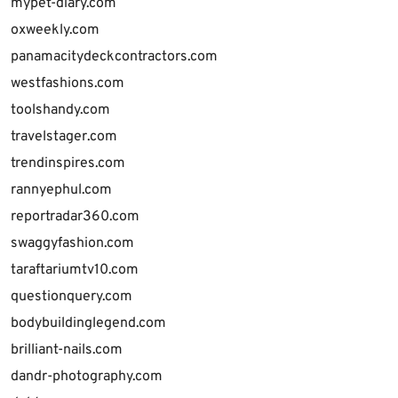
mypet-diary.com
oxweekly.com
panamacitydeckcontractors.com
westfashions.com
toolshandy.com
travelstager.com
trendinspires.com
rannyephul.com
reportradar360.com
swaggyfashion.com
taraftariumtv10.com
questionquery.com
bodybuildinglegend.com
brilliant-nails.com
dandr-photography.com