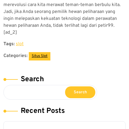
merevolusi cara kita merawat teman-teman berbulu kita.
Jadi, jika Anda seorang pemilik hewan peliharaan yang
ingin melepaskan kekuatan teknologi dalam perawatan
hewan peliharaan Anda, tidak terlihat lagi dari petir99.
[ad_2]
Tags:
slot
Categories:
Situs Slot
Search
Search
Recent Posts