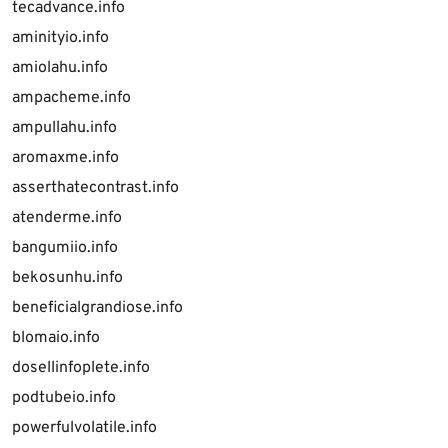
tecadvance.info
aminityio.info
amiolahu.info
ampacheme.info
ampullahu.info
aromaxme.info
asserthatecontrast.info
atenderme.info
bangumiio.info
bekosunhu.info
beneficialgrandiose.info
blomaio.info
dosellinfoplete.info
podtubeio.info
powerfulvolatile.info