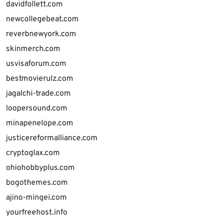
davidfollett.com
newcollegebeat.com
reverbnewyork.com
skinmerch.com
usvisaforum.com
bestmovierulz.com
jagalchi-trade.com
loopersound.com
minapenelope.com
justicereformalliance.com
cryptoglax.com
ohiohobbyplus.com
bogothemes.com
ajino-mingei.com
yourfreehost.info