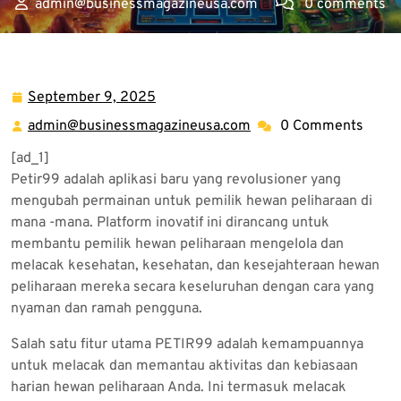
admin@businessmagazineusa.com
0 comments
Slot X1000 dengan RTP Tinggi, Slot Gacor Malam Ini Anti
Rungkat
>>
Situs Slot
>> Melepaskan Kekuatan Petir99:
Pengubah permainan untuk pemilik hewan peliharaan
September 9, 2025
September
9,
admin@businessmagazineusa.com
0 Comments
admin@businessmagaz
2025
[ad_1]
Petir99 adalah aplikasi baru yang revolusioner yang
mengubah permainan untuk pemilik hewan peliharaan di
mana -mana. Platform inovatif ini dirancang untuk
membantu pemilik hewan peliharaan mengelola dan
melacak kesehatan, kesehatan, dan kesejahteraan hewan
peliharaan mereka secara keseluruhan dengan cara yang
nyaman dan ramah pengguna.
Salah satu fitur utama PETIR99 adalah kemampuannya
untuk melacak dan memantau aktivitas dan kebiasaan
harian hewan peliharaan Anda. Ini termasuk melacak