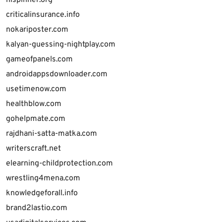
hispinner.org
criticalinsurance.info
nokariposter.com
kalyan-guessing-nightplay.com
gameofpanels.com
androidappsdownloader.com
usetimenow.com
healthblow.com
gohelpmate.com
rajdhani-satta-matka.com
writerscraft.net
elearning-childprotection.com
wrestling4mena.com
knowledgeforall.info
brand2lastio.com