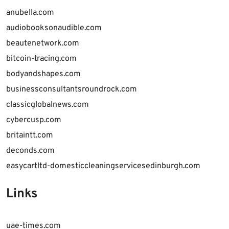
anubella.com
audiobooksonaudible.com
beautenetwork.com
bitcoin-tracing.com
bodyandshapes.com
businessconsultantsroundrock.com
classicglobalnews.com
cybercusp.com
britaintt.com
deconds.com
easycartltd-domesticcleaningservicesedinburgh.com
Links
uae-times.com