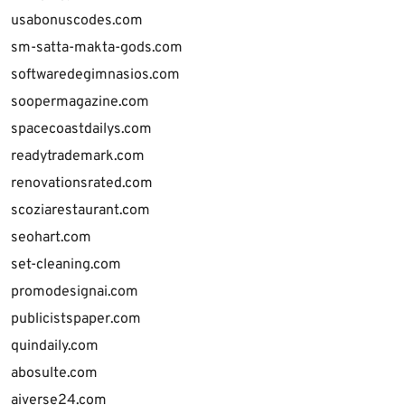
usabonuscodes.com
sm-satta-makta-gods.com
softwaredegimnasios.com
soopermagazine.com
spacecoastdailys.com
readytrademark.com
renovationsrated.com
scoziarestaurant.com
seohart.com
set-cleaning.com
promodesignai.com
publicistspaper.com
quindaily.com
abosulte.com
aiverse24.com