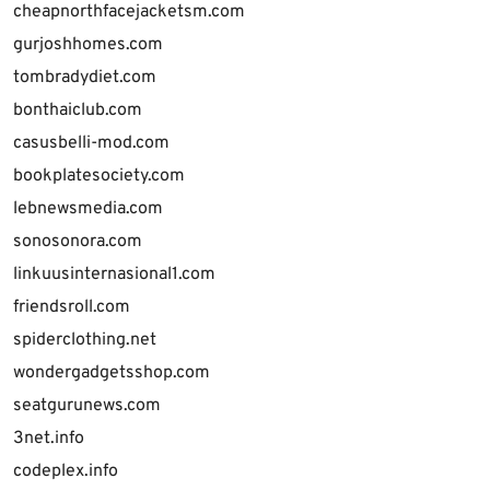
cheapnorthfacejacketsm.com
gurjoshhomes.com
tombradydiet.com
bonthaiclub.com
casusbelli-mod.com
bookplatesociety.com
lebnewsmedia.com
sonosonora.com
linkuusinternasional1.com
friendsroll.com
spiderclothing.net
wondergadgetsshop.com
seatgurunews.com
3net.info
codeplex.info