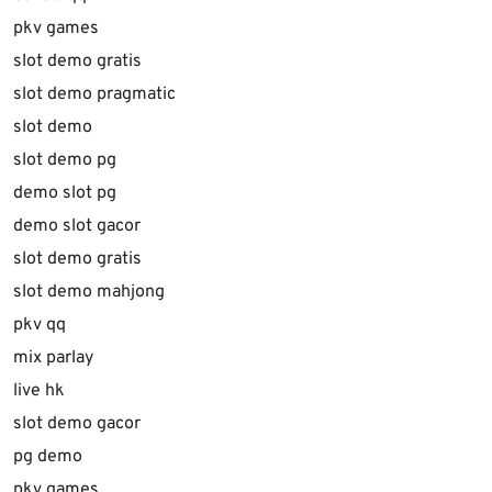
pkv games
slot demo gratis
slot demo pragmatic
slot demo
slot demo pg
demo slot pg
demo slot gacor
slot demo gratis
slot demo mahjong
pkv qq
mix parlay
live hk
slot demo gacor
pg demo
pkv games