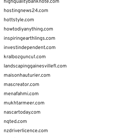
highqualitybanknote.com
hostingnews24.com
hottstyle.com
howtodiyanything.com
inspiringearthlings.com
investindependent.com
kralbozguncu1.com
landscapinggainesvillefl.com
maisonhauturier.com
mascreator.com
menafahmi.com
mukhtarmeer.com
nascartoday.com
nqted.com
nzdriverlicence.com