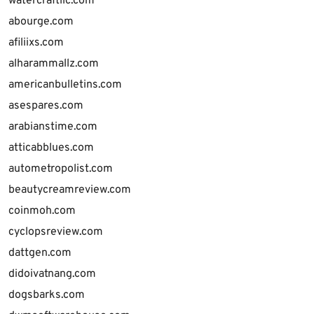
watercraftllc.com
abourge.com
afiliixs.com
alharammallz.com
americanbulletins.com
asespares.com
arabianstime.com
atticabblues.com
autometropolist.com
beautycreamreview.com
coinmoh.com
cyclopsreview.com
dattgen.com
didoivatnang.com
dogsbarks.com