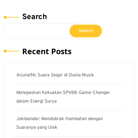
Search
Search
Recent Posts
Arjuna96: Suara Segar di Dunia Musik
Melepaskan Kekuatan SPV88: Game-Changer
dalam Energi Surya
Jokibandar: Mendobrak Hambatan dengan
Suaranya yang Unik