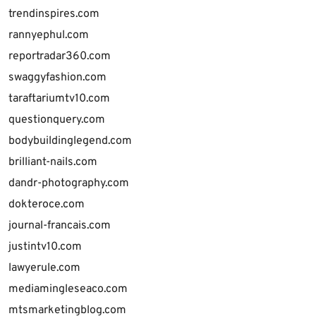
trendinspires.com
rannyephul.com
reportradar360.com
swaggyfashion.com
taraftariumtv10.com
questionquery.com
bodybuildinglegend.com
brilliant-nails.com
dandr-photography.com
dokteroce.com
journal-francais.com
justintv10.com
lawyerule.com
mediamingleseaco.com
mtsmarketingblog.com