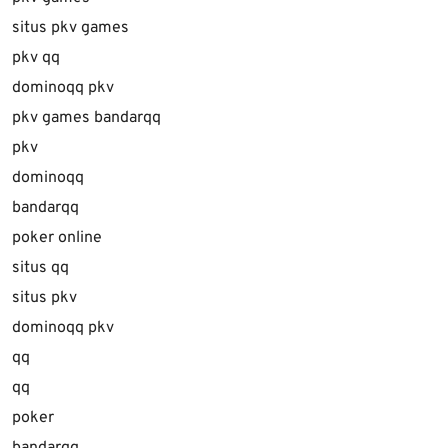
situs pkv games
pkv qq
dominoqq pkv
pkv games bandarqq
pkv
dominoqq
bandarqq
poker online
situs qq
situs pkv
dominoqq pkv
qq
qq
poker