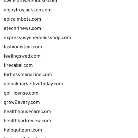
dwmsoftwarehouse.com
enjoytroyjackson.com
epicaimbots.com
etech4news.com
expresspsychedelicsshop.com
fashionistani.com
feelingswed.com
firecabal.com
forbessmagazine.com
globalmarketlivetoday.com
gpl-license.com
grow2every.com
healthhousecare.com
healthkartreview.com
helpquitporn.com