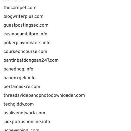
thecarepet.com
blogwriterplus.com
guestpostingseo.com
casinogambitpro.info
pokerplaymasters.info
courseoncourse.com
bantinbatdongsan247.com
bahednog.info
bahenxgek.info
pertamaskre.com
threadsvideoandphotodownloader.com
techgiddy.com
usalivenetwork.com
jackpotrushonline.info
ucnewshindi.com