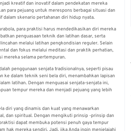
jadi kreatif dan inovatif dalam pendekatan mereka
kan para pejuang untuk merespons berbagai situasi dan
if dalam skenario pertahanan diri hidup nyata.
bola, para praktisi harus mendedikasikan diri mereka
libatkan penguasaan teknik dan latihan dasar, serta
cahan melalui latihan pengkondisian reguler. Selain
ntal dan fokus melalui meditasi dan praktik perhatian,
si mereka selama pertempuran.
dalah penggunaan senjata tradisionalnya, seperti pisau
ikan ke dalam teknik seni bela diri, menambahkan lapisan
lam latihan. Dengan menguasai senjata-senjata ini,
mpuan tempur mereka dan menjadi pejuang yang lebih
ela diri yang dinamis dan kuat yang menawarkan
, dan spiritual. Dengan mengikuti prinsip -prinsip dan
a praktisi dapat membuka potensi penuh gaya tempur
am hak mereka sendiri. Jadi, jika Anda ingin menjelajahi