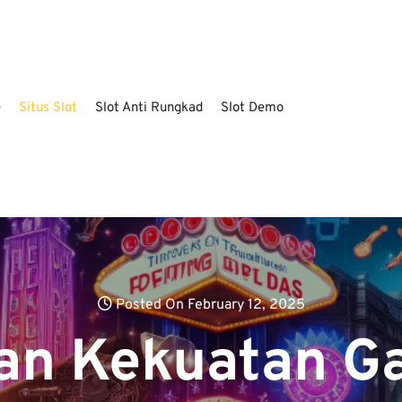
e
Situs Slot
Slot Anti Rungkad
Slot Demo
Posted On February 12, 2025
an Kekuatan Ga