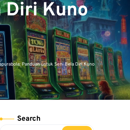
 Diri Kuno
urabola: Panduan untuk Seni Bela Diri Kuno
Search