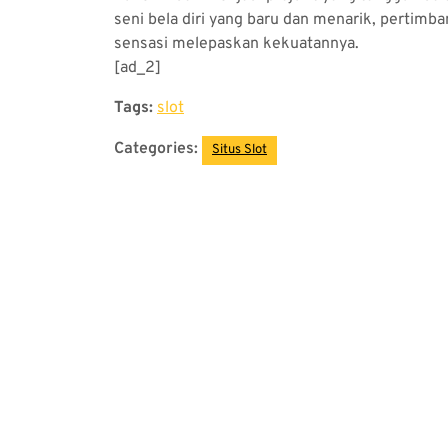
seni bela diri yang baru dan menarik, pertim
sensasi melepaskan kekuatannya.
[ad_2]
Tags:
slot
Categories:
Situs Slot