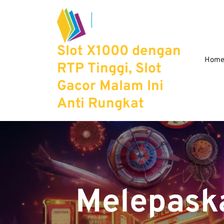
Skip
to
content
Slot X1000 dengan
Hom
RTP Tinggi, Slot
Gacor Malam Ini
Anti Rungkat
Melepask