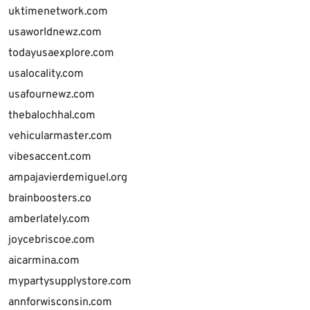
uktimenetwork.com
usaworldnewz.com
todayusaexplore.com
usalocality.com
usafournewz.com
thebalochhal.com
vehicularmaster.com
vibesaccent.com
ampajavierdemiguel.org
brainboosters.co
amberlately.com
joycebriscoe.com
aicarmina.com
mypartysupplystore.com
annforwisconsin.com