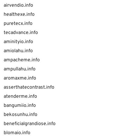
airvendio.info
healthexe.info
puretecx.info
tecadvance.info
aminityio.info
amiolahu.info
ampacheme.info
ampullahu.info
aromaxme.info
asserthatecontrast.info
atenderme.info
bangumiio.info
bekosunhu.info
beneficialgrandiose.info
blomaio.info