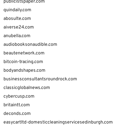
publicistspaper.com
quindaily.com
abosulte.com
aiverse24.com
anubella.com
audiobooksonaudible.com
beautenetwork.com
bitcoin-tracing.com
bodyandshapes.com
businessconsultantsroundrock.com
classicglobalnews.com
cybercusp.com
britaintt.com
deconds.com
easycartltd-domesticcleaningservicesedinburgh.com