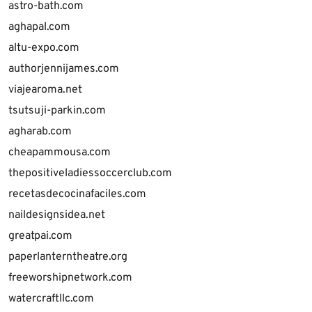
astro-bath.com
aghapal.com
altu-expo.com
authorjennijames.com
viajearoma.net
tsutsuji-parkin.com
agharab.com
cheapammousa.com
thepositiveladiessoccerclub.com
recetasdecocinafaciles.com
naildesignsidea.net
greatpai.com
paperlanterntheatre.org
freeworshipnetwork.com
watercraftllc.com