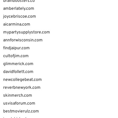
brainboosters.co
amberlately.com
joycebriscoe.com
aicarmina.com
mypartysupplystore.com
annforwisconsin.com
findjaipur.com
cultofjim.com
glimmerick.com
davidfollett.com
newcollegebeat.com
reverbnewyork.com
skinmerch.com
usvisaforum.com
bestmovierulz.com