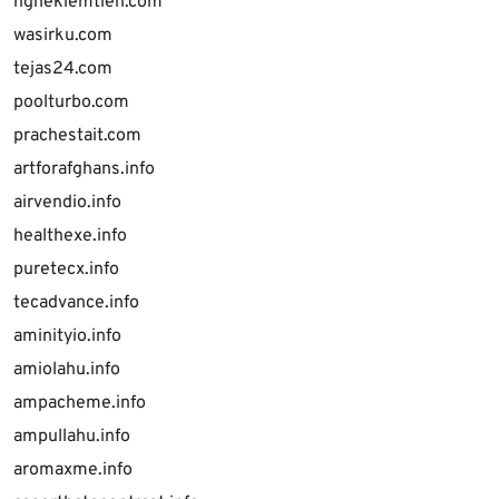
nghekiemtien.com
wasirku.com
tejas24.com
poolturbo.com
prachestait.com
artforafghans.info
airvendio.info
healthexe.info
puretecx.info
tecadvance.info
aminityio.info
amiolahu.info
ampacheme.info
ampullahu.info
aromaxme.info