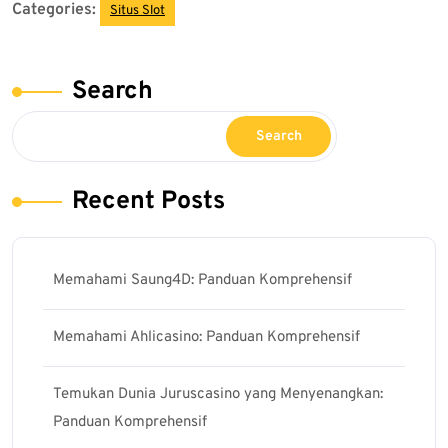
Categories:
Situs Slot
Search
Search
Recent Posts
Memahami Saung4D: Panduan Komprehensif
Memahami Ahlicasino: Panduan Komprehensif
Temukan Dunia Juruscasino yang Menyenangkan:
Panduan Komprehensif