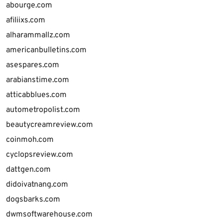
abourge.com
afiliixs.com
alharammallz.com
americanbulletins.com
asespares.com
arabianstime.com
atticabblues.com
autometropolist.com
beautycreamreview.com
coinmoh.com
cyclopsreview.com
dattgen.com
didoivatnang.com
dogsbarks.com
dwmsoftwarehouse.com