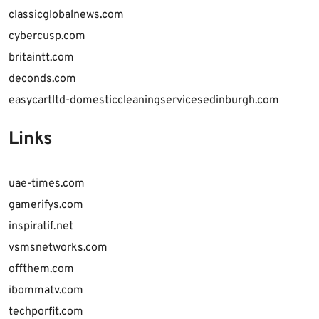
classicglobalnews.com
cybercusp.com
britaintt.com
deconds.com
easycartltd-domesticcleaningservicesedinburgh.com
Links
uae-times.com
gamerifys.com
inspiratif.net
vsmsnetworks.com
offthem.com
ibommatv.com
techporfit.com