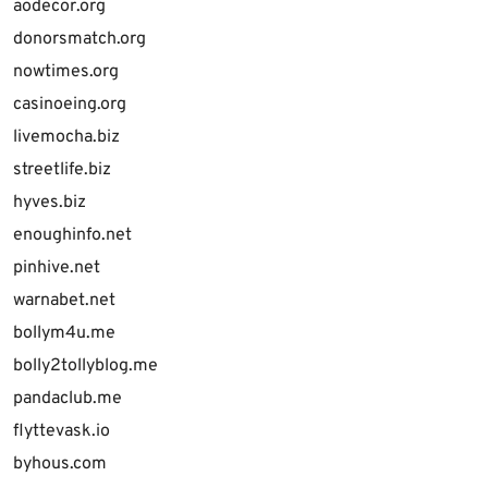
aodecor.org
donorsmatch.org
nowtimes.org
casinoeing.org
livemocha.biz
streetlife.biz
hyves.biz
enoughinfo.net
pinhive.net
warnabet.net
bollym4u.me
bolly2tollyblog.me
pandaclub.me
flyttevask.io
byhous.com