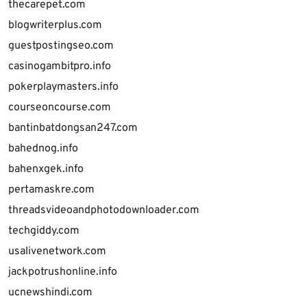
thecarepet.com
blogwriterplus.com
guestpostingseo.com
casinogambitpro.info
pokerplaymasters.info
courseoncourse.com
bantinbatdongsan247.com
bahednog.info
bahenxgek.info
pertamaskre.com
threadsvideoandphotodownloader.com
techgiddy.com
usalivenetwork.com
jackpotrushonline.info
ucnewshindi.com