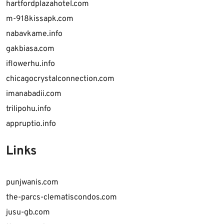
hartfordplazahotel.com
m-918kissapk.com
nabavkame.info
gakbiasa.com
iflowerhu.info
chicagocrystalconnection.com
imanabadii.com
trilipohu.info
appruptio.info
Links
punjwanis.com
the-parcs-clematiscondos.com
jusu-gb.com