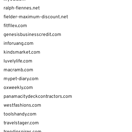
ralph-fiennes.net
fielder-maximum-discount.net
fitfllex.com
genesisbusinesscredit.com
inforuang.com
kindsmarket.com
luvelylife.com
macramb.com
mypet-diary.com
oxweekly.com
panamacitydeckcontractors.com
westfashions.com
toolshandy.com
travelstager.com