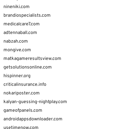
nineniki.com
brandiospecialists.com
medicalcare7.com
adtennaball.com
nabzah.com
mongive.com
matkagameresultsview.com
getsolutionsonline.com
hispinner.org
criticalinsurance.info
nokariposter.com
kalyan-guessing-nightplay.com
gameofpanels.com
androidappsdownloader.com
usetimenow.com