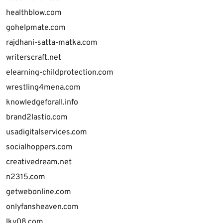
healthblow.com
gohelpmate.com
rajdhani-satta-matka.com
writerscraft.net
elearning-childprotection.com
wrestling4mena.com
knowledgeforall.info
brand2lastio.com
usadigitalservices.com
socialhoppers.com
creativedream.net
n2315.com
getwebonline.com
onlyfansheaven.com
lky08.com