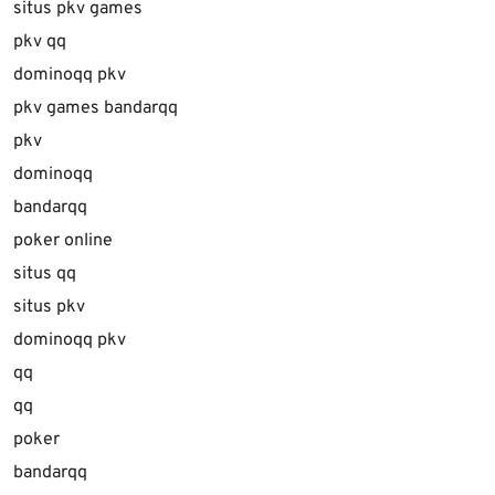
situs pkv games
pkv qq
dominoqq pkv
pkv games bandarqq
pkv
dominoqq
bandarqq
poker online
situs qq
situs pkv
dominoqq pkv
qq
qq
poker
bandarqq