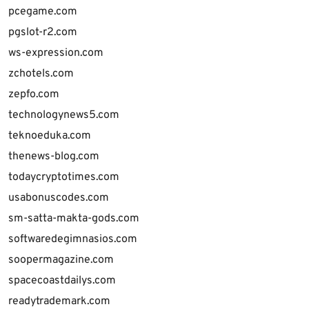
pcegame.com
pgslot-r2.com
ws-expression.com
zchotels.com
zepfo.com
technologynews5.com
teknoeduka.com
thenews-blog.com
todaycryptotimes.com
usabonuscodes.com
sm-satta-makta-gods.com
softwaredegimnasios.com
soopermagazine.com
spacecoastdailys.com
readytrademark.com