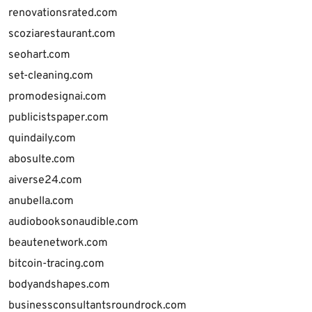
renovationsrated.com
scoziarestaurant.com
seohart.com
set-cleaning.com
promodesignai.com
publicistspaper.com
quindaily.com
abosulte.com
aiverse24.com
anubella.com
audiobooksonaudible.com
beautenetwork.com
bitcoin-tracing.com
bodyandshapes.com
businessconsultantsroundrock.com