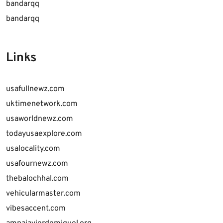
bandarqq
bandarqq
Links
usafullnewz.com
uktimenetwork.com
usaworldnewz.com
todayusaexplore.com
usalocality.com
usafournewz.com
thebalochhal.com
vehicularmaster.com
vibesaccent.com