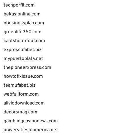
techporfit.com
bekasionline.com
nbusinessplan.com
greenlife360.com
cantshoutitout.com
expressufabet.biz
mypuertoplata.net
thepioneerxpress.com
howtofixissue.com
teamufabet.biz
webfullform.com
allviddownload.com
decorsmag.com
gamblingcasinonews.com
universitiesofamerica.net