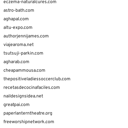
eczema-naturalcures.com
astro-bath.com
aghapal.com
altu-expo.com
authorjennijames.com
viajearoma.net
tsutsuji-parkin.com
agharab.com
cheapammousa.com
thepositiveladiessoccerclub.com
recetasdecocinafaciles.com
naildesignsidea.net
greatpai.com
paperlanterntheatre.org
freeworshipnetwork.com