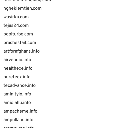
mtsmarketingblog.com
nghekiemtien.com
wasirku.com
tejas24.com
poolturbo.com
prachestait.com
artforafghans.info
airvendio.info
healthexe.info
puretecx.info
tecadvance.info
aminityio.info
amiolahu.info
ampacheme.info
ampullahu.info