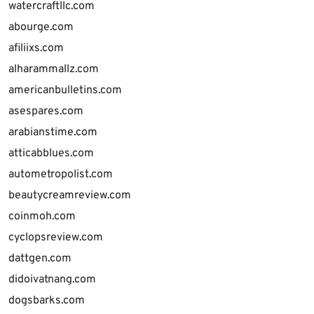
watercraftllc.com
abourge.com
afiliixs.com
alharammallz.com
americanbulletins.com
asespares.com
arabianstime.com
atticabblues.com
autometropolist.com
beautycreamreview.com
coinmoh.com
cyclopsreview.com
dattgen.com
didoivatnang.com
dogsbarks.com