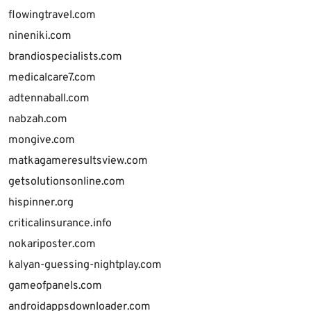
flowingtravel.com
nineniki.com
brandiospecialists.com
medicalcare7.com
adtennaball.com
nabzah.com
mongive.com
matkagameresultsview.com
getsolutionsonline.com
hispinner.org
criticalinsurance.info
nokariposter.com
kalyan-guessing-nightplay.com
gameofpanels.com
androidappsdownloader.com