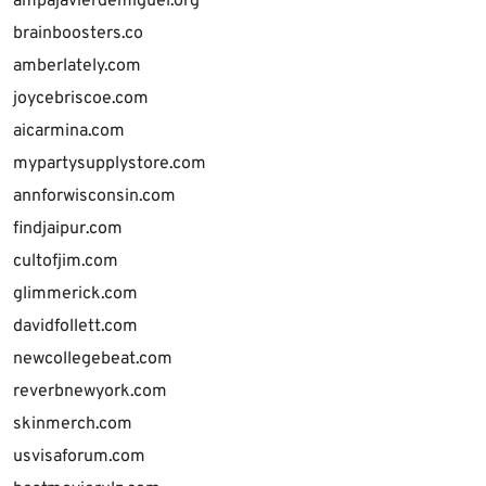
ampajavierdemiguel.org
brainboosters.co
amberlately.com
joycebriscoe.com
aicarmina.com
mypartysupplystore.com
annforwisconsin.com
findjaipur.com
cultofjim.com
glimmerick.com
davidfollett.com
newcollegebeat.com
reverbnewyork.com
skinmerch.com
usvisaforum.com