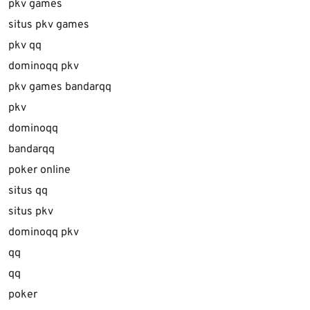
pkv games
situs pkv games
pkv qq
dominoqq pkv
pkv games bandarqq
pkv
dominoqq
bandarqq
poker online
situs qq
situs pkv
dominoqq pkv
qq
qq
poker