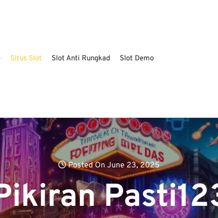
e
Situs Slot
Slot Anti Rungkad
Slot Demo
Posted On June 23, 2025
ikiran Pasti12