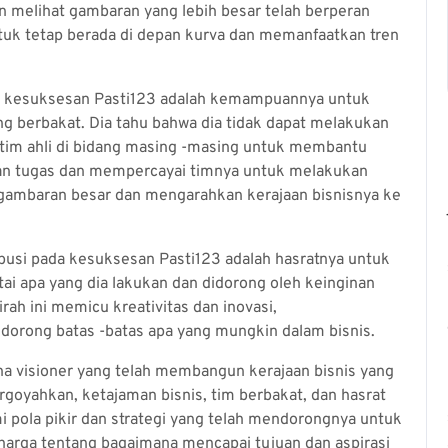
n melihat gambaran yang lebih besar telah berperan
uk tetap berada di depan kurva dan memanfaatkan tren
ada kesuksesan Pasti123 adalah kemampuannya untuk
ang berbakat. Dia tahu bahwa dia tidak dapat melakukan
tim ahli di bidang masing -masing untuk membantu
an tugas dan mempercayai timnya untuk melakukan
 gambaran besar dan mengarahkan kerajaan bisnisnya ke
ibusi pada kesuksesan Pasti123 adalah hasratnya untuk
tai apa yang dia lakukan dan didorong oleh keinginan
ah ini memicu kreativitas dan inovasi,
rong batas -batas apa yang mungkin dalam bisnis.
a visioner yang telah membangun kerajaan bisnis yang
rgoyahkan, ketajaman bisnis, tim berbakat, dan hasrat
pola pikir dan strategi yang telah mendorongnya untuk
rharga tentang bagaimana mencapai tujuan dan aspirasi