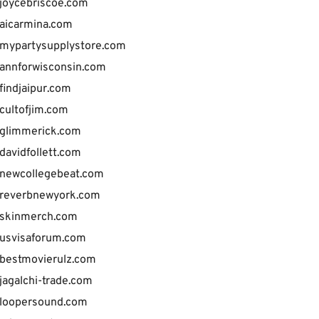
joycebriscoe.com
aicarmina.com
mypartysupplystore.com
annforwisconsin.com
findjaipur.com
cultofjim.com
glimmerick.com
davidfollett.com
newcollegebeat.com
reverbnewyork.com
skinmerch.com
usvisaforum.com
bestmovierulz.com
jagalchi-trade.com
loopersound.com