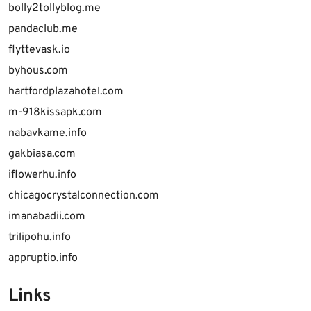
bolly2tollyblog.me
pandaclub.me
flyttevask.io
byhous.com
hartfordplazahotel.com
m-918kissapk.com
nabavkame.info
gakbiasa.com
iflowerhu.info
chicagocrystalconnection.com
imanabadii.com
trilipohu.info
appruptio.info
Links