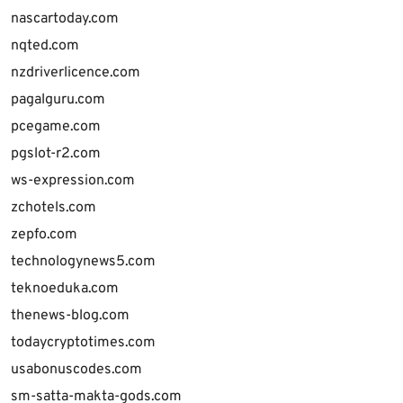
nascartoday.com
nqted.com
nzdriverlicence.com
pagalguru.com
pcegame.com
pgslot-r2.com
ws-expression.com
zchotels.com
zepfo.com
technologynews5.com
teknoeduka.com
thenews-blog.com
todaycryptotimes.com
usabonuscodes.com
sm-satta-makta-gods.com