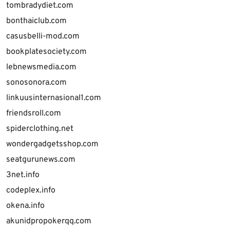
tombradydiet.com
bonthaiclub.com
casusbelli-mod.com
bookplatesociety.com
lebnewsmedia.com
sonosonora.com
linkuusinternasional1.com
friendsroll.com
spiderclothing.net
wondergadgetsshop.com
seatgurunews.com
3net.info
codeplex.info
okena.info
akunidpropokerqq.com