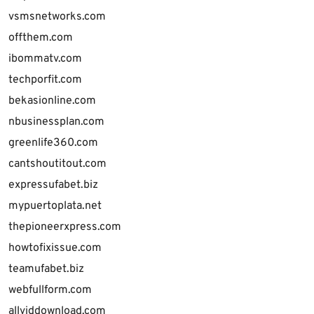
vsmsnetworks.com
offthem.com
ibommatv.com
techporfit.com
bekasionline.com
nbusinessplan.com
greenlife360.com
cantshoutitout.com
expressufabet.biz
mypuertoplata.net
thepioneerxpress.com
howtofixissue.com
teamufabet.biz
webfullform.com
allviddownload.com