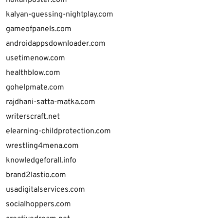
nokariposter.com
kalyan-guessing-nightplay.com
gameofpanels.com
androidappsdownloader.com
usetimenow.com
healthblow.com
gohelpmate.com
rajdhani-satta-matka.com
writerscraft.net
elearning-childprotection.com
wrestling4mena.com
knowledgeforall.info
brand2lastio.com
usadigitalservices.com
socialhoppers.com