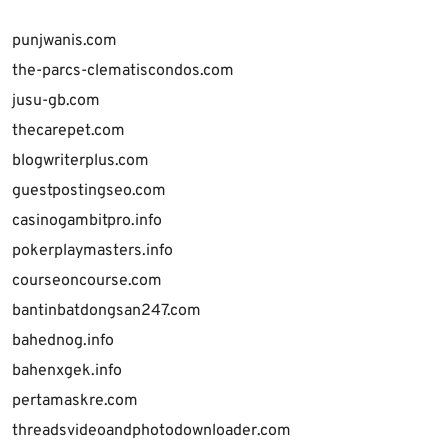
punjwanis.com
the-parcs-clematiscondos.com
jusu-gb.com
thecarepet.com
blogwriterplus.com
guestpostingseo.com
casinogambitpro.info
pokerplaymasters.info
courseoncourse.com
bantinbatdongsan247.com
bahednog.info
bahenxgek.info
pertamaskre.com
threadsvideoandphotodownloader.com