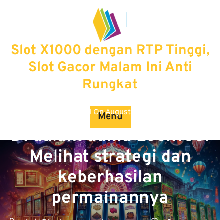
Skip
to
content
Slot X1000 dengan RTP Tinggi,
Slot Gacor Malam Ini Anti
Rungkat
Posted On August 21, 2025
Menu
Di dalam dunia Leon188:
Melihat strategi dan
keberhasilan
permainannya