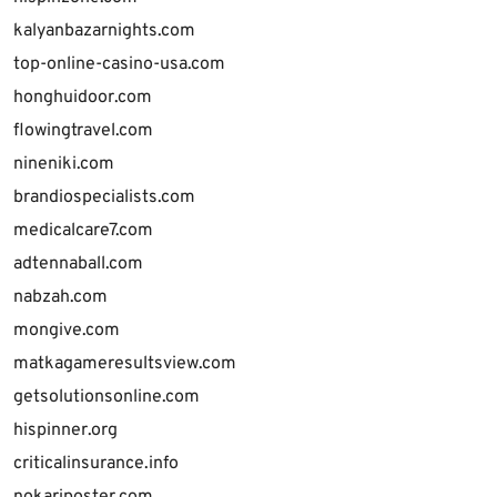
kalyanbazarnights.com
top-online-casino-usa.com
honghuidoor.com
flowingtravel.com
nineniki.com
brandiospecialists.com
medicalcare7.com
adtennaball.com
nabzah.com
mongive.com
matkagameresultsview.com
getsolutionsonline.com
hispinner.org
criticalinsurance.info