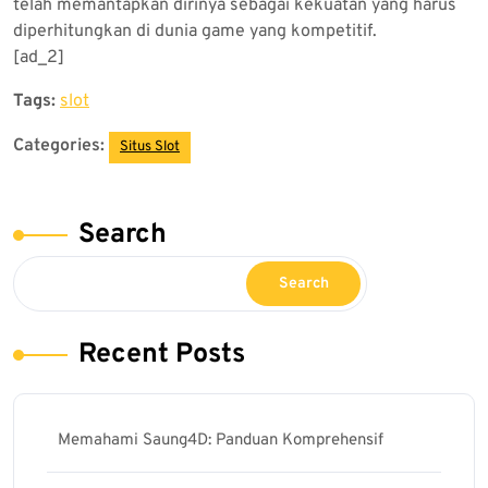
telah memantapkan dirinya sebagai kekuatan yang harus
diperhitungkan di dunia game yang kompetitif.
[ad_2]
Tags:
slot
Categories:
Situs Slot
Search
Search
Recent Posts
Memahami Saung4D: Panduan Komprehensif