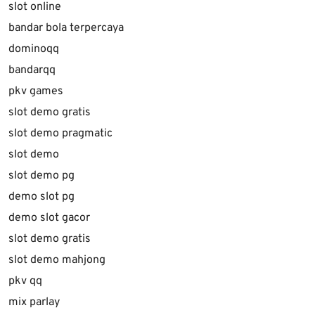
slot online
bandar bola terpercaya
dominoqq
bandarqq
pkv games
slot demo gratis
slot demo pragmatic
slot demo
slot demo pg
demo slot pg
demo slot gacor
slot demo gratis
slot demo mahjong
pkv qq
mix parlay