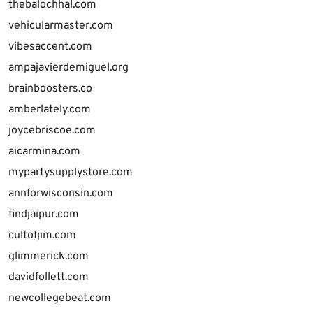
thebalochhal.com
vehicularmaster.com
vibesaccent.com
ampajavierdemiguel.org
brainboosters.co
amberlately.com
joycebriscoe.com
aicarmina.com
mypartysupplystore.com
annforwisconsin.com
findjaipur.com
cultofjim.com
glimmerick.com
davidfollett.com
newcollegebeat.com