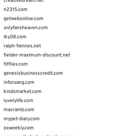
creativedream.net
n2315.com
getwebonline.com
onlyfansheaven.com
lky08.com
ralph-fiennes.net
fielder-maximum-discount.net
fitfllex.com
genesisbusinesscredit.com
inforuang.com
kindsmarket.com
luvelylife.com
macramb.com
mypet-diary.com
oxweekly.com