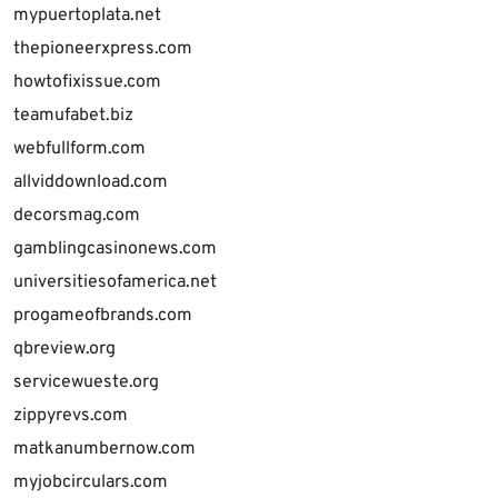
mypuertoplata.net
thepioneerxpress.com
howtofixissue.com
teamufabet.biz
webfullform.com
allviddownload.com
decorsmag.com
gamblingcasinonews.com
universitiesofamerica.net
progameofbrands.com
qbreview.org
servicewueste.org
zippyrevs.com
matkanumbernow.com
myjobcirculars.com