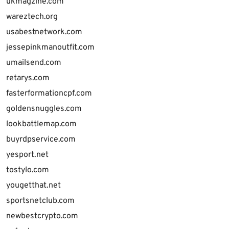
ukmagzine.com
wareztech.org
usabestnetwork.com
jessepinkmanoutfit.com
umailsend.com
retarys.com
fasterformationcpf.com
goldensnuggles.com
lookbattlemap.com
buyrdpservice.com
yesport.net
tostylo.com
yougetthat.net
sportsnetclub.com
newbestcrypto.com