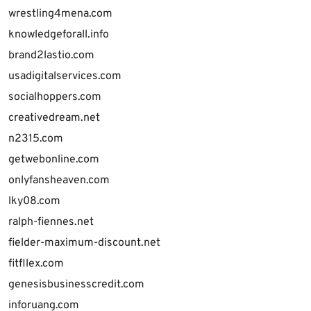
wrestling4mena.com
knowledgeforall.info
brand2lastio.com
usadigitalservices.com
socialhoppers.com
creativedream.net
n2315.com
getwebonline.com
onlyfansheaven.com
lky08.com
ralph-fiennes.net
fielder-maximum-discount.net
fitfllex.com
genesisbusinesscredit.com
inforuang.com