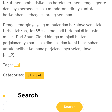
takut mengambil risiko dan bereksperimen dengan genre
dan gaya berbeda, selalu mendorong dirinya untuk
berkembang sebagai seorang seniman.
Dengan energinya yang menular dan bakatnya yang tak
terbantahkan, Jos55 siap menjadi terkenal di industri
musik. Dari SoundCloud hingga menjadi bintang,
perjalanannya baru saja dimulai, dan kami tidak sabar
untuk melihat ke mana perjalanannya selanjutnya.
[ad_2]
Tags:
slot
Categories:
Situs Slot
Search
Search