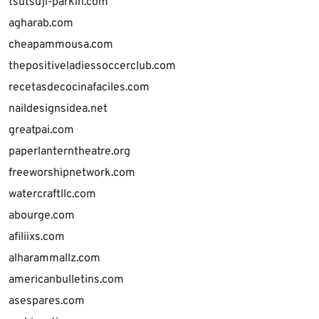
tsutsuji-parkin.com
agharab.com
cheapammousa.com
thepositiveladiessoccerclub.com
recetasdecocinafaciles.com
naildesignsidea.net
greatpai.com
paperlanterntheatre.org
freeworshipnetwork.com
watercraftllc.com
abourge.com
afiliixs.com
alharammallz.com
americanbulletins.com
asespares.com