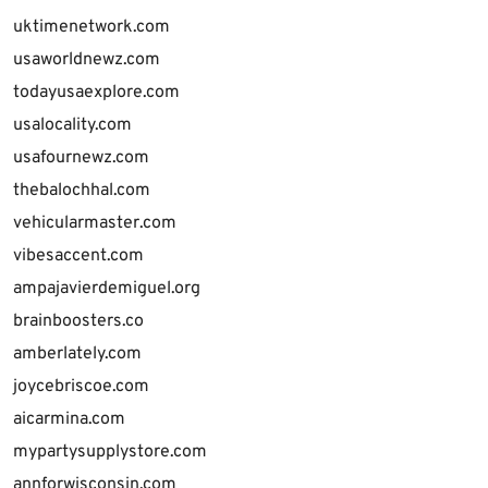
uktimenetwork.com
usaworldnewz.com
todayusaexplore.com
usalocality.com
usafournewz.com
thebalochhal.com
vehicularmaster.com
vibesaccent.com
ampajavierdemiguel.org
brainboosters.co
amberlately.com
joycebriscoe.com
aicarmina.com
mypartysupplystore.com
annforwisconsin.com