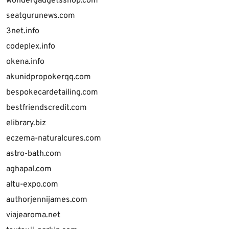
wondergadgetsshop.com
seatgurunews.com
3net.info
codeplex.info
okena.info
akunidpropokerqq.com
bespokecardetailing.com
bestfriendscredit.com
elibrary.biz
eczema-naturalcures.com
astro-bath.com
aghapal.com
altu-expo.com
authorjennijames.com
viajearoma.net