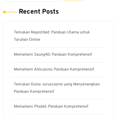
Recent Posts
Temukan Majestibet: Panduan Utama untuk
Taruhan Online
Memahami Saung4D: Panduan Komprehensif
Memahami Ahlicasino: Panduan Komprehensif
Temukan Dunia Juruscasino yang Menyenangkan:
Panduan Komprehensif
Memahami Plisbet: Panduan Komprehensif