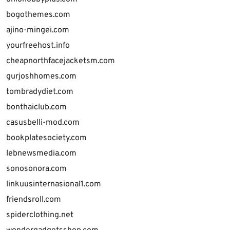
bogothemes.com
ajino-mingei.com
yourfreehost.info
cheapnorthfacejacketsm.com
gurjoshhomes.com
tombradydiet.com
bonthaiclub.com
casusbelli-mod.com
bookplatesociety.com
lebnewsmedia.com
sonosonora.com
linkuusinternasional1.com
friendsroll.com
spiderclothing.net