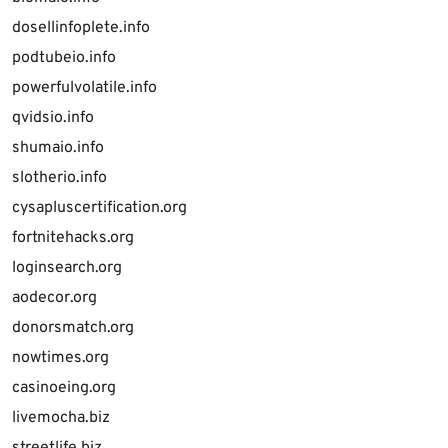
dosellinfoplete.info
podtubeio.info
powerfulvolatile.info
qvidsio.info
shumaio.info
slotherio.info
cysapluscertification.org
fortnitehacks.org
loginsearch.org
aodecor.org
donorsmatch.org
nowtimes.org
casinoeing.org
livemocha.biz