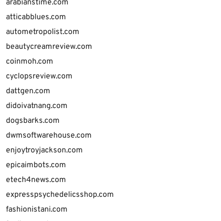
arabianstime.com
atticabblues.com
autometropolist.com
beautycreamreview.com
coinmoh.com
cyclopsreview.com
dattgen.com
didoivatnang.com
dogsbarks.com
dwmsoftwarehouse.com
enjoytroyjackson.com
epicaimbots.com
etech4news.com
expresspsychedelicsshop.com
fashionistani.com