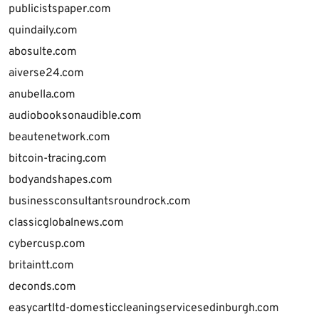
publicistspaper.com
quindaily.com
abosulte.com
aiverse24.com
anubella.com
audiobooksonaudible.com
beautenetwork.com
bitcoin-tracing.com
bodyandshapes.com
businessconsultantsroundrock.com
classicglobalnews.com
cybercusp.com
britaintt.com
deconds.com
easycartltd-domesticcleaningservicesedinburgh.com