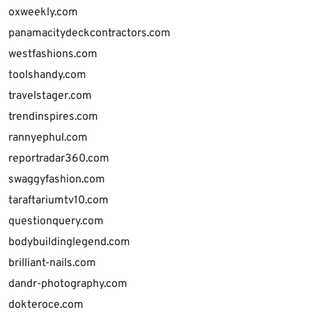
oxweekly.com
panamacitydeckcontractors.com
westfashions.com
toolshandy.com
travelstager.com
trendinspires.com
rannyephul.com
reportradar360.com
swaggyfashion.com
taraftariumtv10.com
questionquery.com
bodybuildinglegend.com
brilliant-nails.com
dandr-photography.com
dokteroce.com