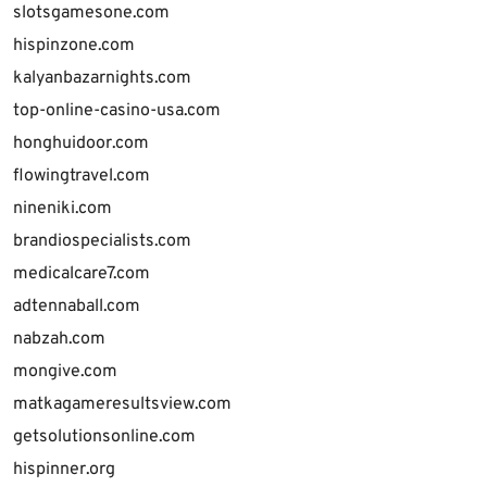
slotsgamesone.com
hispinzone.com
kalyanbazarnights.com
top-online-casino-usa.com
honghuidoor.com
flowingtravel.com
nineniki.com
brandiospecialists.com
medicalcare7.com
adtennaball.com
nabzah.com
mongive.com
matkagameresultsview.com
getsolutionsonline.com
hispinner.org