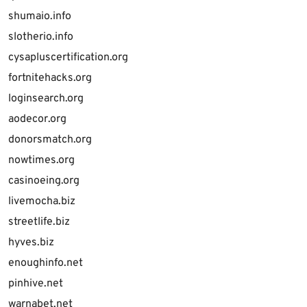
shumaio.info
slotherio.info
cysapluscertification.org
fortnitehacks.org
loginsearch.org
aodecor.org
donorsmatch.org
nowtimes.org
casinoeing.org
livemocha.biz
streetlife.biz
hyves.biz
enoughinfo.net
pinhive.net
warnabet.net