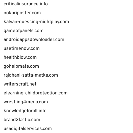
criticalinsurance.info
nokariposter.com
kalyan-guessing-nightplay.com
gameofpanels.com
androidappsdownloader.com
usetimenow.com
healthblow.com
gohelpmate.com
rajdhani-satta-matka.com
writerscraft.net
elearning-childprotection.com
wrestling4mena.com
knowledgeforall.info
brand2lastio.com
usadigitalservices.com