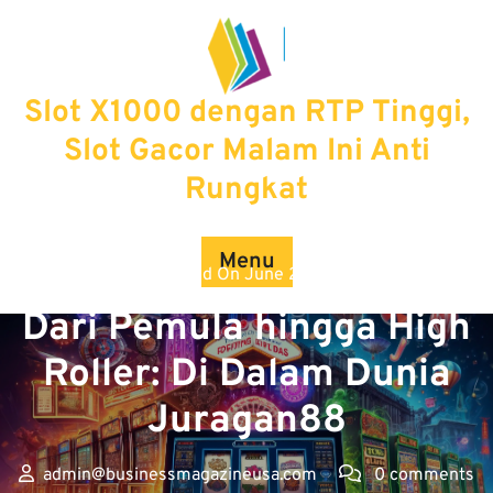
Skip
to
content
Slot X1000 dengan RTP Tinggi,
Slot Gacor Malam Ini Anti
Rungkat
Menu
Posted On June 21, 2026
Dari Pemula hingga High
Roller: Di Dalam Dunia
Juragan88
admin@businessmagazineusa.com
0 comments