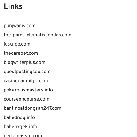
Links
punjwanis.com
the-parcs-clematiscondos.com
jusu-gb.com
thecarepet.com
blogwriterplus.com
guestpostingseo.com
casinogambitpro.info
pokerplaymasters.info
courseoncourse.com
bantinbatdongsan247.com
bahednog.info
bahenxgek.info
pertamaskre.com