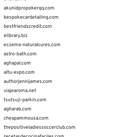
akunidpropokerqq.com
bespokecardetailing.com
bestfriendscredit.com
elibrary.biz
eczema-naturalcures.com
astro-bath.com
aghapal.com
altu-expo.com
authorjennijames.com
viajearoma.net
tsutsuji-parkin.com
agharab.com
cheapammousa.com
thepositiveladiessoccerclub.com
recetasdecocinafaciles.com