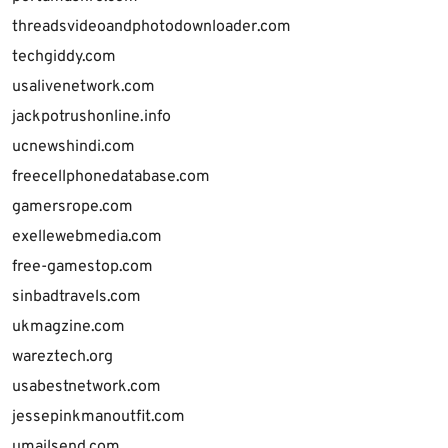
threadsvideoandphotodownloader.com
techgiddy.com
usalivenetwork.com
jackpotrushonline.info
ucnewshindi.com
freecellphonedatabase.com
gamersrope.com
exellewebmedia.com
free-gamestop.com
sinbadtravels.com
ukmagzine.com
wareztech.org
usabestnetwork.com
jessepinkmanoutfit.com
umailsend.com