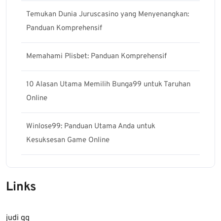
Temukan Dunia Juruscasino yang Menyenangkan:
Panduan Komprehensif
Memahami Plisbet: Panduan Komprehensif
10 Alasan Utama Memilih Bunga99 untuk Taruhan
Online
Winlose99: Panduan Utama Anda untuk
Kesuksesan Game Online
Links
judi qq