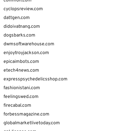
coinmoh.com
cyclopsreview.com
dattgen.com
didoivatnang.com
dogsbarks.com
dwmsoftwarehouse.com
enjoytroyjackson.com
epicaimbots.com
etech4news.com
expresspsychedelicsshop.com
fashionistani.com
feelingswed.com
firecabal.com
forbessmagazine.com
globalmarketlivetoday.com