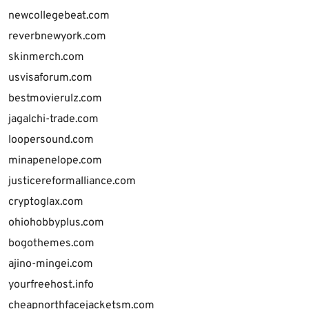
newcollegebeat.com
reverbnewyork.com
skinmerch.com
usvisaforum.com
bestmovierulz.com
jagalchi-trade.com
loopersound.com
minapenelope.com
justicereformalliance.com
cryptoglax.com
ohiohobbyplus.com
bogothemes.com
ajino-mingei.com
yourfreehost.info
cheapnorthfacejacketsm.com