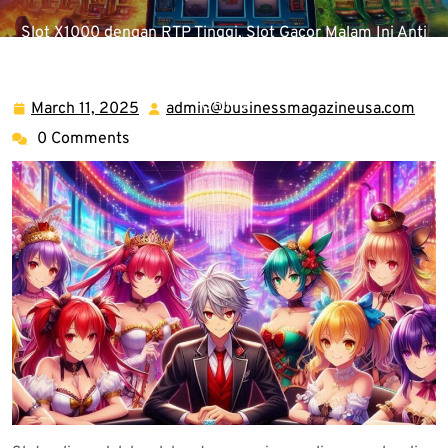
Slot X1000 dengan RTP Tinggi, Slot Gacor Malam Ini Anti
Rungkat
>>
Slot Demo
>> Daftar Situs Judi Slot Online
Terpercaya – Cara Menghindari Kegagalan Bermain di Slot
Online
March 11, 2025
admin@businessmagazineusa.com
March
adm
11,
0 Comments
2025