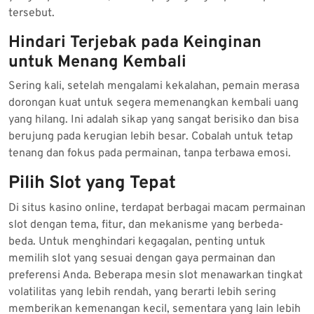
tersebut.
Hindari Terjebak pada Keinginan
untuk Menang Kembali
Sering kali, setelah mengalami kekalahan, pemain merasa
dorongan kuat untuk segera memenangkan kembali uang
yang hilang. Ini adalah sikap yang sangat berisiko dan bisa
berujung pada kerugian lebih besar. Cobalah untuk tetap
tenang dan fokus pada permainan, tanpa terbawa emosi.
Pilih Slot yang Tepat
Di situs kasino online, terdapat berbagai macam permainan
slot dengan tema, fitur, dan mekanisme yang berbeda-
beda. Untuk menghindari kegagalan, penting untuk
memilih slot yang sesuai dengan gaya permainan dan
preferensi Anda. Beberapa mesin slot menawarkan tingkat
volatilitas yang lebih rendah, yang berarti lebih sering
memberikan kemenangan kecil, sementara yang lain lebih