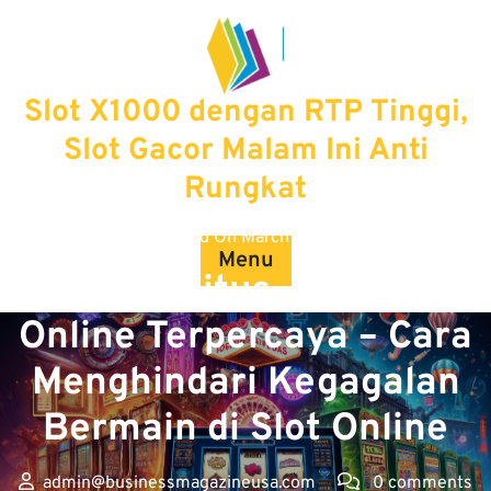
Skip
to
content
Slot X1000 dengan RTP Tinggi,
Slot Gacor Malam Ini Anti
Rungkat
Posted On March 11, 2025
Menu
Daftar Situs Judi Slot
Online Terpercaya – Cara
Menghindari Kegagalan
Bermain di Slot Online
admin@businessmagazineusa.com
0 comments