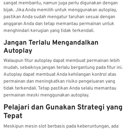
sangat membantu, namun juga perlu digunakan dengan
bijak. Jika Anda memilih untuk menggunakan autoplay,
pastikan Anda sudah mengatur taruhan sesuai dengan
anggaran Anda dan tetap memantau permainan untuk
menghindari kerugian yang tidak terkendali.
Jangan Terlalu Mengandalkan
Autoplay
Walaupun fitur autoplay dapat membuat permainan lebih
mudah, sebaiknya jangan terlalu bergantung pada fitur ini.
Autoplay dapat membuat Anda kehilangan kontrol atas
permainan dan meningkatkan risiko pengeluaran yang
tidak terkendali. Tetap pastikan Anda selalu memantau
permainan meski menggunakan autoplay.
Pelajari dan Gunakan Strategi yang
Tepat
Meskipun mesin slot berbasis pada keberuntungan, ada