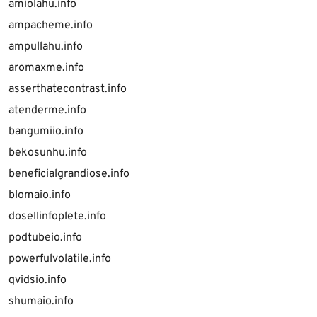
amiolahu.info
ampacheme.info
ampullahu.info
aromaxme.info
asserthatecontrast.info
atenderme.info
bangumiio.info
bekosunhu.info
beneficialgrandiose.info
blomaio.info
dosellinfoplete.info
podtubeio.info
powerfulvolatile.info
qvidsio.info
shumaio.info