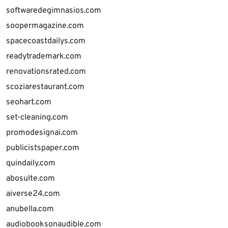
softwaredegimnasios.com
soopermagazine.com
spacecoastdailys.com
readytrademark.com
renovationsrated.com
scoziarestaurant.com
seohart.com
set-cleaning.com
promodesignai.com
publicistspaper.com
quindaily.com
abosulte.com
aiverse24.com
anubella.com
audiobooksonaudible.com