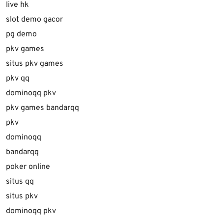
live hk
slot demo gacor
pg demo
pkv games
situs pkv games
pkv qq
dominoqq pkv
pkv games bandarqq
pkv
dominoqq
bandarqq
poker online
situs qq
situs pkv
dominoqq pkv