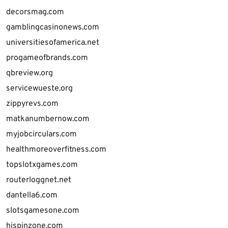
decorsmag.com
gamblingcasinonews.com
universitiesofamerica.net
progameofbrands.com
qbreview.org
servicewueste.org
zippyrevs.com
matkanumbernow.com
myjobcirculars.com
healthmoreoverfitness.com
topslotxgames.com
routerloggnet.net
dantella6.com
slotsgamesone.com
hispinzone.com