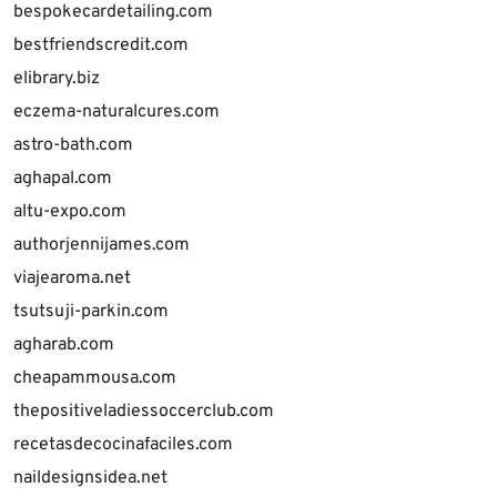
bespokecardetailing.com
bestfriendscredit.com
elibrary.biz
eczema-naturalcures.com
astro-bath.com
aghapal.com
altu-expo.com
authorjennijames.com
viajearoma.net
tsutsuji-parkin.com
agharab.com
cheapammousa.com
thepositiveladiessoccerclub.com
recetasdecocinafaciles.com
naildesignsidea.net