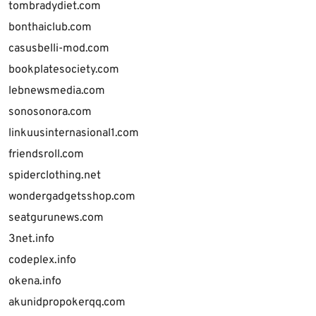
tombradydiet.com
bonthaiclub.com
casusbelli-mod.com
bookplatesociety.com
lebnewsmedia.com
sonosonora.com
linkuusinternasional1.com
friendsroll.com
spiderclothing.net
wondergadgetsshop.com
seatgurunews.com
3net.info
codeplex.info
okena.info
akunidpropokerqq.com