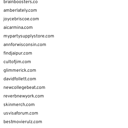
brainboosters.co
amberlately.com
joycebriscoe.com
aicarmina.com
mypartysupplystore.com
annforwisconsin.com
findjaipur.com
cultofjim.com
glimmerick.com
davidfollett.com
newcollegebeat.com
reverbnewyork.com
skinmerch.com
usvisaforum.com
bestmovierulz.com