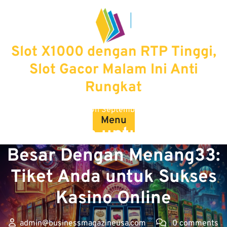
Skip
to
content
Slot X1000 dengan RTP Tinggi,
Slot Gacor Malam Ini Anti
Rungkat
Posted On September 21, 2025
Menu
Bersiaplah untuk Menang
Besar Dengan Menang33:
Tiket Anda untuk Sukses
Kasino Online
admin@businessmagazineusa.com
0 comments