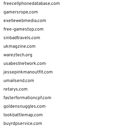
freecellphonedatabase.com
gamersrope.com
exellewebmedia.com
free-gamestop.com
sinbadtravels.com
ukmagzine.com
wareztech.org
usabestnetwork.com
jessepinkmanoutfit.com
umailsend.com
retarys.com
fasterformationcpf.com
goldensnuggles.com
lookbattlemap.com
buyrdpservice.com