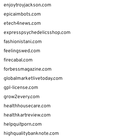
enjoytroyjackson.com
epicaimbots.com
etech4news.com
expresspsychedelicsshop.com
fashionistani.com
feelingswed.com
firecabal.com
forbessmagazine.com
globalmarketlivetoday.com
gpl-license.com
grow2every.com
healthhousecare.com
healthkartreview.com
helpquitporn.com
highqualitybanknote.com