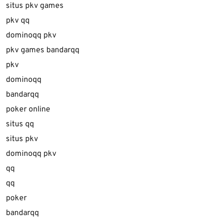
situs pkv games
pkv qq
dominoqq pkv
pkv games bandarqq
pkv
dominoqq
bandarqq
poker online
situs qq
situs pkv
dominoqq pkv
qq
qq
poker
bandarqq