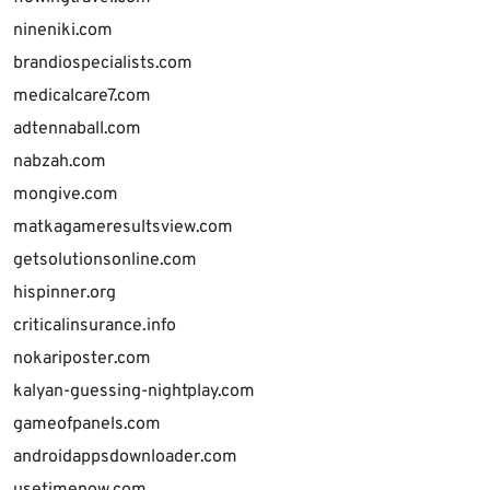
nineniki.com
brandiospecialists.com
medicalcare7.com
adtennaball.com
nabzah.com
mongive.com
matkagameresultsview.com
getsolutionsonline.com
hispinner.org
criticalinsurance.info
nokariposter.com
kalyan-guessing-nightplay.com
gameofpanels.com
androidappsdownloader.com