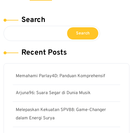
Search
Search
Recent Posts
Memahami Parlay4D: Panduan Komprehensif
Arjuna96: Suara Segar di Dunia Musik
Melepaskan Kekuatan SPV88: Game-Changer
dalam Energi Surya