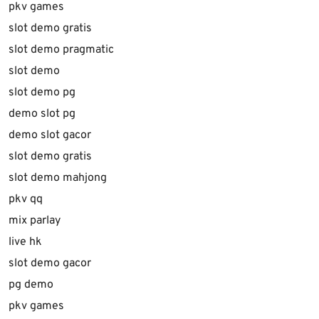
pkv games
slot demo gratis
slot demo pragmatic
slot demo
slot demo pg
demo slot pg
demo slot gacor
slot demo gratis
slot demo mahjong
pkv qq
mix parlay
live hk
slot demo gacor
pg demo
pkv games