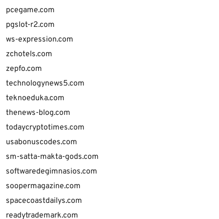
pcegame.com
pgslot-r2.com
ws-expression.com
zchotels.com
zepfo.com
technologynews5.com
teknoeduka.com
thenews-blog.com
todaycryptotimes.com
usabonuscodes.com
sm-satta-makta-gods.com
softwaredegimnasios.com
soopermagazine.com
spacecoastdailys.com
readytrademark.com