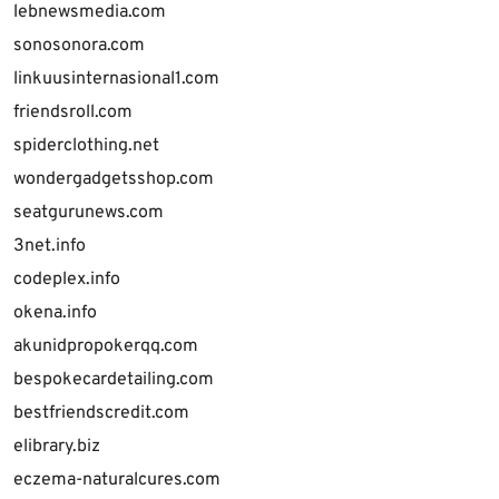
lebnewsmedia.com
sonosonora.com
linkuusinternasional1.com
friendsroll.com
spiderclothing.net
wondergadgetsshop.com
seatgurunews.com
3net.info
codeplex.info
okena.info
akunidpropokerqq.com
bespokecardetailing.com
bestfriendscredit.com
elibrary.biz
eczema-naturalcures.com