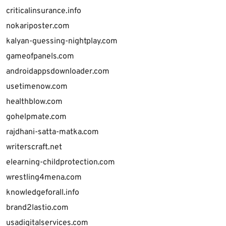
criticalinsurance.info
nokariposter.com
kalyan-guessing-nightplay.com
gameofpanels.com
androidappsdownloader.com
usetimenow.com
healthblow.com
gohelpmate.com
rajdhani-satta-matka.com
writerscraft.net
elearning-childprotection.com
wrestling4mena.com
knowledgeforall.info
brand2lastio.com
usadigitalservices.com