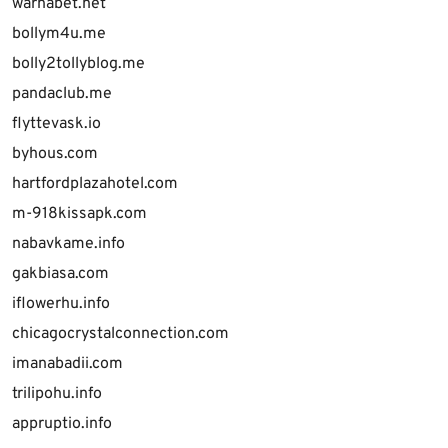
warnabet.net
bollym4u.me
bolly2tollyblog.me
pandaclub.me
flyttevask.io
byhous.com
hartfordplazahotel.com
m-918kissapk.com
nabavkame.info
gakbiasa.com
iflowerhu.info
chicagocrystalconnection.com
imanabadii.com
trilipohu.info
appruptio.info