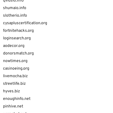
qvidsio.info
shumaio.info
slotherio.info
cysapluscertification.org
fortnitehacks.org
loginsearch.org
aodecor.org
donorsmatch.org
nowtimes.org
casinoeing.org
livemocha.biz
streetlife.biz
hyves.biz
enoughinfo.net
pinhive.net