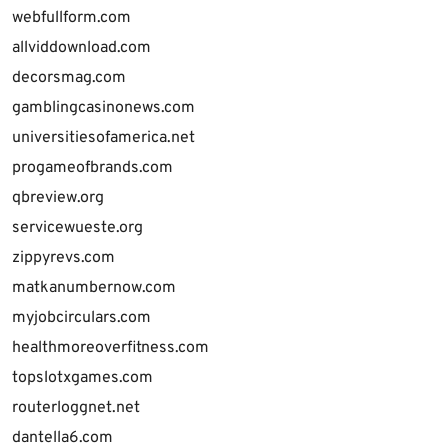
webfullform.com
allviddownload.com
decorsmag.com
gamblingcasinonews.com
universitiesofamerica.net
progameofbrands.com
qbreview.org
servicewueste.org
zippyrevs.com
matkanumbernow.com
myjobcirculars.com
healthmoreoverfitness.com
topslotxgames.com
routerloggnet.net
dantella6.com