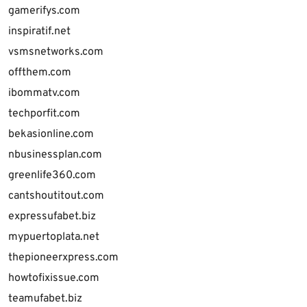
gamerifys.com
inspiratif.net
vsmsnetworks.com
offthem.com
ibommatv.com
techporfit.com
bekasionline.com
nbusinessplan.com
greenlife360.com
cantshoutitout.com
expressufabet.biz
mypuertoplata.net
thepioneerxpress.com
howtofixissue.com
teamufabet.biz