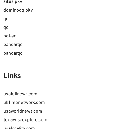
situs pkv
dominoqq pkv
qq
qq
poker
bandarqq
bandarqq
Links
usafullnewz.com
uktimenetwork.com
usaworldnewz.com
todayusaexplore.com
usalocality.com