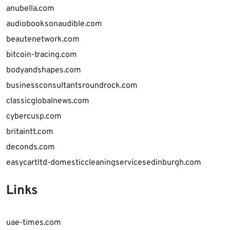
anubella.com
audiobooksonaudible.com
beautenetwork.com
bitcoin-tracing.com
bodyandshapes.com
businessconsultantsroundrock.com
classicglobalnews.com
cybercusp.com
britaintt.com
deconds.com
easycartltd-domesticcleaningservicesedinburgh.com
Links
uae-times.com