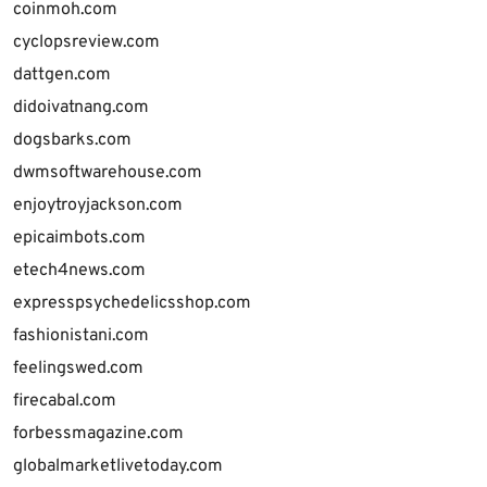
coinmoh.com
cyclopsreview.com
dattgen.com
didoivatnang.com
dogsbarks.com
dwmsoftwarehouse.com
enjoytroyjackson.com
epicaimbots.com
etech4news.com
expresspsychedelicsshop.com
fashionistani.com
feelingswed.com
firecabal.com
forbessmagazine.com
globalmarketlivetoday.com