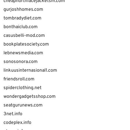
cheapnorthfacejacketsm.com
gurjoshhomes.com
tombradydiet.com
bonthaiclub.com
casusbelli-mod.com
bookplatesociety.com
lebnewsmedia.com
sonosonora.com
linkuusinternasional1.com
friendsroll.com
spiderclothing.net
wondergadgetsshop.com
seatgurunews.com
3net.info
codeplex.info