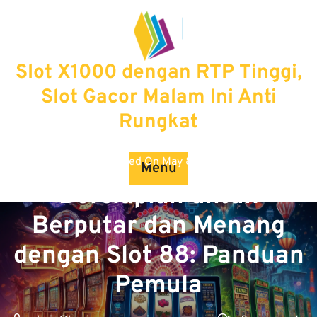
Skip
to
content
Slot X1000 dengan RTP Tinggi,
Slot Gacor Malam Ini Anti
Rungkat
Posted On May 8, 2026
Menu
Bersiaplah untuk
Berputar dan Menang
dengan Slot 88: Panduan
Pemula