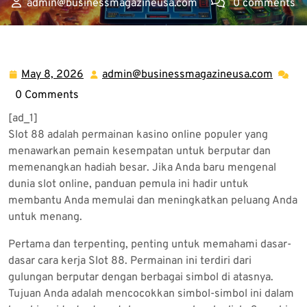
admin@businessmagazineusa.com
0 comments
Slot X1000 dengan RTP Tinggi, Slot Gacor Malam Ini Anti
Rungkat
>>
Situs Slot
,
Slot Demo
>> Bersiaplah untuk
Berputar dan Menang dengan Slot 88: Panduan Pemula
May 8, 2026
admin@businessmagazineusa.com
May
admin
8,
0 Comments
2026
[ad_1]
Slot 88 adalah permainan kasino online populer yang
menawarkan pemain kesempatan untuk berputar dan
memenangkan hadiah besar. Jika Anda baru mengenal
dunia slot online, panduan pemula ini hadir untuk
membantu Anda memulai dan meningkatkan peluang Anda
untuk menang.
Pertama dan terpenting, penting untuk memahami dasar-
dasar cara kerja Slot 88. Permainan ini terdiri dari
gulungan berputar dengan berbagai simbol di atasnya.
Tujuan Anda adalah mencocokkan simbol-simbol ini dalam