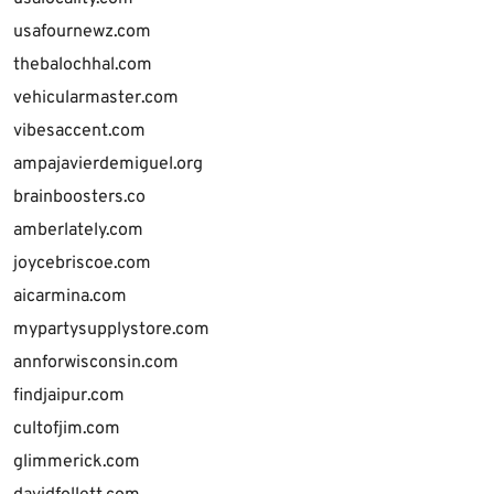
usafournewz.com
thebalochhal.com
vehicularmaster.com
vibesaccent.com
ampajavierdemiguel.org
brainboosters.co
amberlately.com
joycebriscoe.com
aicarmina.com
mypartysupplystore.com
annforwisconsin.com
findjaipur.com
cultofjim.com
glimmerick.com