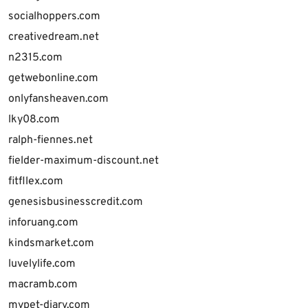
socialhoppers.com
creativedream.net
n2315.com
getwebonline.com
onlyfansheaven.com
lky08.com
ralph-fiennes.net
fielder-maximum-discount.net
fitfllex.com
genesisbusinesscredit.com
inforuang.com
kindsmarket.com
luvelylife.com
macramb.com
mypet-diary.com