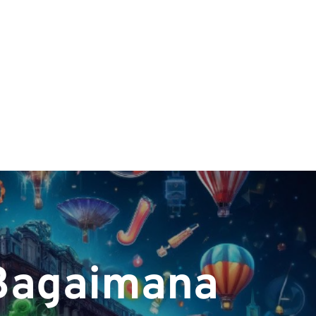
Bagaimana