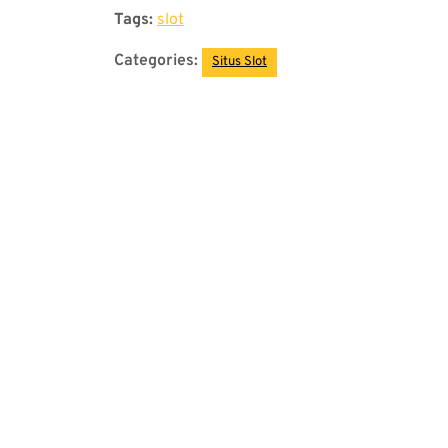
Tags:
slot
Categories:
Situs Slot