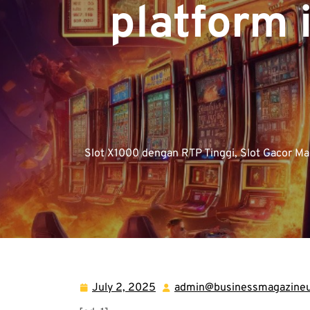
platform 
Slot X1000 dengan RTP Tinggi, Slot Gacor Ma
July 2, 2025
admin@businessmagazine
July
2,