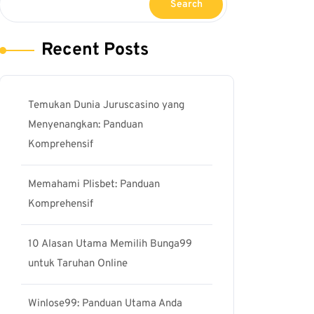
Search
Recent Posts
Temukan Dunia Juruscasino yang
Menyenangkan: Panduan
Komprehensif
Memahami Plisbet: Panduan
Komprehensif
10 Alasan Utama Memilih Bunga99
untuk Taruhan Online
Winlose99: Panduan Utama Anda