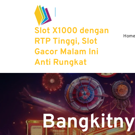
Skip
to
content
Slot X1000 dengan
Hom
RTP Tinggi, Slot
Gacor Malam Ini
Anti Rungkat
Bangkitn