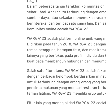
[ad_1]
2025
Dalam beberapa tahun terakhir, komunitas onli
sehari -hari. Apakah itu terhubung dengan ora
sumber daya, atau sekadar menemukan rasa memi
berinteraksi dan terlibat satu sama lain. Dan
komunitas online adalah WARGA123.
WARGA123 adalah platform online unik yang m
Didirikan pada tahun 2018, WARGA123 dengan
ramah pengguna, beragam fitur, dan rasa komun
lainnya yang berfokus pada profil individu 
kuat pada membangun hubungan dan menumb
Salah satu fitur utama WARGA123 adalah foku
dengan berbagai kelompok berdasarkan minat,
untuk terhubung dengan orang-orang yang ber
pencinta makanan yang mencari restoran terb
teman latihan, WARGA123 memiliki grup untu
Fitur lain yang menonjol dari WARGA123 adal