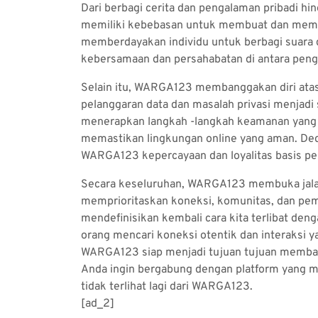
Dari berbagi cerita dan pengalaman pribadi h
memiliki kebebasan untuk membuat dan membu
memberdayakan individu untuk berbagi suara 
kebersamaan dan persahabatan di antara pen
Selain itu, WARGA123 membanggakan diri ata
pelanggaran data dan masalah privasi menjadi 
menerapkan langkah -langkah keamanan yang 
memastikan lingkungan online yang aman. Ded
WARGA123 kepercayaan dan loyalitas basis p
Secara keseluruhan, WARGA123 membuka jalan
memprioritaskan koneksi, komunitas, dan p
mendefinisikan kembali cara kita terlibat deng
orang mencari koneksi otentik dan interaksi y
WARGA123 siap menjadi tujuan tujuan memban
Anda ingin bergabung dengan platform yang m
tidak terlihat lagi dari WARGA123.
[ad_2]