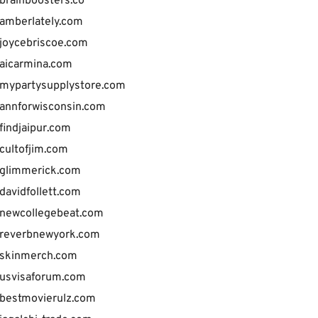
brainboosters.co
amberlately.com
joycebriscoe.com
aicarmina.com
mypartysupplystore.com
annforwisconsin.com
findjaipur.com
cultofjim.com
glimmerick.com
davidfollett.com
newcollegebeat.com
reverbnewyork.com
skinmerch.com
usvisaforum.com
bestmovierulz.com