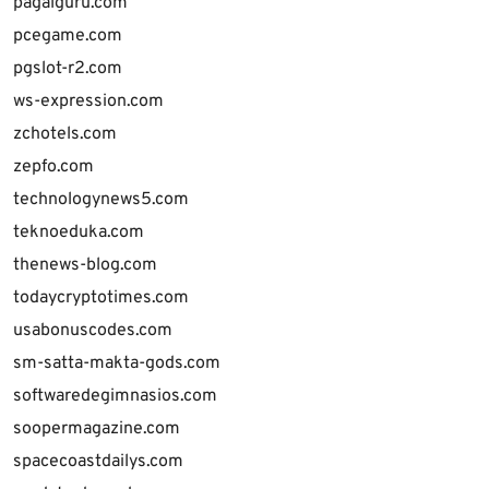
pagalguru.com
pcegame.com
pgslot-r2.com
ws-expression.com
zchotels.com
zepfo.com
technologynews5.com
teknoeduka.com
thenews-blog.com
todaycryptotimes.com
usabonuscodes.com
sm-satta-makta-gods.com
softwaredegimnasios.com
soopermagazine.com
spacecoastdailys.com