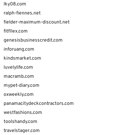
lky08.com
ralph-fiennes.net
fielder-maximum-discount.net
fitfllex.com
genesisbusinesscredit.com
inforuang.com
kindsmarket.com
luvelylife.com
macramb.com
mypet-diary.com
oxweekly.com
panamacitydeckcontractors.com
westfashions.com
toolshandy.com
travelstager.com