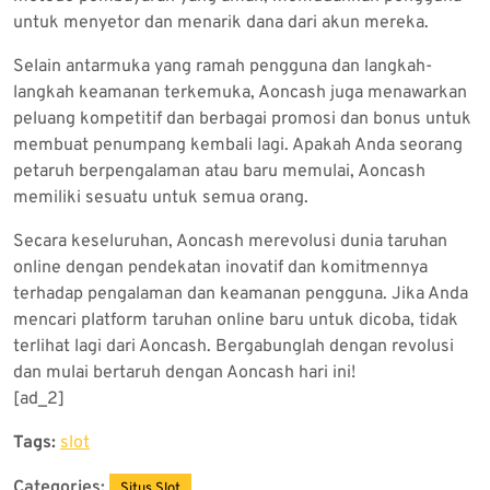
untuk menyetor dan menarik dana dari akun mereka.
Selain antarmuka yang ramah pengguna dan langkah-
langkah keamanan terkemuka, Aoncash juga menawarkan
peluang kompetitif dan berbagai promosi dan bonus untuk
membuat penumpang kembali lagi. Apakah Anda seorang
petaruh berpengalaman atau baru memulai, Aoncash
memiliki sesuatu untuk semua orang.
Secara keseluruhan, Aoncash merevolusi dunia taruhan
online dengan pendekatan inovatif dan komitmennya
terhadap pengalaman dan keamanan pengguna. Jika Anda
mencari platform taruhan online baru untuk dicoba, tidak
terlihat lagi dari Aoncash. Bergabunglah dengan revolusi
dan mulai bertaruh dengan Aoncash hari ini!
[ad_2]
Tags:
slot
Categories:
Situs Slot