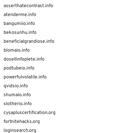
asserthatecontrast.info
atenderme.info
bangumiio.info
bekosunhu.info
beneficialgrandiose.info
blomaio.info
dosellinfoplete.info
podtubeio.info
powerfulvolatile.info
qvidsio.info
shumaio.info
slotherio.info
cysapluscertification.org
fortnitehacks.org
loginsearch.org