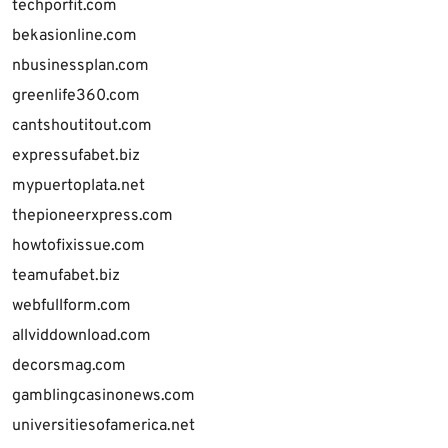
techporfit.com
bekasionline.com
nbusinessplan.com
greenlife360.com
cantshoutitout.com
expressufabet.biz
mypuertoplata.net
thepioneerxpress.com
howtofixissue.com
teamufabet.biz
webfullform.com
allviddownload.com
decorsmag.com
gamblingcasinonews.com
universitiesofamerica.net