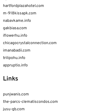
hartfordplazahotel.com
m-918kissapk.com
nabavkame.info
gakbiasa.com
iflowerhu.info
chicagocrystalconnection.com
imanabadii.com
trilipohu.info
appruptio.info
Links
punjwanis.com
the-parcs-clematiscondos.com
jusu-gb.com