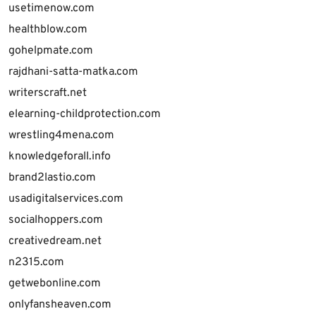
usetimenow.com
healthblow.com
gohelpmate.com
rajdhani-satta-matka.com
writerscraft.net
elearning-childprotection.com
wrestling4mena.com
knowledgeforall.info
brand2lastio.com
usadigitalservices.com
socialhoppers.com
creativedream.net
n2315.com
getwebonline.com
onlyfansheaven.com