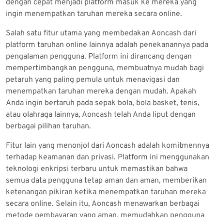
dengan cepat menjadi platform masuk ke mereka yang
ingin menempatkan taruhan mereka secara online.
Salah satu fitur utama yang membedakan Aoncash dari
platform taruhan online lainnya adalah penekanannya pada
pengalaman pengguna. Platform ini dirancang dengan
mempertimbangkan pengguna, membuatnya mudah bagi
petaruh yang paling pemula untuk menavigasi dan
menempatkan taruhan mereka dengan mudah. Apakah
Anda ingin bertaruh pada sepak bola, bola basket, tenis,
atau olahraga lainnya, Aoncash telah Anda liput dengan
berbagai pilihan taruhan.
Fitur lain yang menonjol dari Aoncash adalah komitmennya
terhadap keamanan dan privasi. Platform ini menggunakan
teknologi enkripsi terbaru untuk memastikan bahwa
semua data pengguna tetap aman dan aman, memberikan
ketenangan pikiran ketika menempatkan taruhan mereka
secara online. Selain itu, Aoncash menawarkan berbagai
metode pembayaran yang aman, memudahkan pengguna