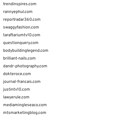
trendinspires.com
rannyephul.com
reportradar360.com
swaggyfashion.com
taraftariumtv10.com
questionquery.com
bodybuildinglegend.com
brilliant-nails.com
dandr-photography.com
dokteroce.com
journal-francais.com
justintv10.com
lawyerule.com
mediamingleseaco.com
mtsmarketingblog.com