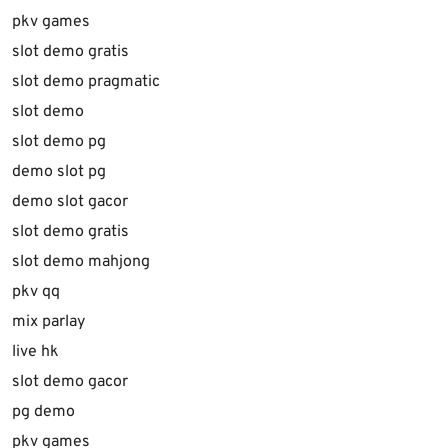
pkv games
slot demo gratis
slot demo pragmatic
slot demo
slot demo pg
demo slot pg
demo slot gacor
slot demo gratis
slot demo mahjong
pkv qq
mix parlay
live hk
slot demo gacor
pg demo
pkv games