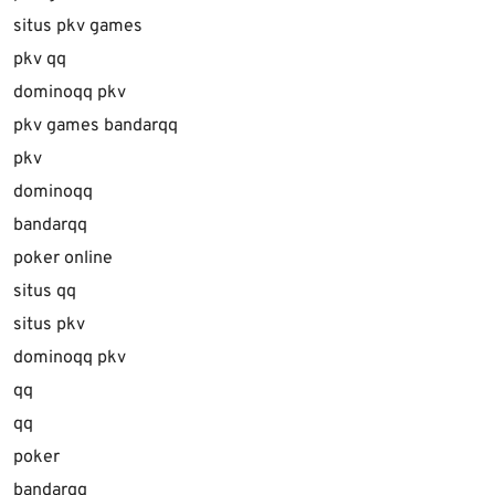
situs pkv games
pkv qq
dominoqq pkv
pkv games bandarqq
pkv
dominoqq
bandarqq
poker online
situs qq
situs pkv
dominoqq pkv
qq
qq
poker
bandarqq