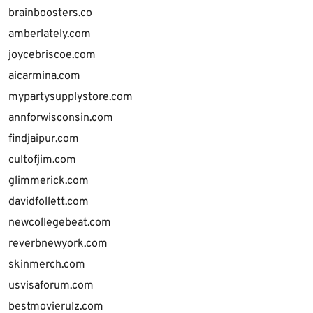
brainboosters.co
amberlately.com
joycebriscoe.com
aicarmina.com
mypartysupplystore.com
annforwisconsin.com
findjaipur.com
cultofjim.com
glimmerick.com
davidfollett.com
newcollegebeat.com
reverbnewyork.com
skinmerch.com
usvisaforum.com
bestmovierulz.com