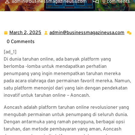
admin@businessmagazineusa.com
0 comments
Slot X1000 dengan RTP Tinggi, Slot Gacor Malam Ini Anti
Rungkat
>>
Situs Slot
>> Aoncash: Platform taruhan
online revolusioner mengubah permainan
March 2, 2025
admin@businessmagazineusa.com
March
adm
2,
0 Comments
2025
[ad_1]
Di dunia taruhan online, ada banyak platform yang
berlomba -lomba untuk mendapatkan perhatian
penumpang yang ingin menempatkan taruhan mereka
pada acara olahraga dan permainan favorit mereka. Namun,
satu platform menonjol dari yang lain dengan pendekatan
inovatif untuk taruhan online – Aoncash.
Aoncash adalah platform taruhan online revolusioner yang
mengubah permainan untuk penumpang di seluruh dunia.
Dengan antarmuka yang ramah pengguna, berbagai opsi
taruhan, dan metode pembayaran yang aman, Aoncash