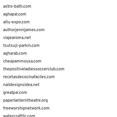
astro-bath.com
aghapal.com
altu-expo.com
authorjennijames.com
viajearoma.net
tsutsuji-parkin.com
agharab.com
cheapammousa.com
thepositiveladiessoccerclub.com
recetasdecocinafaciles.com
naildesignsidea.net
greatpai.com
paperlanterntheatre.org
freeworshipnetwork.com
watercraftllc.com