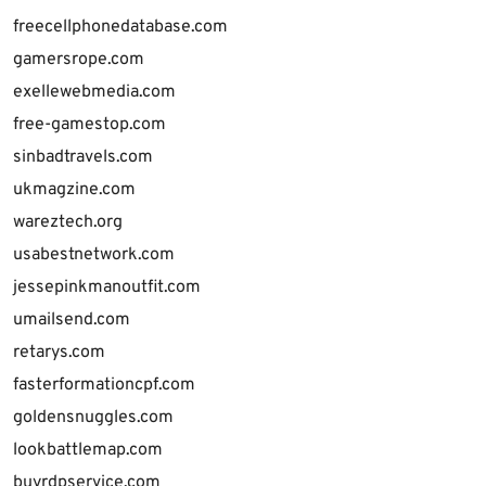
freecellphonedatabase.com
gamersrope.com
exellewebmedia.com
free-gamestop.com
sinbadtravels.com
ukmagzine.com
wareztech.org
usabestnetwork.com
jessepinkmanoutfit.com
umailsend.com
retarys.com
fasterformationcpf.com
goldensnuggles.com
lookbattlemap.com
buyrdpservice.com